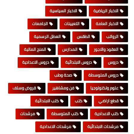
الاخبار الرياضية
الاخبار السياسية
الاخبار العامة
التعيينات
الجامعات
الرواتب
الطقس
العطل الرسمية
العقود والاجور
المدارس
المنح المالية
دروس
دروس الابتدائية
دروس الاعدادية
دروس المتوسطة
صحة وطب
علوم وتكنولوجيا
فن ومشاهير
قروض وسلف
قطع اراضي
كتب
كتب الابتدائية
كتب الاعدادية
كتب المتوسطة
مرشحات
مرشحات الابتدائية
مرشحات الاعدادية