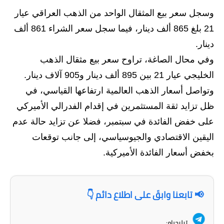
وسجل سعر بيع المثقال الواحد من الذهب العراقي عيار
الاخبار الاقتصادية
21 بلغ 865 ألف دينار، فيما سجل سعر الشراء 861 ألف
الاخبار الرياضية
دينار.
وفي محال الصاغة، تراوح سعر بيع مثقال الذهب
المدارس
الخليجي عيار 21 بين 895 ألف دينار و905 آلاف دينار.
اخبار وقرارات وزارة التربية
وتواصل أسعار الذهب العالمية ارتفاعها القياسي، في
ظل تزايد ثقة المستثمرين في إقدام الفدرالي الأميركي
نتائج الامتحانات
على خفض الفائدة في سبتمبر، فضلا عن تزايد حالة عدم
المرحلة الابتدائية
اليقين الاقتصادي والجيوسياسي، إلى جانب توقعات
بخفض أسعار الفائدة الأميركية.
المرحلة المتوسطة
المرحلة الاعدادية
📢 تابعنا وابقَ على اطلاع دائم 👇
اسئلة وزارية
تيليجرام: