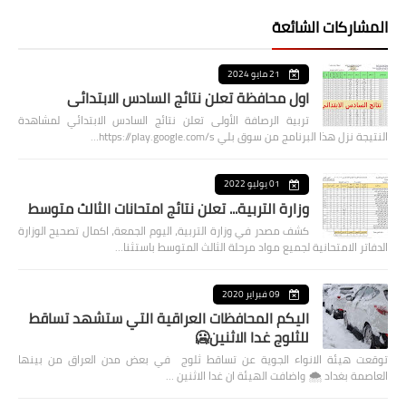
المشاركات الشائعة
21 مايو 2024
اول محافظة تعلن نتائج السادس الابتدائي
تربية الرصافة الأولى تعلن نتائج السادس الابتدائي لمشاهدة
النتيجة نزل هذا البرنامج من سوق بلي https://play.google.com/s…
01 يوليو 2022
وزارة التربية... تعلن نتائج امتحانات الثالث متوسط
كشف مصدر في وزارة التربية، اليوم الجمعة، اكمال تصحيح الوزارة
الدفاتر الامتحانية لجميع مواد مرحلة الثالث المتوسط باستثنا…
09 فبراير 2020
اليكم المحافظات العراقية التي ستشهد تساقط
للثلوج غدا الاثنين🥶
توقعت هيئة الانواء الجوية عن تساقط ثلوج في بعض مدن العراق من بينها
العاصمة بغداد ⁦🌨️⁩ واضافت الهيئة ان غدا الاثنين …