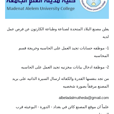
المرحلة الابتدائية
المرحلة المتوسطة
المرحلة الاعدادية
يعلن مصنع البلاد المتحدة لصناعة وطباعة الكارتون عن فرص عمل
مرشحات
لديه
المرحلة الابتدائية
1- موظفه حسابات تجيد العمل على الحاسبه وخريجة قسم
المحاسبه
المرحلة المتوسطة
2- موظفة ادخال بيانات مخزنيه تجيد العمل على الحاسبه
المرحلة الاعدادية
من تجد بنفسها القدرة والكفائه ارسال السيرة الذاتيه على بريد
كتب مدرسية
المصنع مرفقاً بصورة شخصيه
المرحلة الابتدائية
albeladalmutheda@gmail.com
المرحلة المتوسطة
علماً ان موقع المصنع كائن في بغداد - الدورة - البوعيثه قرب