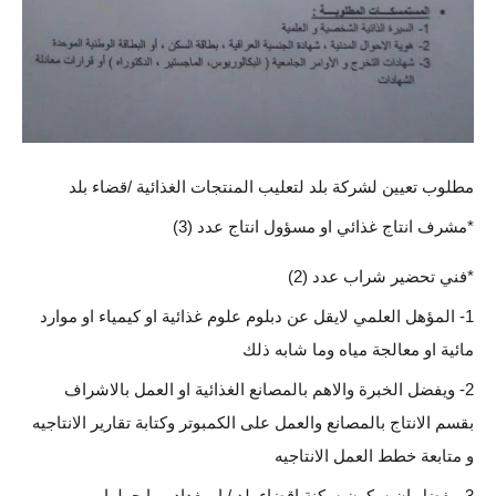
مطلوب تعيين لشركة بلد لتعليب المنتجات الغذائية /قضاء بلد
*مشرف انتاج غذائي او مسؤول انتاج عدد (3)
*فني تحضير شراب عدد (2)
1- المؤهل العلمي لايقل عن دبلوم علوم غذائية او كيمياء او موارد
مائية او معالجة مياه وما شابه ذلك
2- ويفضل الخبرة والاهم بالمصانع الغذائية او العمل بالاشراف
بقسم الانتاج بالمصانع والعمل على الكمبوتر وكتابة تقارير الانتاجيه
و متابعة خطط العمل الانتاجيه
3- يفضل ان سكون سكنة اقضاء بلد / او بغداد وما حولها