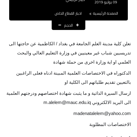
09 يوليو 2019
نتائج التعيينات
الصفحة الرئيسية
اخبار القطاع الخاص
العقود والاجور اليومية
الحجم
الرواتب والقروض
تعلن كلية مدينة العلم الجامعة في بغداد / الكاظمية عن حاجتها الى
الرواتب
تدريسيين شباب غير معينيين في وزارة التعليم العالي والبحث
العلمي او اية وزارة اخرى من حملة شهادة
القروض والسلف
الدكتوراه في الاختصاصات العلمية المبينة ادناه فعلى الراغبين
المنح المالية
بالتعيين تقديم طلباتهم الى الكلية او
قطع الاراضي
ارسال السيرة الذاتية و ما يثبت شهادة اختصاصهم ودرجتهم العلمية
الى البريد الالكتروني
m.alelem@mauc.edu.iq
اخبار العراق
madenatalelem@yahoo.com
الاخبار السياسية
الاختصاصات المطلوبة
الاخبار الامنية