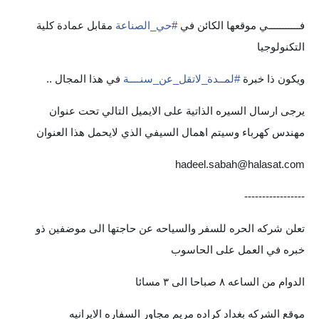
صحة وطب
فـــــــــــي موقعها الكائن في
#
حي_الصناعة
مقابل عمادة كلية
فن ومشاهير
التكنولوجيا
العامة
ويكون ذا خبرة
#
لمــدة_لاتقل_عن_سنــــة
في هذا المجال ..
يرجى ارسال السيره الذاتية على الايميل التالي تحت عنوان
مهندس كهرباء وسيتم اهمال السيفي الذي لايحمل هذا العنوان
hadeel.sabah@halasat.com
-----------------
تعلن شركه الحره للسفر والسياحه عن حاجتها الى موضفين ذو
خبره في العمل على الحاسوب
الدوام من الساعه ٨ صباحا الى ٣ مسائا
موقع الشركه بغداد كراده مريم مجاور السفاره الايرانيه