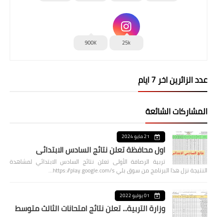
900K
25k
عدد الزائرين اخر 7 ايام
المشاركات الشائعة
21 مايو 2024
اول محافظة تعلن نتائج السادس الابتدائي
تربية الرصافة الأولى تعلن نتائج السادس الابتدائي لمشاهدة
النتيجة نزل هذا البرنامج من سوق بلي https://play.google.com/s…
01 يوليو 2022
وزارة التربية... تعلن نتائج امتحانات الثالث متوسط