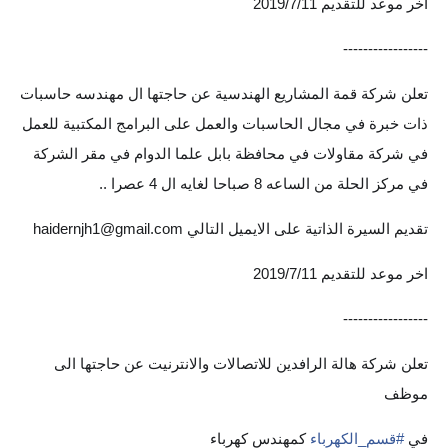
اخر موعد للتقديم 2019/7/11
المرحلة الابتدائية
-----------------
المرحلة المتوسطة
تعلن شركة قمة المشاريع الهندسية عن حاجتها ال مهندسه حاسبات
المرحلة الاعدادية
ذات خبرة في مجال الحاسبات والعمل على البرامج المكتبية للعمل
في شركة مقاولات في محافظة بابل علما الدوام في مقر الشركة
الجامعات
في مركز الحلة من الساعه 8 صباحا لغايه ال 4 عصرا ..
اخبار وقرارات وزارة التعليم
العالي
تقديم السيرة الذاتية على الايميل التالي
haidernjh1@gmail.com
اخر موعد للتقديم 2019/7/11
استمارة القبول المركزي
-----------------
نتائج القبول المركزي
تعلن شركة هالة الرافدين للاتصالات والانترنيت عن حاجتها الى
الطقس
موظف
العطل
في
#
قسم_الكهرباء
كمهندس كهرباء