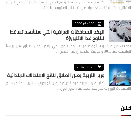
كشف مصدر في وزارة التربية، اليوم الجمعة، اكمال تصحيح الوزارة
الدفاتر الامتحانية لجميع مواد مرحلة الثالث المتوسط باستثنا…
09 فبراير 2020
اليكم المحافظات العراقية التي ستشهد تساقط
للثلوج غدا الاثنين🥶
توقعت هيئة الانواء الجوية عن تساقط ثلوج في بعض مدن العراق من بينها
العاصمة بغداد ⁦🌨️⁩ واضافت الهيئة ان غدا الاثنين …
25 مايو 2026
وزير التربية يعلن انطلاق نتائج الامتحانات الابتدائية
أعلن وزير التربية عبد الكريم عبطان الجبوري، الاثنين، انطلاق نتائج
الامتحانات الوزارية للدراسة الابتدائية/ الدور الأول…
اعلان