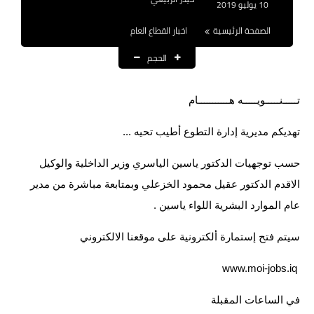
10 يوليو 2019
نتائج التعيينات
الصفحة الرئيسية
اخبار القطاع العام
العقود والاجور اليومية
الحجم
الرواتب والقروض
تـــــنـــــويـــــه هـــــــــــام
الرواتب
تهديكم مديرية إدارة التطوع أطيب تحيه ...
القروض والسلف
حسب توجهيات الدكتور ياسين الياسري وزير الداخلية والوكيل
المنح المالية
الاقدم الدكتور عقيل محمود الخزعلي وبمتابعة مباشرة من مدير
عام الموارد البشرية اللواء ياسين .
قطع الاراضي
سيتم فتح إستمارة ألكترونية على موقعنا الالكتروني
اخبار العراق
‏ www.moi-jobs.iq
الاخبار السياسية
في الساعات المقبلة
الاخبار الامنية