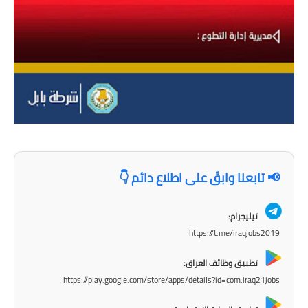
المرحلة الابتدائية
المرحلة المتوسطة
المرحلة الاعدادية
مرشحات
المرحلة الابتدائية
المرحلة المتوسطة
📢 تابعنا وابقَ على اطلاع دائم 👇
المرحلة الاعدادية
تيليجرام:
كتب مدرسية
https://t.me/iraqjobs2019
المرحلة الابتدائية
تطبيق وظائف العراق:
https://play.google.com/store/apps/details?id=com.iraq21jobs
المرحلة المتوسطة