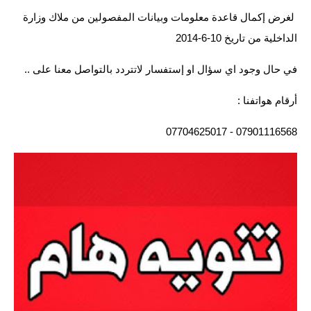
لغرض إكمال قاعدة معلومات وبيانات المفصولين من ملاك وزارة
الاخبار الاقتصادية
الداخلية من تاريخ 10-6-2014
الاخبار الرياضية
في حال وجود اي سؤال او إستفسار لاتتردد بالتواصل معنا على ..
المدارس
أرقام هواتفنا :
اخبار وقرارات وزارة التربية
07901116568 - 07704625017
نتائج الامتحانات
المرحلة الابتدائية
المرحلة المتوسطة
المرحلة الاعدادية
اسئلة وزارية