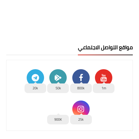
مواقع التواصل الاجتماعي
20k
50k
800k
1m
900K
25k