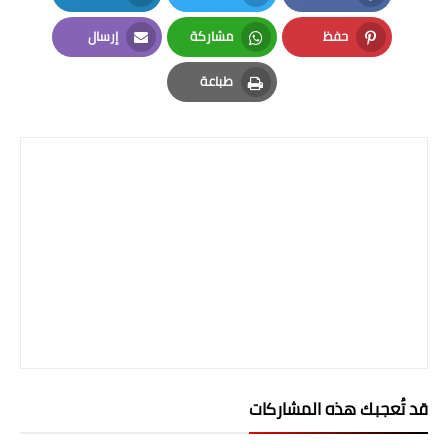
LinkedIn
Twitter
Facebook
المرحلة الابتدائية
حفظ
مشاركة
إرسال
Email
Whatsapp
Pinterest
المرحلة المتوسطة
طباعة
Print
المرحلة الاعدادية
الجامعات
اخبار وقرارات وزارة التعليم
العالي
استمارة القبول المركزي
نتائج القبول المركزي
الطقس
قد تُعجبك هذه المشاركات
العطل