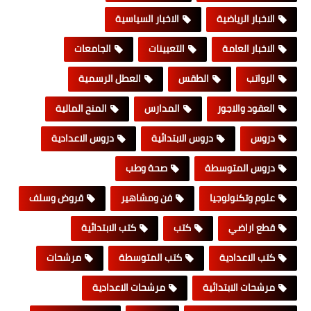
الاخبار الرياضية
الاخبار السياسية
الاخبار العامة
التعيينات
الجامعات
الرواتب
الطقس
العطل الرسمية
العقود والاجور
المدارس
المنح المالية
دروس
دروس الابتدائية
دروس الاعدادية
دروس المتوسطة
صحة وطب
علوم وتكنولوجيا
فن ومشاهير
قروض وسلف
قطع اراضي
كتب
كتب الابتدائية
كتب الاعدادية
كتب المتوسطة
مرشحات
مرشحات الابتدائية
مرشحات الاعدادية