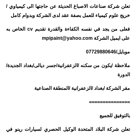
تعلن شركة صناعات الاصباغ الحديثة عن حاجتها الى كيمياوي /
خريج علوم كيمياء للعمل بصفة عقد لدى الشركة وبدوام كامل
فعلى من يجد في نفسه الكفاءة والقدرة تقديم cv الخاص به
على ايميل الشركة
mpipaint@yahoo.com
موبايل/07729880646
ملاحظة /يكون من سكنه /الزعفرانية/جسر ديالى/بغداد الجديدة/
الدورة
مقر الشركة /بغداد /الزعفرانية /المنطقة الصناعية
===============
بالتوفيق للجميع
تعلن شركة البلاد المتحدة الوكيل الحصري لسيارات رينو في