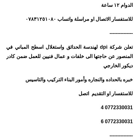
صحة وطب
الدوام ١٢ ساعة
فن ومشاهير
للاستفسار الاتصال او مراسلة واتساب ٠٧٨٣١٢٥١٠٨٠
العامة
---------------
تعلن شركة dpi لهندسة الحدائق واستغلال اسطح المباني في
المنصور عن حاجتها الى خلفات و عمال فنيين للعمل ضمن كادر
ديكور الخارجي
خبره بالحداده والنجاره وأمور البناء التركيب والتاسيس
للاستفسار او التقديم اتصل
0772330031 4
0772330031 6
---------------