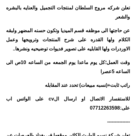
المرحلة الابتدائية
تعلن شركه مروج السلطان لمنتجات التجميل والعنايه بالبشره
المرحلة المتوسطة
والشعر
المرحلة الاعدادية
عن حاجتها الى موظفه قسم الميديا وتكون حسنه المضهر ولبقه
الكلام ولها القدره على شرح المنتجات وترويجها وعمل
مرشحات
الاوردرات ولها القابليه على تصوير فديوات توضيحيه ونشرها..
المرحلة الابتدائية
وقت العمل؛كل يوم ماعدا يوم الجمعه من الساعه 10ص الى
المرحلة المتوسطة
الساعه 5عصرا
المرحلة الاعدادية
راتب ثابت+(نسبه مبيعات) تحدد عند المقابله
كتب مدرسية
للاستفسار الاتصال او ارسال الcv على الواتس اب
على:07712263598
المرحلة الابتدائية
---------------
المرحلة المتوسطة
تعلن شركة نسيم الوارث الكائن موقعها في بغداد -العرصات عن