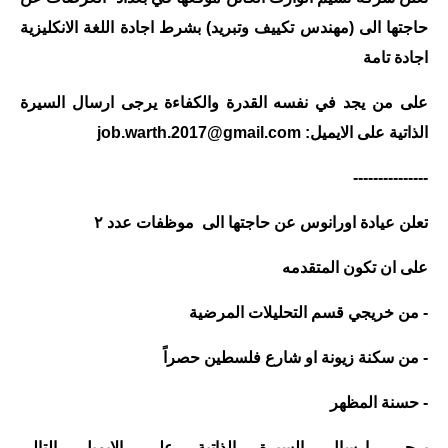
المرحلة الاعدادية
حاجتها الى (مهندس تكييف وتبريد) بشرط اجادة اللغة الانكليزية
ملازم دراسية
اجادة تامة
المرحلة الابتدائية
على من يجد في نفسه القدرة والكفاءة يرجى ارسال السيرة
الذاتية على الايميل:
job.warth.2017@gmail.com
المرحلة المتوسطة
---------------
المرحلة الاعدادية
تعلن عيادة اورانوس عن حاجتها الى موظفات عدد ٢
دروس
على ان تكون المتقدمه
المرحلة الابتدائية
- من خريجي قسم التحليلات المرضية
المرحلة المتوسطة
- من سكنة زيونة او شارع فلسطين حصراً
المرحلة الاعدادية
- حسنة المظهر
مواضيع انشاء
يرجى ارسال السيرة الذاتية على الايميل التالي