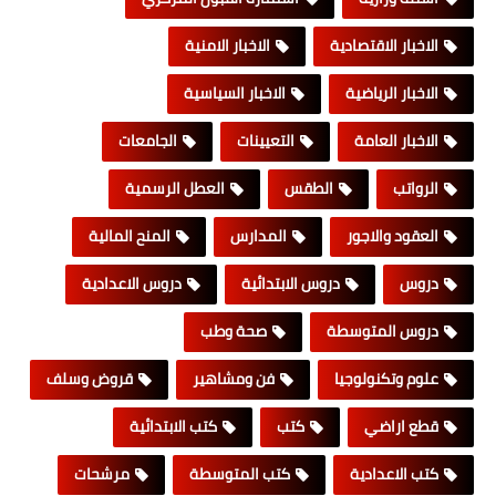
الاخبار الاقتصادية
الاخبار الامنية
الاخبار الرياضية
الاخبار السياسية
الاخبار العامة
التعيينات
الجامعات
الرواتب
الطقس
العطل الرسمية
العقود والاجور
المدارس
المنح المالية
دروس
دروس الابتدائية
دروس الاعدادية
دروس المتوسطة
صحة وطب
علوم وتكنولوجيا
فن ومشاهير
قروض وسلف
قطع اراضي
كتب
كتب الابتدائية
كتب الاعدادية
كتب المتوسطة
مرشحات