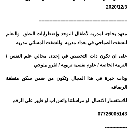
2020/12/3
الاخبار الاقتصادية
=================================
الاخبار الرياضية
معهد بحاجة لمدربة لأطفال التوحد وإضطرابات النطق والتعلم
المدارس
للشفت الصباحي في بغداد مدربه وللشفت المسائي مدربه
اخبار وقرارات وزارة التربية
على ان تكون ذات التخصص في إحدى مجالي علم النفس /
نتائج الامتحانات
التربية الخاصة / علوم نفسية تربوية / انثرو بيلوجي
المرحلة الابتدائية
وذات خبرة في هذا المجال وتكون من ضمن سكن منطقة
الرصافه
المرحلة المتوسطة
للاستفسار الاتصال او مراسلتنا واتس اب او فايبر على الرقم
المرحلة الاعدادية
07726005143
اسئلة وزارية
---------------