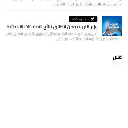
العاصمة بغداد ⁦🌨️⁩ واضافت الهيئة ان غدا الاثنين …
25 مايو 2026
وزير التربية يعلن انطلاق نتائج الامتحانات الابتدائية
أعلن وزير التربية عبد الكريم عبطان الجبوري، الاثنين، انطلاق نتائج
الامتحانات الوزارية للدراسة الابتدائية/ الدور الأول…
اعلان