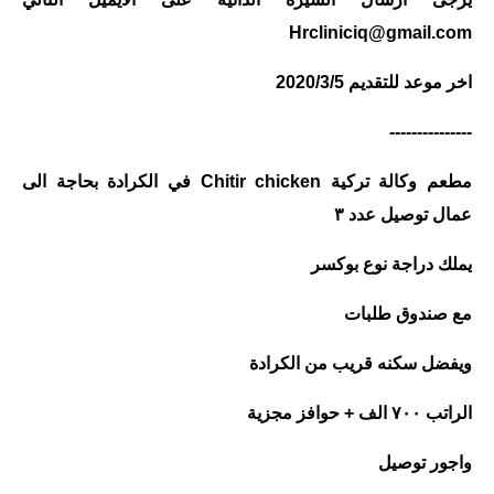
المرحلة الابتدائية
Hrcliniciq@gmail.com
المرحلة المتوسطة
اخر موعد للتقديم 2020/3/5
المرحلة الاعدادية
---------------
الجامعات
مطعم وكالة تركية Chitir chicken في الكرادة بحاجة الى
عمال توصيل عدد ٣
اخبار وقرارات وزارة التعليم
العالي
يملك دراجة نوع بوكسر
استمارة القبول المركزي
مع صندوق طلبات
نتائج القبول المركزي
ويفضل سكنه قريب من الكرادة
الطقس
الراتب ٧٠٠ الف + حوافز مجزية
العطل
واجور توصيل