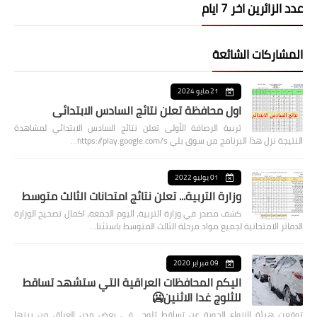
عدد الزائرين اخر 7 ايام
المشاركات الشائعة
21 مايو 2024
اول محافظة تعلن نتائج السادس الابتدائي
تربية الرصافة الأولى تعلن نتائج السادس الابتدائي لمشاهدة
النتيجة نزل هذا البرنامج من سوق بلي https://play.google.com/s…
01 يوليو 2022
وزارة التربية... تعلن نتائج امتحانات الثالث متوسط
كشف مصدر في وزارة التربية، اليوم الجمعة، اكمال تصحيح الوزارة
الدفاتر الامتحانية لجميع مواد مرحلة الثالث المتوسط باستثنا…
09 فبراير 2020
اليكم المحافظات العراقية التي ستشهد تساقط
للثلوج غدا الاثنين🥶
توقعت هيئة الانواء الجوية عن تساقط ثلوج في بعض مدن العراق من بينها