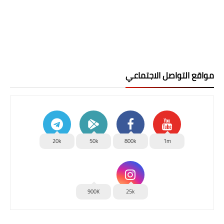
مواقع التواصل الاجتماعي
20k
50k
800k
1m
900K
25k