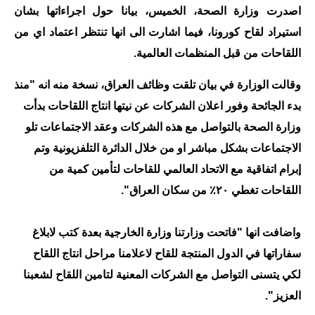
اصدرت وزارة الصحة، الخميس، بيانا حول اجراءاتها بشان
الاخبار الاقتصادية
استيراد لقاح كورونا، فيما اشارت الى انها تنتظر اعتماد اي من
اللقاحات من قبل المنظمات العالمية.
الاخبار الرياضية
وقالت الوزارة في بيان تلقت وظائف العراق، نسخة منه انه "منذ
المدارس
بدء الجائحة وفور اعلان الشركات عن نيتها انتاج اللقاحات بدأت
اخبار وقرارات وزارة التربية
وزارة الصحة بالتواصل مع هذه الشركات وعقد الاجتماعات تلو
الاجتماعات بشكل مباشر او من خلال الدائرة التلفزيونية وتم
نتائج الامتحانات
إبرام اتفاقية مع الاتحاد العالمي للقاحات لتأمين كمية من
المرحلة الابتدائية
اللقاحات تغطي ٢٠٪ من سكان العراق".
المرحلة المتوسطة
واضافت انها "فاتحت وزارتنا وزارة الخارجية بعدة كتب لابلاغ
المرحلة الاعدادية
سفاراتها في الدول المنتجة للقاح لاعلامنا مراحل انتاج اللقاح
لكي يتسنى التواصل مع الشركات المعنية لتامين اللقاح لشعبنا
اسئلة وزارية
العزيز".