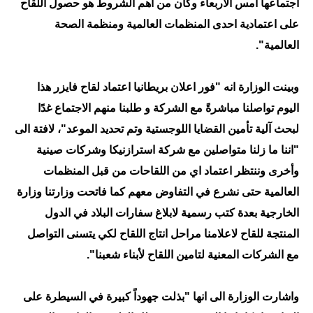
اجتماعها امس الأربعاء وكان من اهم الشروط هو حصول اللقاح
المرحلة الاعدادية
على اعتمادية احدى المنظمات العالمية ومنظمة الصحة
ملازم دراسية
العالمية".
المرحلة الابتدائية
وبينت الوزارة انه "فور اعلان بريطانيا اعتماد لقاح فايزر هذا
المرحلة المتوسطة
اليوم تواصلنا مباشرةً مع الشركة و طلبنا منهم الاجتماع غدًا
لبحث آلية تأمين القضايا اللوجستية وتم تحديد الموعد"، لافتة الى
المرحلة الاعدادية
"اننا ما زلنا متواصلين مع شركة استرازنيكا وشركات صينية
دروس
وأخرى وننتظر اعتماد اي من اللقاحات من قبل المنظمات
العالمية حتى نشرع في التفاوض معهم كما فاتحت وزارتنا وزارة
المرحلة الابتدائية
الخارجية بعدة كتب رسمية لابلاغ سفارات البلاد في الدول
المرحلة المتوسطة
المنتجة للقاح لاعلامنا مراحل انتاج اللقاح لكي يتسنى التواصل
مع الشركات المعنية لتامين اللقاح لأبناء شعبنا".
المرحلة الاعدادية
مواضيع انشاء
واشارت الوزارة الى انها "بذلت جهوداً كبيرة في السيطرة على