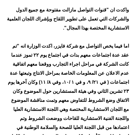
المرحلة الابتدائية
واكدت ان "قنوات التواصل مازالت مفتوحة مع جميع الدول
المرحلة المتوسطة
والشركات التي تعمل على تطوير اللقاح وبإشراك اللجان العلمية
المرحلة الاعدادية
الاستشارية المختصة بهذا المجال".
مرشحات
اما فيما يخص التواصل مع شركة فايزر، اكدت الوزارة انه "تم
المرحلة الابتدائية
عقد عدة اجتماعات معهم بدات في اجتماع يوم ٢٢ تموز عندما
كانت الشركة في مراحل اجراء التجارب ووقعنا معهم اتفاقية
المرحلة المتوسطة
عدم الاعلان عن المعلومات الخاصة بمراحل الانتاج وتبعتها عدة
اجتماعات ( في ٢١/ ٩، و في ١ /١٠، وفي ٨/ ١١) وكان آخرها يوم
المرحلة الاعدادية
٢٣ تشرين الثاني وفي هيئة المستشارين حول الموضوع وكان
كتب مدرسية
الاتفاق وضع الشروط للتفاوض معهم وتمت مناقشة الموضوع
مع اللجان الاستشارية المختصة وهي اللجنة الاستشارية العليا
المرحلة الابتدائية
واللجنة الفنية الاستشارية للقاحات ووضعت الشروط وتم
المرحلة المتوسطة
اعتمادها من قبل اللجنة العليا للصحة والسلامة الوطنية في