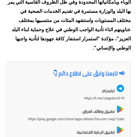
الوباء وبامكانياتها المحدودة وفي ظل الظروف القاسية التي يمر
المرحلة الابتدائية
بها البلد والوزارة مستمرة في تقديم الخدمات الصحية في
مختلف المستويات واستشهد المئات من منتسبيها بمختلف
المرحلة المتوسطة
عناوينهم اثناء تأدية الواجب الوطني في علاج وحماية ابناء البلد
المرحلة الاعدادية
العزيز"، مؤكدة "استمرار استنفار كافة جهودها لتأدية واجبها
الوطني والإنساني".
الجامعات
اخبار وقرارات وزارة التعليم
العالي
📢 تابعنا وابقَ على اطلاع دائم 👇
استمارة القبول المركزي
تيليجرام:
https://t.me/iraqjobs2019
نتائج القبول المركزي
تطبيق وظائف العراق:
الطقس
https://play.google.com/store/apps/details?id=com.iraq21jobs
العطل
تطبيق الرعاية الاجتماعية: