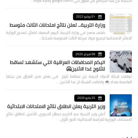
النتيجة نزل هذا البرنامج من سوق بلي https://play.google.com/s…
01 يوليو 2022
وزارة التربية... تعلن نتائج امتحانات الثالث متوسط
كشف مصدر في وزارة التربية، اليوم الجمعة، اكمال تصحيح الوزارة
الدفاتر الامتحانية لجميع مواد مرحلة الثالث المتوسط باستثنا…
09 فبراير 2020
اليكم المحافظات العراقية التي ستشهد تساقط
للثلوج غدا الاثنين🥶
توقعت هيئة الانواء الجوية عن تساقط ثلوج في بعض مدن العراق من بينها
العاصمة بغداد ⁦🌨️⁩ واضافت الهيئة ان غدا الاثنين …
25 مايو 2026
وزير التربية يعلن انطلاق نتائج الامتحانات الابتدائية
أعلن وزير التربية عبد الكريم عبطان الجبوري، الاثنين، انطلاق نتائج
الامتحانات الوزارية للدراسة الابتدائية/ الدور الأول…