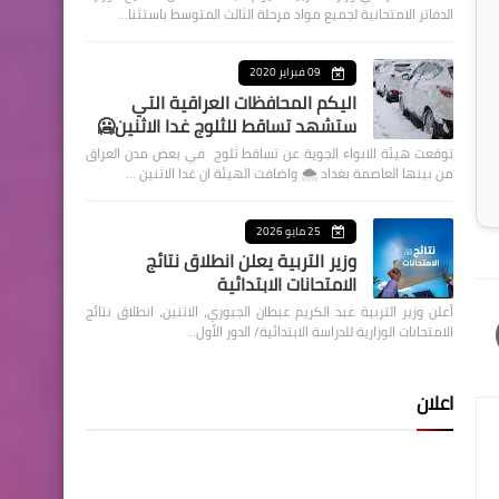
الدفاتر الامتحانية لجميع مواد مرحلة الثالث المتوسط باستثنا…
09 فبراير 2020
اليكم المحافظات العراقية التي
ستشهد تساقط للثلوج غدا الاثنين🥶
توقعت هيئة الانواء الجوية عن تساقط ثلوج في بعض مدن العراق
من بينها العاصمة بغداد ⁦🌨️⁩ واضافت الهيئة ان غدا الاثنين …
25 مايو 2026
وزير التربية يعلن انطلاق نتائج
الامتحانات الابتدائية
أعلن وزير التربية عبد الكريم عبطان الجبوري، الاثنين، انطلاق نتائج
الامتحانات الوزارية للدراسة الابتدائية/ الدور الأول…
اعلان