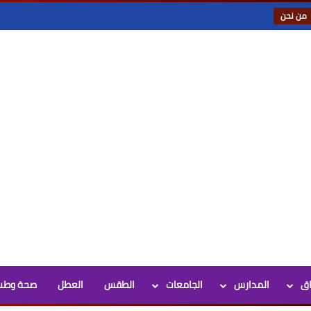
من نحن
اق
المدارس
الجامعات
الطقس
العطل
صحة وطب