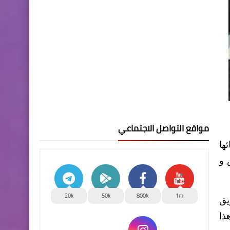
مواقع التواصل الاجتماعي
ها
 و
20k
50k
800k
1m
يق
ذا