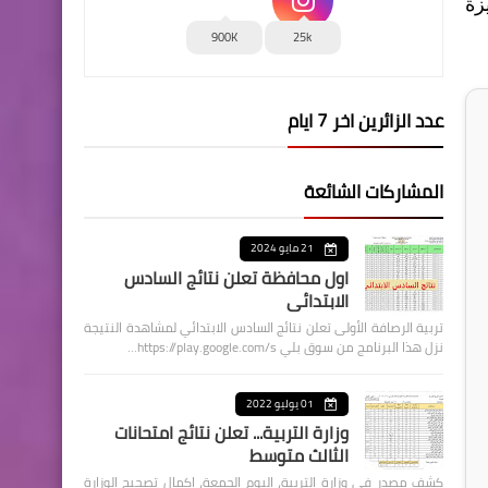
زة
900K
25k
عدد الزائرين اخر 7 ايام
المشاركات الشائعة
21 مايو 2024
اول محافظة تعلن نتائج السادس
الابتدائي
تربية الرصافة الأولى تعلن نتائج السادس الابتدائي لمشاهدة النتيجة
نزل هذا البرنامج من سوق بلي https://play.google.com/s…
01 يوليو 2022
وزارة التربية... تعلن نتائج امتحانات
الثالث متوسط
كشف مصدر في وزارة التربية، اليوم الجمعة، اكمال تصحيح الوزارة