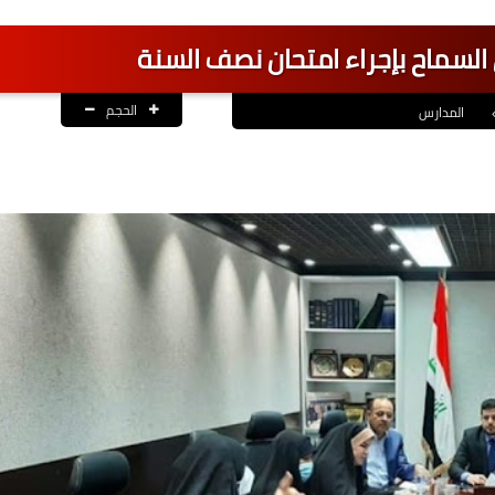
ى السماح بإجراء امتحان نصف السنة
الحجم
المدارس