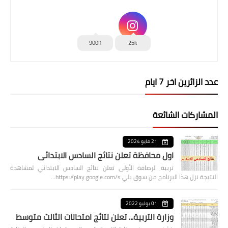
900K
25k
عدد الزائرين اخر 7 ايام
المشاركات الشائعة
21 مايو 2024
اول محافظة تعلن نتائج السادس الابتدائي
تربية الرصافة الأولى تعلن نتائج السادس الابتدائي لمشاهدة
النتيجة نزل هذا البرنامج من سوق بلي https://play.google.com/s…
01 يوليو 2022
وزارة التربية... تعلن نتائج امتحانات الثالث متوسط