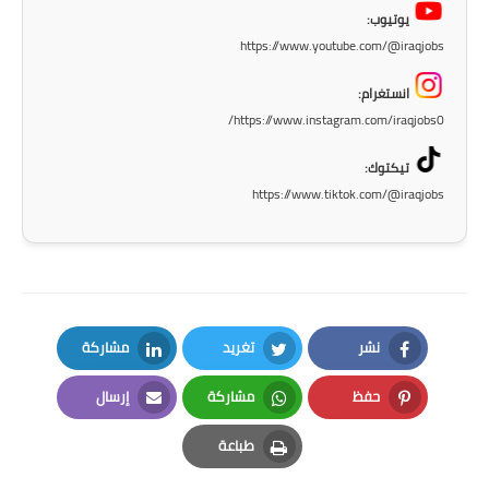
صحة وطب
يوتيوب:
https://www.youtube.com/@iraqjobs
فن ومشاهير
انستغرام:
العامة
https://www.instagram.com/iraqjobs0/
تيكتوك:
https://www.tiktok.com/@iraqjobs
نشر
تغريد
مشاركة
LinkedIn
Twitter
Facebook
حفظ
مشاركة
إرسال
Email
Whatsapp
Pinterest
طباعة
Print