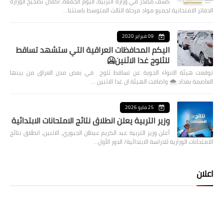
كشف مصدر في وزارة التربية، اليوم الجمعة، اكمال تصحيح الوزارة
الدفاتر الامتحانية لجميع مواد مرحلة الثالث المتوسط باستثنا…
09 فبراير 2020
اليكم المحافظات العراقية التي ستشهد تساقط
للثلوج غدا الاثنين🥶
توقعت هيئة الانواء الجوية عن تساقط ثلوج في بعض مدن العراق من بينها
العاصمة بغداد ⁦🌨️⁩ واضافت الهيئة ان غدا الاثنين …
25 مايو 2026
وزير التربية يعلن انطلاق نتائج الامتحانات الابتدائية
أعلن وزير التربية عبد الكريم عبطان الجبوري، الاثنين، انطلاق نتائج
الامتحانات الوزارية للدراسة الابتدائية/ الدور الأول…
اعلان