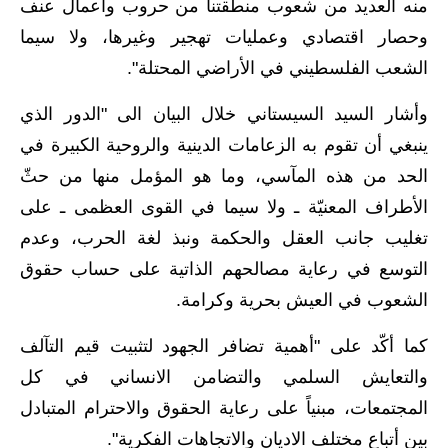
المرحلة الابتدائية
منه العديد من شعوب منطقتنا من حروب وأعمال عنف
وحصار اقتصادي وعمليات تهجير وغيرها، ولا سيما
المرحلة المتوسطة
الشعب الفلسطيني في الأراضي المحتلة".
المرحلة الاعدادية
وأشار السيد السيستاني خلال البيان الى "الدور الذي
مرشحات
ينبغي أن تقوم به الزعامات الدينية والروحية الكبيرة في
الحد من هذه المآسي، وما هو المؤمل منها من حثّ
المرحلة الابتدائية
الأطراف المعنيّة ـ ولا سيما في القوى العظمى ـ على
المرحلة المتوسطة
تغليب جانب العقل والحكمة ونبذ لغة الحرب، وعدم
التوسع في رعاية مصالحهم الذاتية على حساب حقوق
المرحلة الاعدادية
الشعوب في العيش بحرية وكرامة.
كتب مدرسية
كما أكّد على "أهمية تضافر الجهود لتثبيت قيم التآلف
المرحلة الابتدائية
والتعايش السلمي والتضامن الانساني في كل
المجتمعات، مبنياً على رعاية الحقوق والاحترام المتبادل
المرحلة المتوسطة
بين أتباع مختلف الاديان والاتجاهات الفكرية".