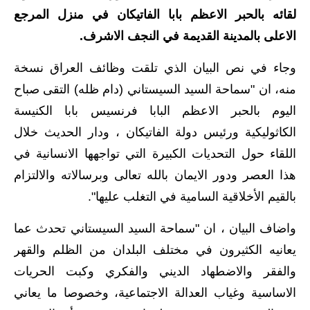
لقائه بالحبر الاعظم بابا الفاتيكان في منزل المرجع
الاخبار الاقتصادية
الاعلى بالمدينة القديمة في النجف الاشرف.
الاخبار الرياضية
وجاء في نص البيان الذي تلقت وظائف العراق نسخة
المدارس
منه، ان "سماحة السيد السيستاني (دام ظله) التقى صباح
اليوم بالحبر الاعظم البابا فرنسيس بابا الكنيسة
اخبار وقرارات وزارة التربية
الكاثوليكية ورئيس دولة الفاتيكان ، ودار الحديث خلال
نتائج الامتحانات
اللقاء حول التحديات الكبيرة التي تواجهها الانسانية في
هذا العصر ودور الايمان بالله تعالى وبرسالاته والالتزام
المرحلة الابتدائية
بالقيم الأخلاقية السامية في التغلب عليها".
المرحلة المتوسطة
واضاف البيان ، ان "سماحة السيد السيستاني تحدث عما
المرحلة الاعدادية
يعانيه الكثيرون في مختلف البلدان من الظلم والقهر
والفقر والاضطهاد الديني والفكري وكبت الحريات
اسئلة وزارية
الاساسية وغياب العدالة الاجتماعية، وخصوصا ما يعاني