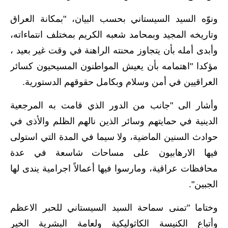
المرحلة الاعدادية
ونوّه السيد السيستاني بحسب البيان، "بمكانة العراق
ملازم دراسية
وتاريخه المجيد وبمحامد شعبه الكريم بمختلف انتماءاته،
وأبدى أمله بأن يتجاوز محنته الراهنة في وقت غير بعيد ،
المرحلة الابتدائية
مؤكدا "اهتمامه بأن يعيش المواطنون المسيحيون كسائر
المرحلة المتوسطة
العراقيين في أمن وسلام وبكامل حقوقهم الدستورية.
المرحلة الاعدادية
وأشار الى "جانب من الدور الذي قامت به المرجعية
الدينية في حمايتهم وسائر الذين نالهم الظلم والأذى في
دروس
حوادث السنين الماضية، ولا سيما في المدة التي استولى
المرحلة الابتدائية
فيها الارهابيون على مساحات شاسعة في عدة
محافظات عراقية، ومارسوا فيها أعمالاً اجرامية يندى لها
المرحلة المتوسطة
الجبين".
المرحلة الاعدادية
وختاما "تمنى سماحة السيد السيستاني للحبر الاعظم
مواضيع انشاء
وأتباع الكنيسة الكاثوليكية ولعامة البشرية الخير