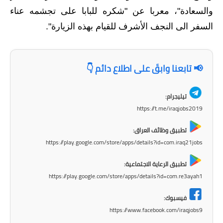
والسعادة"، معربا عن "شكره للبابا على تجشمه عناء
المرحلة الابتدائية
السفر الى النجف الأشرف للقيام بهذه الزيارة".
المرحلة المتوسطة
المرحلة الاعدادية
📢 تابعنا وابقَ على اطلاع دائم 👇
الجامعات
تيليجرام:
اخبار وقرارات وزارة التعليم
https://t.me/iraqjobs2019
العالي
تطبيق وظائف العراق:
استمارة القبول المركزي
https://play.google.com/store/apps/details?id=com.iraq21jobs
نتائج القبول المركزي
تطبيق الرعاية الاجتماعية:
https://play.google.com/store/apps/details?id=com.re3ayah1
الطقس
فيسبوك:
العطل
https://www.facebook.com/iraqjobs9