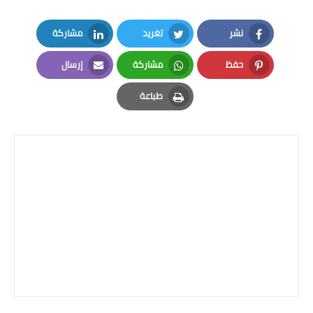
المرحلة الابتدائية
نشر
تغريد
مشاركة
المرحلة المتوسطة
LinkedIn
Twitter
Facebook
حفظ
مشاركة
إرسال
المرحلة الاعدادية
Email
Whatsapp
Pinterest
طباعة
الجامعات
Print
اخبار وقرارات وزارة التعليم
العالي
استمارة القبول المركزي
نتائج القبول المركزي
الطقس
العطل