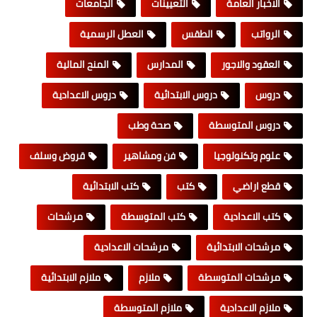
الاخبار العامة
التعيينات
الجامعات
الرواتب
الطقس
العطل الرسمية
العقود والاجور
المدارس
المنح المالية
دروس
دروس الابتدائية
دروس الاعدادية
دروس المتوسطة
صحة وطب
علوم وتكنولوجيا
فن ومشاهير
قروض وسلف
قطع اراضي
كتب
كتب الابتدائية
كتب الاعدادية
كتب المتوسطة
مرشحات
مرشحات الابتدائية
مرشحات الاعدادية
مرشحات المتوسطة
ملازم
ملازم الابتدائية
ملازم الاعدادية
ملازم المتوسطة