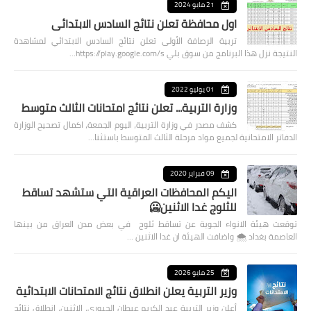
21 مايو 2024
اول محافظة تعلن نتائج السادس الابتدائي
تربية الرصافة الأولى تعلن نتائج السادس الابتدائي لمشاهدة
النتيجة نزل هذا البرنامج من سوق بلي https://play.google.com/s…
01 يوليو 2022
وزارة التربية... تعلن نتائج امتحانات الثالث متوسط
كشف مصدر في وزارة التربية، اليوم الجمعة، اكمال تصحيح الوزارة
الدفاتر الامتحانية لجميع مواد مرحلة الثالث المتوسط باستثنا…
09 فبراير 2020
اليكم المحافظات العراقية التي ستشهد تساقط
للثلوج غدا الاثنين🥶
توقعت هيئة الانواء الجوية عن تساقط ثلوج في بعض مدن العراق من بينها
العاصمة بغداد ⁦🌨️⁩ واضافت الهيئة ان غدا الاثنين …
25 مايو 2026
وزير التربية يعلن انطلاق نتائج الامتحانات الابتدائية
أعلن وزير التربية عبد الكريم عبطان الجبوري، الاثنين، انطلاق نتائج