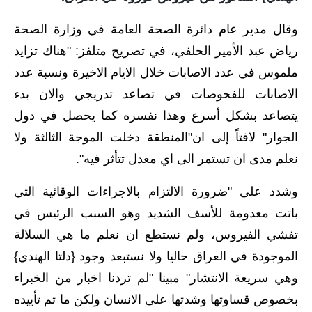
الاخبار الاقتصادية
وقال مدير عام دائرة الصحة العامة في وزارة الصحة
رياض عبد الأمير الحلفي، في تصريح متلفز: "هناك تزايد
الاخبار الرياضية
ملموس في عدد الاصابات خلال الايام الاخيرة ونسبة عدد
المدارس
الاصابات للفحوصات في تصاعد تدريجي والان بدء
يتصاعد بشكل أسرع وهذا نفسره كما يحصل في دول
اخبار وقرارات وزارة التربية
الجوار" لافتاً إلى ان"المنطقة دخلت الموجة الثالثة ولا
نتائج الامتحانات
نعلم مدى ان تستمر الى اي معدل تتأثر فيه".
المرحلة الابتدائية
وشدد على "ضرورة الالتزام بالاجراءات الوقائية التي
باتت معدومة للأسف الشديد وهو السبب الرئيس في
المرحلة المتوسطة
تفشي الفيروس، ولم نستطع ان نعلم ما هي السلالة
المرحلة الاعدادية
الموجودة في العراق حاليا ولا نستبعد وجود {دلتا الهندي}
وهي سريعة الانتشار" مبينا "لم تردنا اخبار من الخبراء
اسئلة وزارية
بخصوص قساوتها وشدتها على الانسان ولكن ما تم تأييده