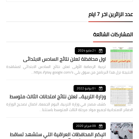
عدد الزائرين اخر 7 ايام
المشاركات الشائعة
21 مايو 2024
اول محافظة تعلن نتائج السادس الابتدائي
تربية الرصافة الأولى تعلن نتائج السادس الابتدائي لمشاهدة
النتيجة نزل هذا البرنامج من سوق بلي https://play.google.com/s…
01 يوليو 2022
وزارة التربية... تعلن نتائج امتحانات الثالث متوسط
كشف مصدر في وزارة التربية، اليوم الجمعة، اكمال تصحيح الوزارة
الدفاتر الامتحانية لجميع مواد مرحلة الثالث المتوسط باستثنا…
09 فبراير 2020
اليكم المحافظات العراقية التي ستشهد تساقط