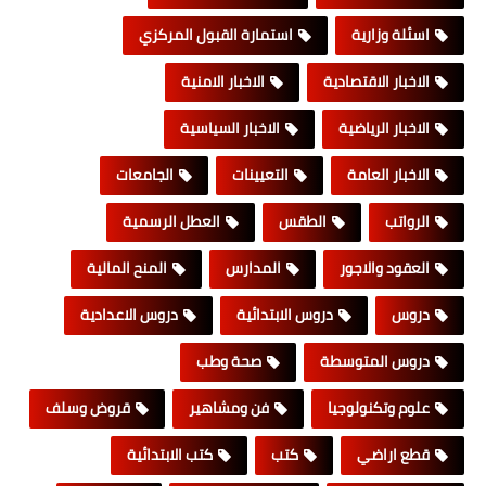
اسئلة وزارية
استمارة القبول المركزي
الاخبار الاقتصادية
الاخبار الامنية
الاخبار الرياضية
الاخبار السياسية
الاخبار العامة
التعيينات
الجامعات
الرواتب
الطقس
العطل الرسمية
العقود والاجور
المدارس
المنح المالية
دروس
دروس الابتدائية
دروس الاعدادية
دروس المتوسطة
صحة وطب
علوم وتكنولوجيا
فن ومشاهير
قروض وسلف
قطع اراضي
كتب
كتب الابتدائية