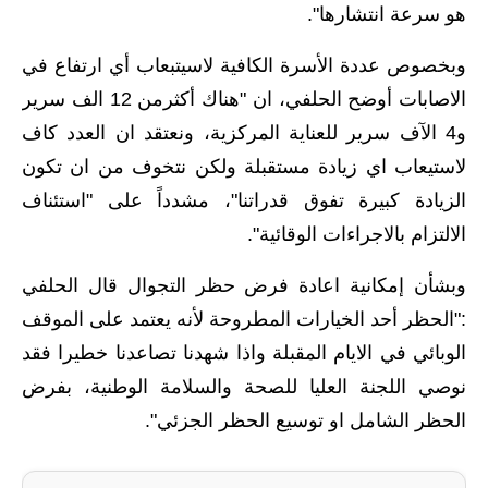
المرحلة الابتدائية
هو سرعة انتشارها".
المرحلة المتوسطة
وبخصوص عددة الأسرة الكافية لاسيتبعاب أي ارتفاع في
الاصابات أوضح الحلفي، ان "هناك أكثرمن 12 الف سرير
المرحلة الاعدادية
و4 الآف سرير للعناية المركزية، ونعتقد ان العدد كاف
مرشحات
لاستيعاب اي زيادة مستقبلة ولكن نتخوف من ان تكون
المرحلة الابتدائية
الزيادة كبيرة تفوق قدراتنا"، مشدداً على "استئناف
الالتزام بالاجراءات الوقائية".
المرحلة المتوسطة
وبشأن إمكانية اعادة فرض حظر التجوال قال الحلفي
المرحلة الاعدادية
:"الحظر أحد الخيارات المطروحة لأنه يعتمد على الموقف
كتب مدرسية
الوبائي في الايام المقبلة واذا شهدنا تصاعدنا خطيرا فقد
نوصي اللجنة العليا للصحة والسلامة الوطنية، بفرض
المرحلة الابتدائية
الحظر الشامل او توسيع الحظر الجزئي".
المرحلة المتوسطة