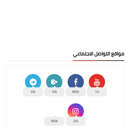
مواقع التواصل الاجتماعي
20k
50k
800k
1m
900K
25k