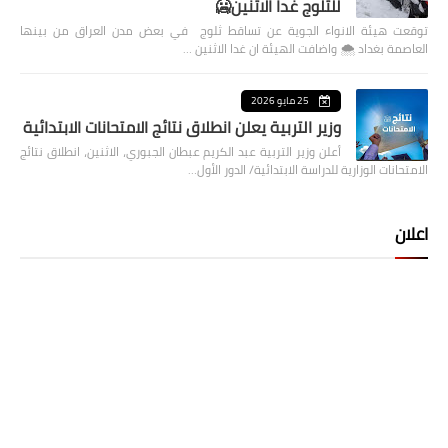
للثلوج غدا الاثنين🥶
توقعت هيئة الانواء الجوية عن تساقط ثلوج في بعض مدن العراق من بينها
العاصمة بغداد ⁦🌨️⁩ واضافت الهيئة ان غدا الاثنين …
25 مايو 2026
وزير التربية يعلن انطلاق نتائج الامتحانات الابتدائية
أعلن وزير التربية عبد الكريم عبطان الجبوري، الاثنين، انطلاق نتائج
الامتحانات الوزارية للدراسة الابتدائية/ الدور الأول…
اعلان