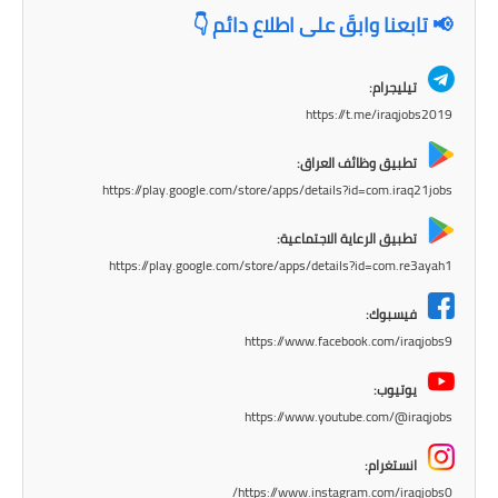
المرحلة الاعدادية
📢 تابعنا وابقَ على اطلاع دائم 👇
ملازم دراسية
تيليجرام:
https://t.me/iraqjobs2019
المرحلة الابتدائية
تطبيق وظائف العراق:
المرحلة المتوسطة
https://play.google.com/store/apps/details?id=com.iraq21jobs
المرحلة الاعدادية
تطبيق الرعاية الاجتماعية:
https://play.google.com/store/apps/details?id=com.re3ayah1
دروس
فيسبوك:
المرحلة الابتدائية
https://www.facebook.com/iraqjobs9
المرحلة المتوسطة
يوتيوب:
https://www.youtube.com/@iraqjobs
المرحلة الاعدادية
انستغرام:
مواضيع انشاء
https://www.instagram.com/iraqjobs0/