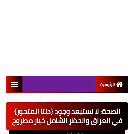
الرئيسية
التعيينات
الصحة: لا نستبعد وجود {دلتا المتحور}
اخبار القطاع العام
في العراق والحظر الشامل خيار مطروح
اخبار القطاع الخاص
حيدر الربيعي