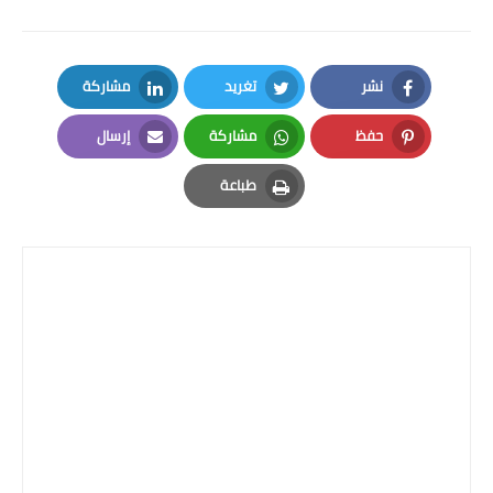
المرحلة الابتدائية
المرحلة المتوسطة
نشر
تغريد
مشاركة
LinkedIn
Twitter
Facebook
المرحلة الاعدادية
حفظ
مشاركة
إرسال
Email
Whatsapp
Pinterest
الجامعات
طباعة
Print
اخبار وقرارات وزارة التعليم
العالي
استمارة القبول المركزي
نتائج القبول المركزي
الطقس
العطل