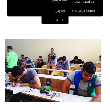
02 أكتوبر 2021
نتائج التعيينات
الصفحة الرئيسية
المدارس
العقود والاجور اليومية
الحجم
الرواتب والقروض
الرواتب
القروض والسلف
المنح المالية
قطع الاراضي
اخبار العراق
الاخبار السياسية
الاخبار الامنية