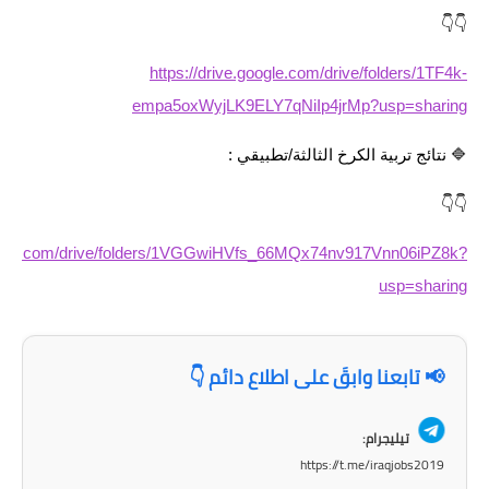
المرحلة الابتدائية
👇👇
المرحلة المتوسطة
https://drive.google.com/drive/folders/1TF4k-
المرحلة الاعدادية
empa5oxWyjLK9ELY7qNiIp4jrMp?usp=sharing
مرشحات
🔷 نتائج تربية الكرخ الثالثة/تطبيقي :
المرحلة الابتدائية
👇👇
المرحلة المتوسطة
google.com/drive/folders/1VGGwiHVfs_66MQx74nv917Vnn06iPZ8k?
usp=sharing
المرحلة الاعدادية
كتب مدرسية
📢 تابعنا وابقَ على اطلاع دائم 👇
المرحلة الابتدائية
تيليجرام:
المرحلة المتوسطة
https://t.me/iraqjobs2019