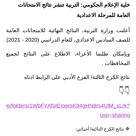
خلية الإعلام الحكومي: التربية تنشر نتائج الامتحانات
الاخبار الاقتصادية
العامة للمرحلة الاعدادية
الاخبار الرياضية
أعلنت وزارة التربية، النتائج النهائية للامتحانات العامة
المدارس
للصف السادس الاعدادي، للعام الدراسي (2020 - 2021)
اخبار وقرارات وزارة التربية
وبإمكان طلبتنا الأعزاء، الاطلاع على النتائج لجميع
المحافظات .
نتائج الامتحانات
نتائج الكرخ الثالثة/ الفرع الأدبي على الرابط ادناه
المرحلة الابتدائية
👇👇
المرحلة المتوسطة
m/drive/folders/1WbFYAfsIEIoersK94gHN8rs4UlM_sLrk?
المرحلة الاعدادية
usp=sharing
اسئلة وزارية
🔷 نتائج الكرخ الثالثة/ أحيائي: