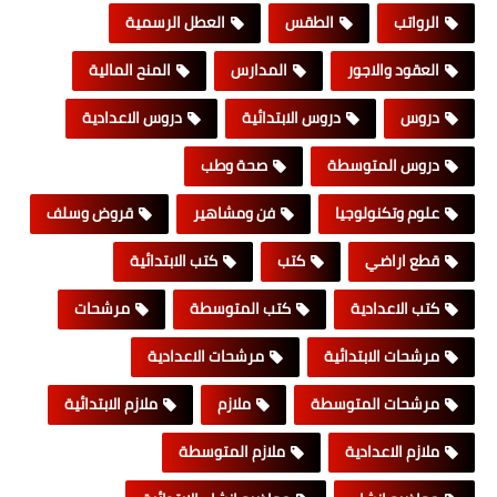
الرواتب
الطقس
العطل الرسمية
العقود والاجور
المدارس
المنح المالية
دروس
دروس الابتدائية
دروس الاعدادية
دروس المتوسطة
صحة وطب
علوم وتكنولوجيا
فن ومشاهير
قروض وسلف
قطع اراضي
كتب
كتب الابتدائية
كتب الاعدادية
كتب المتوسطة
مرشحات
مرشحات الابتدائية
مرشحات الاعدادية
مرشحات المتوسطة
ملازم
ملازم الابتدائية
ملازم الاعدادية
ملازم المتوسطة