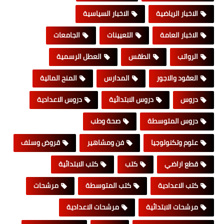
الاخبار الرياضية
الاخبار السياسية
الاخبار العامة
التعيينات
الجامعات
الرواتب
الطقس
العطل الرسمية
العقود والاجور
المدارس
المنح المالية
دروس
دروس الابتدائية
دروس الاعدادية
دروس المتوسطة
صحة وطب
علوم وتكنولوجيا
فن ومشاهير
قروض وسلف
قطع اراضي
كتب
كتب الابتدائية
كتب الاعدادية
كتب المتوسطة
مرشحات
مرشحات الابتدائية
مرشحات الاعدادية