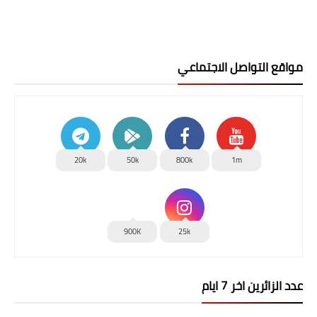
مواقع التواصل الاجتماعي
20k
50k
800k
1m
900K
25k
عدد الزائرين اخر 7 ايام