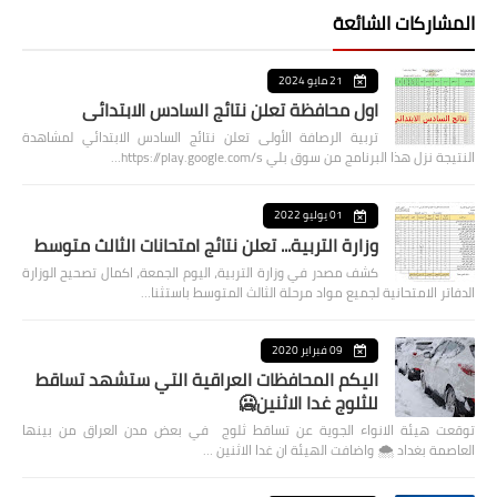
المشاركات الشائعة
21 مايو 2024
اول محافظة تعلن نتائج السادس الابتدائي
تربية الرصافة الأولى تعلن نتائج السادس الابتدائي لمشاهدة
النتيجة نزل هذا البرنامج من سوق بلي https://play.google.com/s…
01 يوليو 2022
وزارة التربية... تعلن نتائج امتحانات الثالث متوسط
كشف مصدر في وزارة التربية، اليوم الجمعة، اكمال تصحيح الوزارة
الدفاتر الامتحانية لجميع مواد مرحلة الثالث المتوسط باستثنا…
09 فبراير 2020
اليكم المحافظات العراقية التي ستشهد تساقط
للثلوج غدا الاثنين🥶
توقعت هيئة الانواء الجوية عن تساقط ثلوج في بعض مدن العراق من بينها
العاصمة بغداد ⁦🌨️⁩ واضافت الهيئة ان غدا الاثنين …