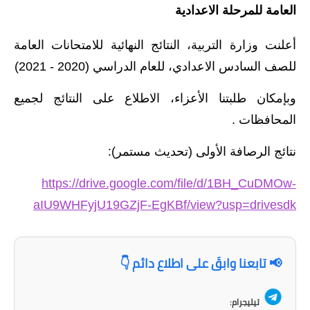
العامة للمرحلة الاعدادية
الاخبار الاقتصادية
أعلنت وزارة التربية، النتائج النهائية للامتحانات العامة
الاخبار الرياضية
للصف السادس الاعدادي، للعام الدراسي (2020 - 2021)
المدارس
وبإمكان طلبتنا الأعزاء، الاطلاع على النتائج لجميع
اخبار وقرارات وزارة التربية
المحافظات .
نتائج الامتحانات
نتائج الرصافة الأولى (تحديث مستمر):
المرحلة الابتدائية
https://drive.google.com/file/d/1BH_CuDMOw-
aIU9WHFyjU19GZjF-EgKBf/view?usp=drivesdk
المرحلة المتوسطة
المرحلة الاعدادية
📢 تابعنا وابقَ على اطلاع دائم 👇
اسئلة وزارية
تيليجرام: