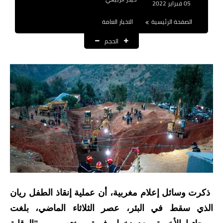
05 فبراير 2022
نتائج التعيينات
الصفحة الرئيسية
الاخبار العامة
العقود والاجور اليومية
الحجم
الرواتب والقروض
الرواتب
القروض والسلف
المنح المالية
قطع الاراضي
اخبار العراق
ذكرت وسائل إعلام مغربية، أن عملية إنقاذ الطفل ريان
الاخبار السياسية
الذي سقط في البئر، عصر الثلاثاء الماضي، بلغت
الاخبار الامنية