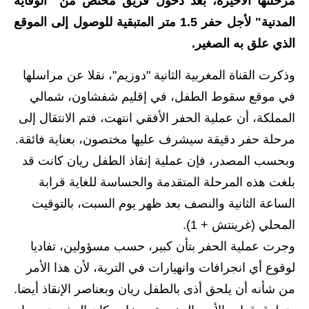
مرحلتها الأخيرة، بعد دخول فريق مختص من "الوقاية
المدنية" لأجل حفر 1.5 متر المتبقية للوصول إلى الموقع
الاخبار الاقتصادية
الذي علق به الصغير.
الاخبار الرياضية
وذكرت القناة المغربية الثانية "دوزيم"، نقلا عن مراسلها
المدارس
في موقع سقوط الطفل، في إقليم شفشاون، شمالي
المملكة، أن عملية الحفر الأفقي انتهت، فتم الانتقال إلى
اخبار وقرارات وزارة التربية
مرحلة حفر دقيقة سيشرف عليها مختصون، بعناية فائقة.
نتائج الامتحانات
وبحسب المصدر، فإن عملية إنقاذ الطفل ريان كانت قد
المرحلة الابتدائية
بلغت هذه المرحلة المتقدمة والحساسة للغاية قرابة
الساعة الثانية والنصف بعد ظهر يوم السبت، بالتوقيت
المرحلة المتوسطة
المحلي (غرينتش + 1).
المرحلة الاعدادية
وجرت عملية الحفر بتأن كبير، حسب مسؤولين، تفاديا
لوقوع أي انجرافات وانهيارات في التربة، لأن هذا الأمر
اسئلة وزارية
من شأنه أن يلحق أذى بالطفل ريان وبعناصر الإنقاذ أيضا.