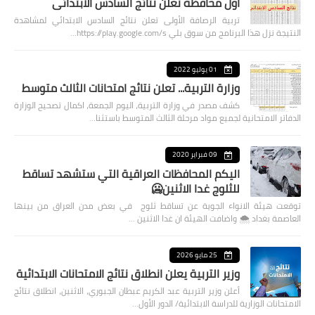
اول محافظة تعلن نتائج السادس الابتدائي
تربية الرصافة الأولى تعلن نتائج السادس الابتدائي لمشاهدة
النتيجة نزل هذا البرنامج من سوق بلي https://play.google.com/s…
01 يوليو 2022
وزارة التربية... تعلن نتائج امتحانات الثالث متوسط
كشف مصدر في وزارة التربية، اليوم الجمعة، اكمال تصحيح الوزارة
الدفاتر الامتحانية لجميع مواد مرحلة الثالث المتوسط باستثنا…
09 فبراير 2020
اليكم المحافظات العراقية التي ستشهد تساقط
للثلوج غدا الاثنين🥶
توقعت هيئة الانواء الجوية عن تساقط ثلوج في بعض مدن العراق من بينها
العاصمة بغداد ⁦🌨️⁩ واضافت الهيئة ان غدا الاثنين …
25 مايو 2026
وزير التربية يعلن انطلاق نتائج الامتحانات الابتدائية
أعلن وزير التربية عبد الكريم عبطان الجبوري، الاثنين، انطلاق نتائج
الامتحانات الوزارية للدراسة الابتدائية/ الدور الأول…