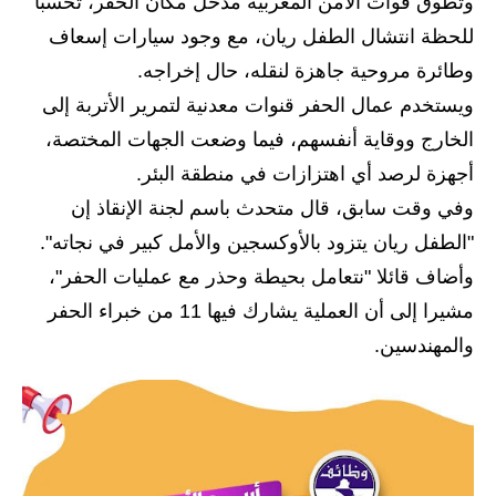
المرحلة الابتدائية
وتطوق قوات الأمن المغربية مدخل مكان الحفر، تحسبا
للحظة انتشال الطفل ريان، مع وجود سيارات إسعاف
المرحلة المتوسطة
وطائرة مروحية جاهزة لنقله، حال إخراجه.
المرحلة الاعدادية
ويستخدم عمال الحفر قنوات معدنية لتمرير الأتربة إلى
الخارج ووقاية أنفسهم، فيما وضعت الجهات المختصة،
مرشحات
أجهزة لرصد أي اهتزازات في منطقة البئر.
المرحلة الابتدائية
وفي وقت سابق، قال متحدث باسم لجنة الإنقاذ إن
"الطفل ريان يتزود بالأوكسجين والأمل كبير في نجاته".
المرحلة المتوسطة
وأضاف قائلا "نتعامل بحيطة وحذر مع عمليات الحفر"،
المرحلة الاعدادية
مشيرا إلى أن العملية يشارك فيها 11 من خبراء الحفر
والمهندسين.
كتب مدرسية
المرحلة الابتدائية
المرحلة المتوسطة