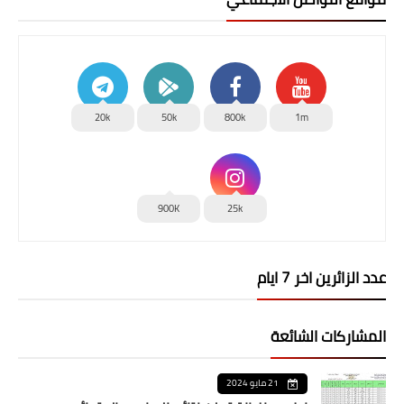
20k
50k
800k
1m
900K
25k
عدد الزائرين اخر 7 ايام
المشاركات الشائعة
21 مايو 2024