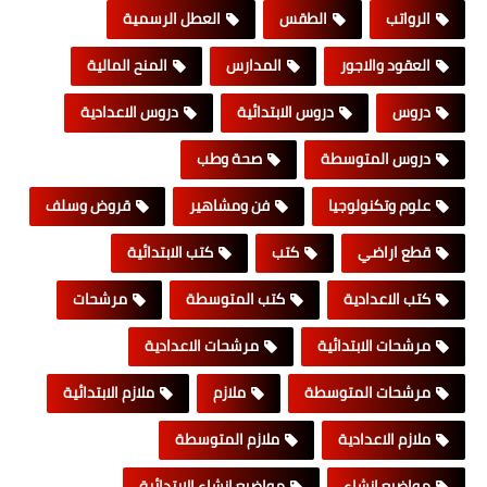
الرواتب
الطقس
العطل الرسمية
العقود والاجور
المدارس
المنح المالية
دروس
دروس الابتدائية
دروس الاعدادية
دروس المتوسطة
صحة وطب
علوم وتكنولوجيا
فن ومشاهير
قروض وسلف
قطع اراضي
كتب
كتب الابتدائية
كتب الاعدادية
كتب المتوسطة
مرشحات
مرشحات الابتدائية
مرشحات الاعدادية
مرشحات المتوسطة
ملازم
ملازم الابتدائية
ملازم الاعدادية
ملازم المتوسطة
مواضيع انشاء
مواضيع انشاء الابتدائية