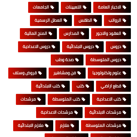
الاخبار العامة
التعيينات
الجامعات
الرواتب
الطقس
العطل الرسمية
العقود والاجور
المدارس
المنح المالية
دروس
دروس الابتدائية
دروس الاعدادية
دروس المتوسطة
صحة وطب
علوم وتكنولوجيا
فن ومشاهير
قروض وسلف
قطع اراضي
كتب
كتب الابتدائية
كتب الاعدادية
كتب المتوسطة
مرشحات
مرشحات الابتدائية
مرشحات الاعدادية
مرشحات المتوسطة
ملازم
ملازم الابتدائية