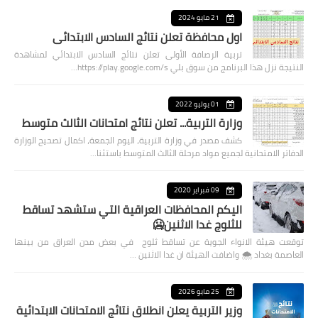
21 مايو 2024
اول محافظة تعلن نتائج السادس الابتدائي
تربية الرصافة الأولى تعلن نتائج السادس الابتدائي لمشاهدة
النتيجة نزل هذا البرنامج من سوق بلي https://play.google.com/s…
01 يوليو 2022
وزارة التربية... تعلن نتائج امتحانات الثالث متوسط
كشف مصدر في وزارة التربية، اليوم الجمعة، اكمال تصحيح الوزارة
الدفاتر الامتحانية لجميع مواد مرحلة الثالث المتوسط باستثنا…
09 فبراير 2020
اليكم المحافظات العراقية التي ستشهد تساقط
للثلوج غدا الاثنين🥶
توقعت هيئة الانواء الجوية عن تساقط ثلوج في بعض مدن العراق من بينها
العاصمة بغداد ⁦🌨️⁩ واضافت الهيئة ان غدا الاثنين …
25 مايو 2026
وزير التربية يعلن انطلاق نتائج الامتحانات الابتدائية