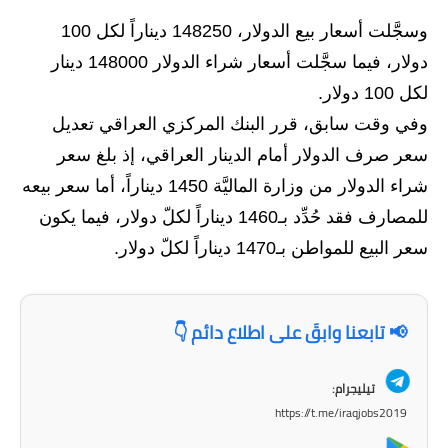
وسجَّلت أسعار بيع الدولار، 148250 ديناراً لكل 100
الاخبار الاقتصادية
دولار، فيما سجَّلت أسعار شراء الدولار 148000 دينار
الاخبار الرياضية
لكل 100 دولار.
وفي وقت سابق، قرر البنك المركزي العراقي تعديل
المدارس
سعر صرف الدولار أمام الدينار العراقي، إذ بلغ سعر
اخبار وقرارات وزارة التربية
شراء الدولار من وزارة الماليَّة 1450 ديناراً، أما سعر بيعه
للمصارف فقد حُدِّد بـ1460 ديناراً لكلّ دولار، فيما يكون
نتائج الامتحانات
سعر البيع للمواطن بـ1470 ديناراً لكلّ دولار.
المرحلة الابتدائية
المرحلة المتوسطة
📢 تابعنا وابقَ على اطلاع دائم 👇
المرحلة الاعدادية
تيليجرام:
اسئلة وزارية
https://t.me/iraqjobs2019