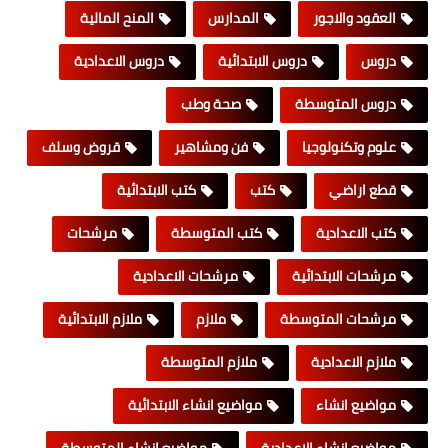
العقود والاجور
المدارس
المنح المالية
دروس
دروس الابتدائية
دروس الاعدادية
دروس المتوسطة
صحة وطب
علوم وتكنولوجيا
فن ومشاهير
قروض وسلف
قطع اراضي
كتب
كتب الابتدائية
كتب الاعدادية
كتب المتوسطة
مرشحات
مرشحات الابتدائية
مرشحات الاعدادية
مرشحات المتوسطة
ملازم
ملازم الابتدائية
ملازم الاعدادية
ملازم المتوسطة
مواضيع انشاء
مواضيع انشاء الابتدائية