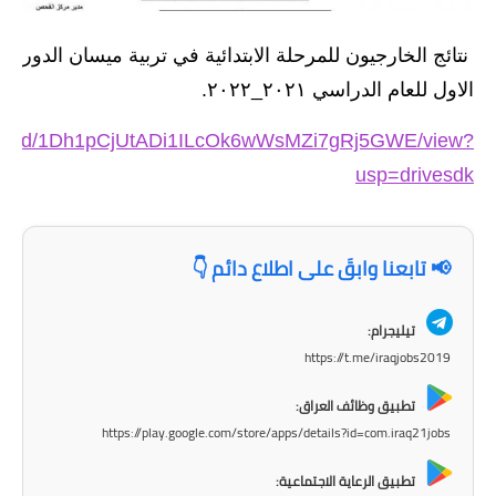
الاخبار الاقتصادية
نتائج الخارجيون للمرحلة الابتدائية في تربية ميسان الدور
الاخبار الرياضية
الاول للعام الدراسي ٢٠٢١_٢٠٢٢.
المدارس
om/file/d/1Dh1pCjUtADi1ILcOk6wWsMZi7gRj5GWE/view?
usp=drivesdk
اخبار وقرارات وزارة التربية
نتائج الامتحانات
📢 تابعنا وابقَ على اطلاع دائم 👇
المرحلة الابتدائية
تيليجرام:
المرحلة المتوسطة
https://t.me/iraqjobs2019
المرحلة الاعدادية
تطبيق وظائف العراق:
https://play.google.com/store/apps/details?id=com.iraq21jobs
اسئلة وزارية
تطبيق الرعاية الاجتماعية: