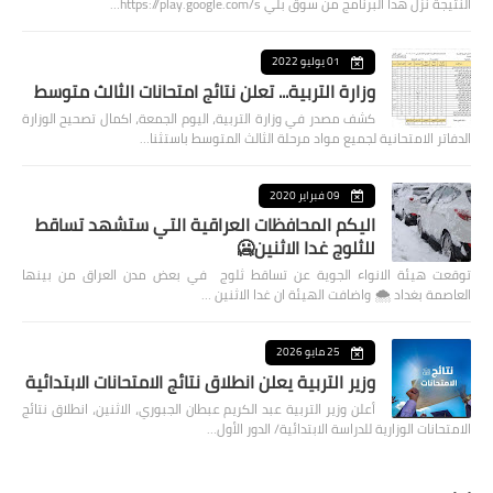
النتيجة نزل هذا البرنامج من سوق بلي https://play.google.com/s…
01 يوليو 2022
وزارة التربية... تعلن نتائج امتحانات الثالث متوسط
كشف مصدر في وزارة التربية، اليوم الجمعة، اكمال تصحيح الوزارة
الدفاتر الامتحانية لجميع مواد مرحلة الثالث المتوسط باستثنا…
09 فبراير 2020
اليكم المحافظات العراقية التي ستشهد تساقط
للثلوج غدا الاثنين🥶
توقعت هيئة الانواء الجوية عن تساقط ثلوج في بعض مدن العراق من بينها
العاصمة بغداد ⁦🌨️⁩ واضافت الهيئة ان غدا الاثنين …
25 مايو 2026
وزير التربية يعلن انطلاق نتائج الامتحانات الابتدائية
أعلن وزير التربية عبد الكريم عبطان الجبوري، الاثنين، انطلاق نتائج
الامتحانات الوزارية للدراسة الابتدائية/ الدور الأول…