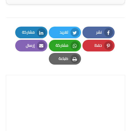
المرحلة الابتدائية
المرحلة المتوسطة
نشر
تغريد
مشاركة
المرحلة الاعدادية
LinkedIn
Twitter
Facebook
حفظ
مشاركة
إرسال
الجامعات
Email
Whatsapp
Pinterest
طباعة
اخبار وقرارات وزارة التعليم
Print
العالي
استمارة القبول المركزي
نتائج القبول المركزي
الطقس
العطل