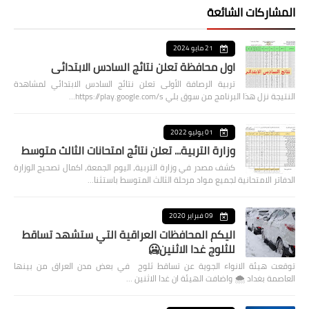
المشاركات الشائعة
21 مايو 2024
اول محافظة تعلن نتائج السادس الابتدائي
تربية الرصافة الأولى تعلن نتائج السادس الابتدائي لمشاهدة
النتيجة نزل هذا البرنامج من سوق بلي https://play.google.com/s…
01 يوليو 2022
وزارة التربية... تعلن نتائج امتحانات الثالث متوسط
كشف مصدر في وزارة التربية، اليوم الجمعة، اكمال تصحيح الوزارة
الدفاتر الامتحانية لجميع مواد مرحلة الثالث المتوسط باستثنا…
09 فبراير 2020
اليكم المحافظات العراقية التي ستشهد تساقط
للثلوج غدا الاثنين🥶
توقعت هيئة الانواء الجوية عن تساقط ثلوج في بعض مدن العراق من بينها
العاصمة بغداد ⁦🌨️⁩ واضافت الهيئة ان غدا الاثنين …