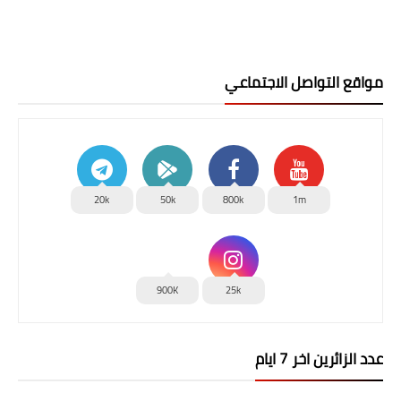
مواقع التواصل الاجتماعي
20k
50k
800k
1m
900K
25k
عدد الزائرين اخر 7 ايام