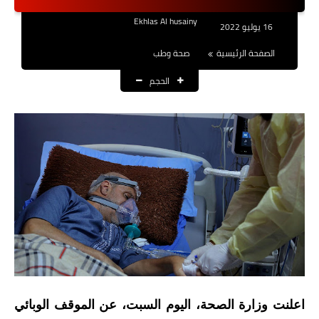
نتائج التعيينات
Ekhlas Al husainy
16 يوليو 2022
العقود والاجور اليومية
الصفحة الرئيسية
صحة وطب
الحجم
الرواتب والقروض
الرواتب
القروض والسلف
المنح المالية
قطع الاراضي
اخبار العراق
الاخبار السياسية
اعلنت وزارة الصحة، اليوم السبت، عن الموقف الوبائي
الاخبار الامنية