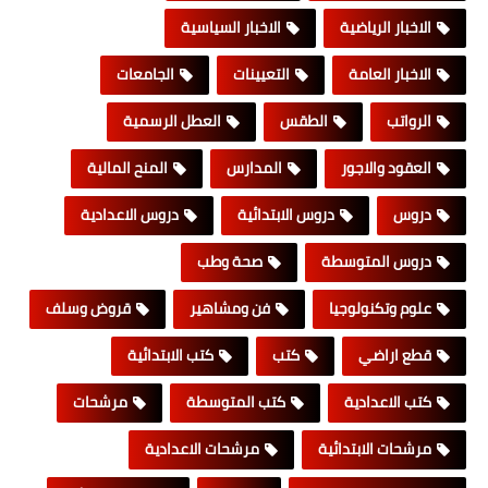
الاخبار الرياضية
الاخبار السياسية
الاخبار العامة
التعيينات
الجامعات
الرواتب
الطقس
العطل الرسمية
العقود والاجور
المدارس
المنح المالية
دروس
دروس الابتدائية
دروس الاعدادية
دروس المتوسطة
صحة وطب
علوم وتكنولوجيا
فن ومشاهير
قروض وسلف
قطع اراضي
كتب
كتب الابتدائية
كتب الاعدادية
كتب المتوسطة
مرشحات
مرشحات الابتدائية
مرشحات الاعدادية