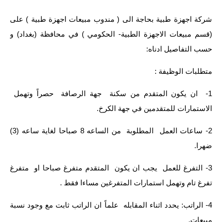
الاخبار الاقتصادية
شركة اجهزة طبية بحاجة الى ( مندوب مبيعات اجهزة طبية ) على
(قسم مبيعات الاجهزة الطبية- الحكومي ) في محافظة (بغداد) و
الاخبار الرياضية
حسب التفاصيل ادناه:
المدارس
متطلبات الوظيفة :
اخبار وقرارات وزارة التربية
1- ان يكون المتقدم من سكنة جهة الرصافة حصراً وتهمل
نتائج الامتحانات
الاستمارات للمتقدمين في جهة الكرخ.
المرحلة الابتدائية
2- ساعات العمل المطلوبة من الساعه 8 صباحا لغاية ساعه (3)
ضهرا.
المرحلة المتوسطة
3- التفرغ للعمل يجب ان يكون المتقدم متفرغ صباحا او متفرغ
المرحلة الاعدادية
تفرغ تام وتهمل استمارات المتفرغين مساءا فقط .
اسئلة وزارية
4- الراتب: يحدد اثناء المقابله علماً ان الراتب ثابت مع وجود نسبة
مبيعات.