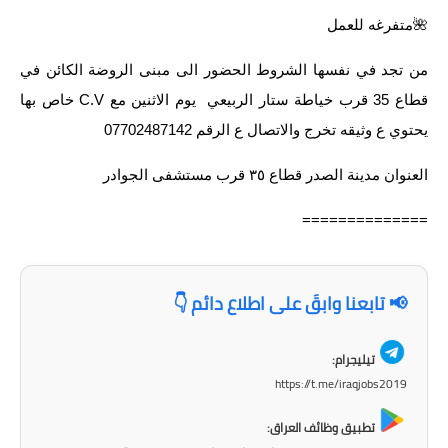
🌺متفرغه للعمل
من تجد في نفسها الشروط الحضور الى مبنى الروضة الكائن في
قطاع 35 قرب خياطة ستار الربيعي يوم الاثنين مع C.V خاص بها
يحتوي ع وثيقه تخرج والاتصال ع الرقم 07702487142
العنوان مدينة الصدر قطاع ٣٥ قرب مستشفى الجوادر
==============
📢 تابعنا وابقَ على اطلاع دائم 👇
تيليجرام:
https://t.me/iraqjobs2019
تطبيق وظائف العراق: