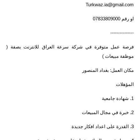
Turkwaz.ia@gmail.com
المرحلة الابتدائية
او رقم 07833809000
المرحلة المتوسطة
---------------
المرحلة الاعدادية
فرصة عمل متوفرة في شركة سرعة العراق للانترنت بصفة (
الجامعات
موظفة مبيعات )
اخبار وقرارات وزارة التعليم
مكان العمل: بغداد المنصور
العالي
المؤهلات
استمارة القبول المركزي
1. شهادة جامعية
نتائج القبول المركزي
2. خبرة في مجال المبيعات
الطقس
3. القدرة على اعداد افكار جديدة
العطل