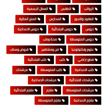
الرواتب
الطقس
العطل الرسمية
العقود والاجور
المدارس
المنح المالية
دروس
دروس الابتدائية
دروس الاعدادية
دروس المتوسطة
صحة وطب
علوم وتكنولوجيا
فن ومشاهير
قروض وسلف
قطع اراضي
كتب
كتب الابتدائية
كتب الاعدادية
كتب المتوسطة
مرشحات
مرشحات الابتدائية
مرشحات الاعدادية
مرشحات المتوسطة
ملازم
ملازم الابتدائية
ملازم الاعدادية
ملازم المتوسطة