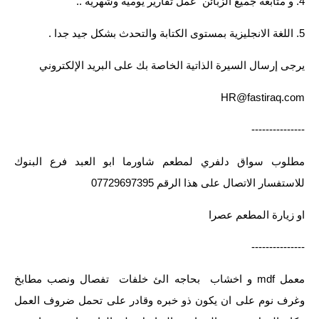
4. و متابعة جميع الزبائن عمل تقارير يومية وشهرية ..
صحة وطب
فن ومشاهير
5. اللغة الانجليزية بمستوى الكتابة والتحدث بشكل جيد جدا .
العامة
يرجى إرسال السيرة الذاتية الخاصة بك على البريد الإلكتروني
HR@fastiraq.com
---------------
مطلوب سواق دلفري لمطعم شاورما ابو العبد فرع البنوك
للاستفسار الاتصال على هذا الرقم 07729697395
او زيارة المطعم عصرا
---------------
معمل mdf و اخشاب بحاجه الئ خلفات تفصال ونصب مطابخ
وغرف نوم على ان يكون ذو خبره وقادر على تحمل ضروف العمل