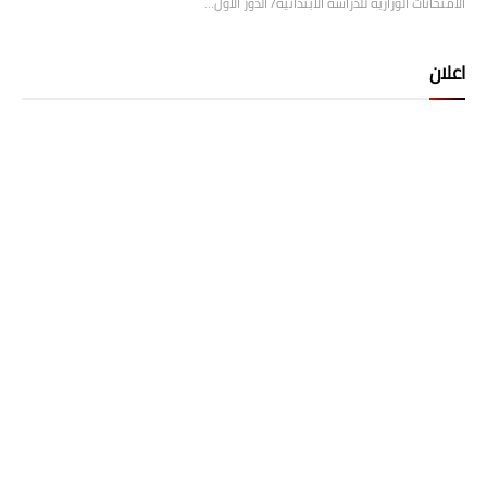
الامتحانات الوزارية للدراسة الابتدائية/ الدور الأول…
اعلان