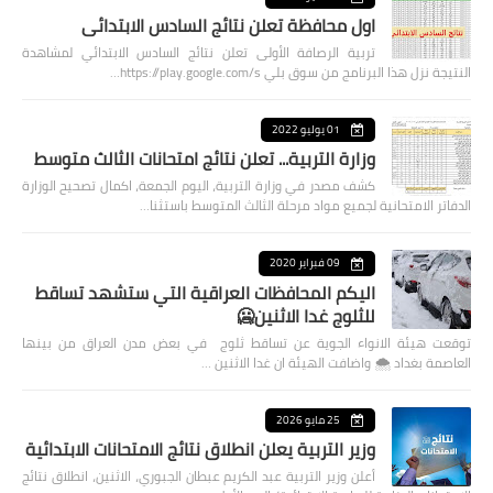
اول محافظة تعلن نتائج السادس الابتدائي
تربية الرصافة الأولى تعلن نتائج السادس الابتدائي لمشاهدة
النتيجة نزل هذا البرنامج من سوق بلي https://play.google.com/s…
01 يوليو 2022
وزارة التربية... تعلن نتائج امتحانات الثالث متوسط
كشف مصدر في وزارة التربية، اليوم الجمعة، اكمال تصحيح الوزارة
الدفاتر الامتحانية لجميع مواد مرحلة الثالث المتوسط باستثنا…
09 فبراير 2020
اليكم المحافظات العراقية التي ستشهد تساقط
للثلوج غدا الاثنين🥶
توقعت هيئة الانواء الجوية عن تساقط ثلوج في بعض مدن العراق من بينها
العاصمة بغداد ⁦🌨️⁩ واضافت الهيئة ان غدا الاثنين …
25 مايو 2026
وزير التربية يعلن انطلاق نتائج الامتحانات الابتدائية
أعلن وزير التربية عبد الكريم عبطان الجبوري، الاثنين، انطلاق نتائج