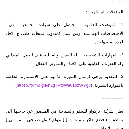
المرحلة الابتدائية
المؤهلات المطلوب :
المرحلة المتوسطة
1- المؤهلات العلمية : حاصل على شهادة جامعية في
المرحلة الاعدادية
الاختصاصات الهندسية اومن عمل كمندوب مبيعات طبي ع الاقل
مرشحات
لمدة سنة واحدة .
المرحلة الابتدائية
2- المهارات الشخصية : له القدرة والقابلية على العمل الميداني
وله القدرة و القابلية على الاقناع والتفاوض الفعال.
المرحلة المتوسطة
3- للتقديم يرجى ارسال السيرة الذاتية على الاستمارة الخاصة
المرحلة الاعدادية
بالموارد البشرية (
https://forms.gle/h1gTPtoWa61bzWYg8)
كتب مدرسية
---------------
المرحلة الابتدائية
تعلن شركة تركواز للسفر والسياحة في المنصور عن حاجتها الى
المرحلة المتوسطة
موظفين ( قطع تذاكر ، مبيعات ) ( بدوام كامل صباحي او مسائي )
حسب الاتفاق