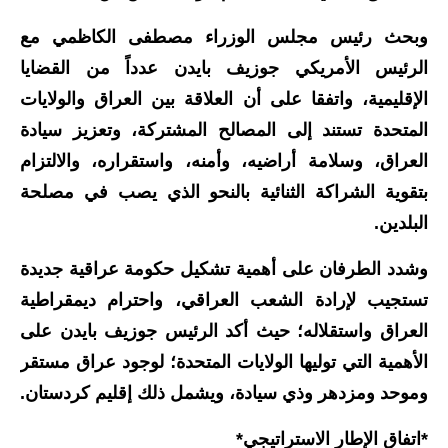
المرحلة الابتدائية
وبحث رئيس مجلس الوزراء مصطفى الكاظمي مع
المرحلة المتوسطة
الرئيس الأمريكي جوزيف بايدن عدداً من القضايا
المرحلة الاعدادية
الإقليمية، واتفقا على أن العلاقة بين العراق والولايات
المتحدة تستند إلى المصالح المشتركة، وتعزيز سيادة
مرشحات
العراق، وسلامة أراضيه، وأمنه، واستقراره، والالتزام
المرحلة الابتدائية
بتقوية الشراكة الثنائية بالنحو الذي يصب في مصلحة
البلدين.
المرحلة المتوسطة
وشدد الطرفان على أهمية تشكيل حكومة عراقية جديدة
المرحلة الاعدادية
تستجيب لإرادة الشعب العراقي، واحترام ديمقراطية
كتب مدرسية
العراق واستقلاله؛ حيث أكد الرئيس جوزيف بايدن على
الأهمية التي توليها الولايات المتحدة؛ لوجود عراق مستقر
المرحلة الابتدائية
وموحد ومزدهر وذي سيادة، ويشمل ذلك إقليم كردستان.
المرحلة المتوسطة
*اتفاق الإطار الاستراتيجي*