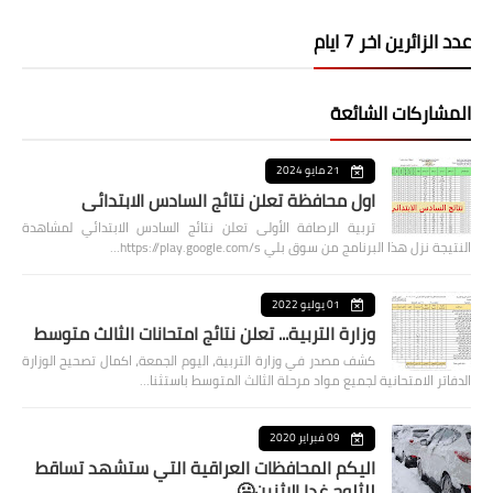
عدد الزائرين اخر 7 ايام
المشاركات الشائعة
21 مايو 2024
اول محافظة تعلن نتائج السادس الابتدائي
تربية الرصافة الأولى تعلن نتائج السادس الابتدائي لمشاهدة
النتيجة نزل هذا البرنامج من سوق بلي https://play.google.com/s…
01 يوليو 2022
وزارة التربية... تعلن نتائج امتحانات الثالث متوسط
كشف مصدر في وزارة التربية، اليوم الجمعة، اكمال تصحيح الوزارة
الدفاتر الامتحانية لجميع مواد مرحلة الثالث المتوسط باستثنا…
09 فبراير 2020
اليكم المحافظات العراقية التي ستشهد تساقط
للثلوج غدا الاثنين🥶