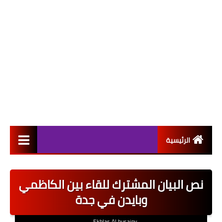
الرئيسية
التعيينات
نص البيان المشترك للقاء بين الكاظمي
اخبار القطاع العام
وبايدن في جدة
اخبار القطاع الخاص
Ekhlas Al husainy