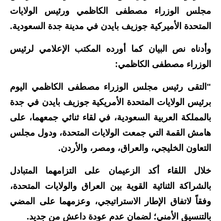
مجلس الوزراء مصطفى الكاظمي ورئيس الولايات
الاخبار الاقتصادية
المتحدة الأميركية جوزيف بايدن في مدينة جدة السعودية.
الاخبار الرياضية
وأدناه نص البيان كما أورده المكتب الإعلامي لرئيس
المدارس
الوزراء مصطفى الكاظمي:
اخبار وقرارات وزارة التربية
"التقى رئيس مجلس الوزراء مصطفى الكاظمي اليوم
برئيس الولايات المتحدة الأمريكية جوزيف بايدن في جدة
نتائج الامتحانات
بالمملكة العربية السعودية، في لقاء ثنائي جمعهما، على
المرحلة الابتدائية
هامش القمة التي جمعت الولايات المتحدة، ودول مجلس
التعاون الخليجي، والعراق، ومصر، والأردن.
المرحلة المتوسطة
خلال اللقاء أكد الزعيمان على التزامهما المتبادل
المرحلة الاعدادية
بالشراكة الثنائية القوية بين العراق والولايات المتحدة،
اسئلة وزارية
وفقاً لاتفاق الإطار الاستراتيجي، وعزمهما على المضي
بالتنسيق الأمني؛ لضمان عدم عودة داعش من جديد.