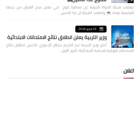
توقعت هيئة الانواء الجوية عن تساقط ثلوج في بعض مدن العراق من بينها
العاصمة بغداد ⁦🌨️⁩ واضافت الهيئة ان غدا الاثنين …
25 مايو 2026
وزير التربية يعلن انطلاق نتائج الامتحانات الابتدائية
أعلن وزير التربية عبد الكريم عبطان الجبوري، الاثنين، انطلاق نتائج
الامتحانات الوزارية للدراسة الابتدائية/ الدور الأول…
اعلان