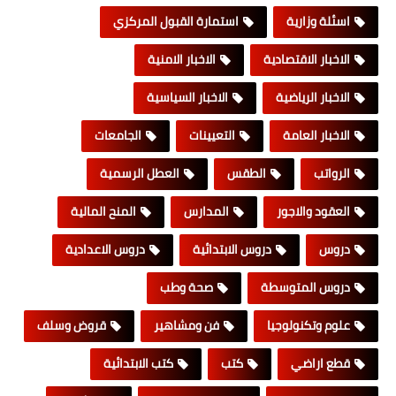
اسئلة وزارية
استمارة القبول المركزي
الاخبار الاقتصادية
الاخبار الامنية
الاخبار الرياضية
الاخبار السياسية
الاخبار العامة
التعيينات
الجامعات
الرواتب
الطقس
العطل الرسمية
العقود والاجور
المدارس
المنح المالية
دروس
دروس الابتدائية
دروس الاعدادية
دروس المتوسطة
صحة وطب
علوم وتكنولوجيا
فن ومشاهير
قروض وسلف
قطع اراضي
كتب
كتب الابتدائية