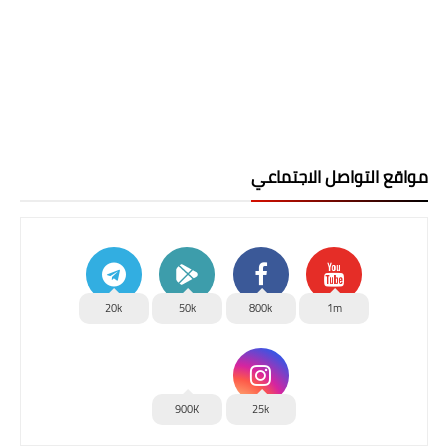
مواقع التواصل الاجتماعي
20k
50k
800k
1m
900K
25k