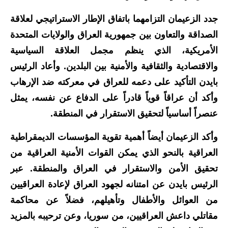
المرحلة الاعدادية
جدد الزعيمان التزامهما باتفاق الإطار الاستراتيجي لعلاقة
ملازم دراسية
الصداقة والتعاون بين جمهورية العراق والولايات المتحدة
الأمريكية، الذي ينظم مجمل العلاقة السياسية
المرحلة الابتدائية
والاقتصادية والثقافية والأمنية بين البلدين. وأعاد الرئيس
المرحلة المتوسطة
بايدن التأكيد على دعمه للعراق في معركته ضد الإرهاب
وأكد أن عراقاً قوياً قادراً على الدفاع عن نفسه، يمثل
المرحلة الاعدادية
عنصراً أساسياً لتحقيق الاستقرار في المنطقة.
دروس
وأكد الزعيمان أيضاً أهمية تقوية المؤسسات الديمقراطية
المرحلة الابتدائية
العراقية بالنحو الذي يمكن القوات الأمنية العراقية من
تحقيق الأمن والاستقرار في العراق والمنطقة. عبر
المرحلة المتوسطة
الرئيس بايدن عن امتنانه لجهود العراق لإعادة العراقيين
المرحلة الاعدادية
من العوائل والأطفال وتأهيلهم، فضلاً عن محاكمة
مقاتلي داعش العراقيين، من سوريا، وعن ترحيبه بالمزيد
مواضيع انشاء