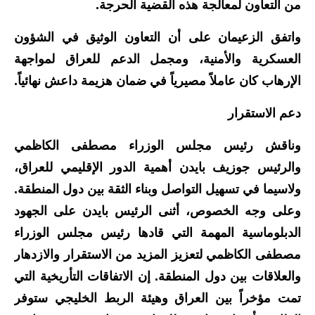
من التعاون لمعالجة هذه القضية الحرجة.
المرحلة الابتدائية
واتفق الزعيمان على أن التعاون الوثيق في الشؤون
المرحلة المتوسطة
العسكرية والأمنية، ومجمل الدعم للعراق لمواجهة
الإرهاب كان عاملاً مصيرياً في ضمان هزيمة داعش نهائياً.
المرحلة الاعدادية
دعم الاستقرار
الجامعات
وناقش رئيس مجلس الوزراء مصطفى الكاظمي
اخبار وقرارات وزارة التعليم
العالي
والرئيس جوزيف بايدن أهمية الدور الإقليمي للعراق،
ولاسيما في تسهيل التواصل وبناء الثقة بين دول المنطقة.
استمارة القبول المركزي
وعلى وجه الخصوص، أثنى الرئيس بايدن على الجهود
نتائج القبول المركزي
الدبلوماسية المهمة التي قادها رئيس مجلس الوزراء
مصطفى الكاظمي لتعزيز المزيد من الاستقرار والازدهار
الطقس
والعلاقات بين دول المنطقة. إن الاتفاقات التأريخية التي
العطل
تمت مؤخراً بين العراق وهيئة الربط الخليجي ستوفر