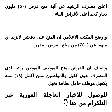
اعلن مصرف الرشيد عن آلية منح قرض (٥٠) مليون
الاخبار الاقتصادية
دينار كحد أعلى لأغراض البناء
الاخبار الرياضية
المدارس
واوضح المكتب الاعلامي ان المنح على دفعتين لايزيد اي
اخبار وقرارات وزارة التربية
منهما عن (٥٠٪) من مبلغ القرض المقرر
نتائج الامتحانات
المرحلة الابتدائية
واضاف ان القرض يمنح للموظف الموطن راتبه لدى
المصرف بدون كفيل والمواطنين ممن اكمل (١٨) سنة
المرحلة المتوسطة
بكفيل موظف حامل بطاقة نخيل
المرحلة الاعدادية
للوصول للاخبار العاجلة الفورية عبر
اسئلة وزارية
التلكرام من هنا 👇