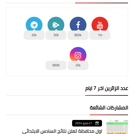
20k
50k
800k
1m
900K
25k
عدد الزائرين اخر 7 ايام
المشاركات الشائعة
21 مايو 2024
اول محافظة تعلن نتائج السادس الابتدائي