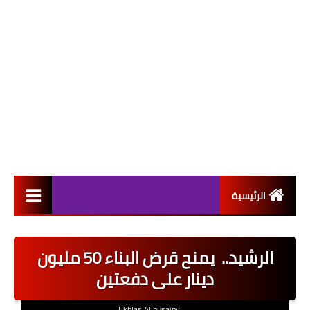
الرئيسية
التعيينات
الرشيد.. يمنح قرض البناء 50 مليون
اخبار القطاع العام
دينار على دفعتين
اخبار القطاع الخاص
Ekhlas Al husainy