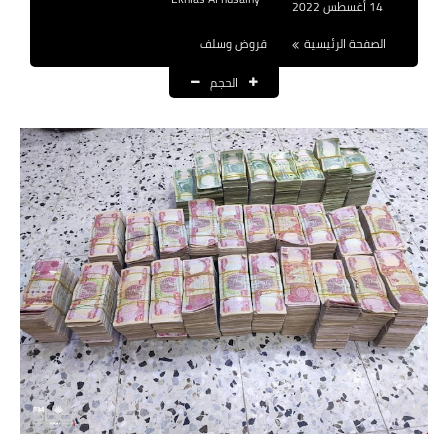
14 أغسطس 2022
نتائج التعيينات
الصفحة الرئيسية
قروض وسلف
العقود والاجور اليومية
الحجم
الرواتب والقروض
الرواتب
القروض والسلف
المنح المالية
قطع الاراضي
اخبار العراق
الاخبار السياسية
الاخبار الامنية