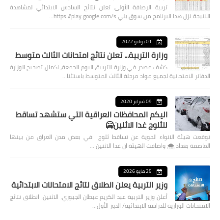
تربية الرصافة الأولى تعلن نتائج السادس الابتدائي لمشاهدة
النتيجة نزل هذا البرنامج من سوق بلي https://play.google.com/s…
01 يوليو 2022
وزارة التربية... تعلن نتائج امتحانات الثالث متوسط
كشف مصدر في وزارة التربية، اليوم الجمعة، اكمال تصحيح الوزارة
الدفاتر الامتحانية لجميع مواد مرحلة الثالث المتوسط باستثنا…
09 فبراير 2020
اليكم المحافظات العراقية التي ستشهد تساقط
للثلوج غدا الاثنين🥶
توقعت هيئة الانواء الجوية عن تساقط ثلوج في بعض مدن العراق من بينها
العاصمة بغداد ⁦🌨️⁩ واضافت الهيئة ان غدا الاثنين …
25 مايو 2026
وزير التربية يعلن انطلاق نتائج الامتحانات الابتدائية
أعلن وزير التربية عبد الكريم عبطان الجبوري، الاثنين، انطلاق نتائج
الامتحانات الوزارية للدراسة الابتدائية/ الدور الأول…