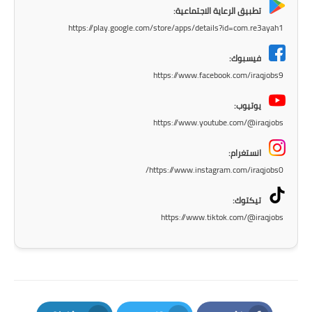
تطبيق الرعاية الاجتماعية:
المرحلة الابتدائية
https://play.google.com/store/apps/details?id=com.re3ayah1
المرحلة المتوسطة
فيسبوك:
https://www.facebook.com/iraqjobs9
المرحلة الاعدادية
يوتيوب:
الجامعات
https://www.youtube.com/@iraqjobs
اخبار وقرارات وزارة التعليم
انستغرام:
العالي
https://www.instagram.com/iraqjobs0/
استمارة القبول المركزي
تيكتوك:
https://www.tiktok.com/@iraqjobs
نتائج القبول المركزي
الطقس
العطل