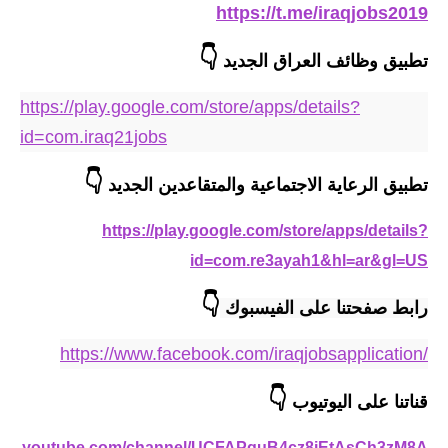
المرحلة الابتدائية
https://t.me/iraqjobs2019
المرحلة المتوسطة
👇
تطبيق وظائف العراق الجديد
المرحلة الاعدادية
https://play.google.com/store/apps/details?
id=com.iraq21jobs
مرشحات
👇
المرحلة الابتدائية
تطبيق الرعاية الاجتماعية والمتقاعدين الجديد
المرحلة المتوسطة
https://play.google.com/store/apps/details?
id=com.re3ayah1&hl=ar&gl=US
المرحلة الاعدادية
👇
رابط صفحتنا على الفيسبوك 
كتب مدرسية
https://www.facebook.com/iraqjobsapplication/
المرحلة الابتدائية
👇
قناتنا على اليوتيوب
المرحلة المتوسطة
/www.youtube.com/channel/UCFAPquB4cz8iEtAsCh3zM8A