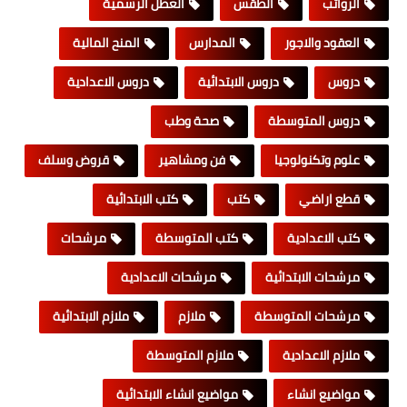
الرواتب
الطقس
العطل الرسمية
العقود والاجور
المدارس
المنح المالية
دروس
دروس الابتدائية
دروس الاعدادية
دروس المتوسطة
صحة وطب
علوم وتكنولوجيا
فن ومشاهير
قروض وسلف
قطع اراضي
كتب
كتب الابتدائية
كتب الاعدادية
كتب المتوسطة
مرشحات
مرشحات الابتدائية
مرشحات الاعدادية
مرشحات المتوسطة
ملازم
ملازم الابتدائية
ملازم الاعدادية
ملازم المتوسطة
مواضيع انشاء
مواضيع انشاء الابتدائية