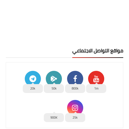
مواقع التواصل الاجتماعي
20k
50k
800k
1m
900K
25k