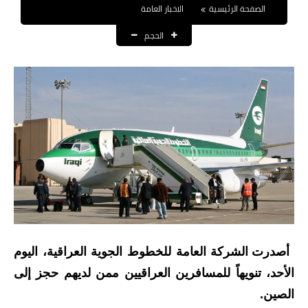
الصفحة الرئيسية
الاخبار العامة
نتائج التعيينات
الحجم
العقود والاجور اليومية
الرواتب والقروض
الرواتب
القروض والسلف
المنح المالية
قطع الاراضي
اخبار العراق
أصدرت الشركة العامة للخطوط الجوية العراقية، اليوم
الاخبار السياسية
الأحد، تنويهاً للمسافرين العراقيين ممن لديهم حجز إلى
الصين.
الاخبار الامنية