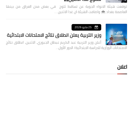
توقعت هيئة الانواء الجوية عن تساقط ثلوج في بعض مدن العراق من بينها
العاصمة بغداد ⁦🌨️⁩ واضافت الهيئة ان غدا الاثنين …
25 مايو 2026
وزير التربية يعلن انطلاق نتائج الامتحانات الابتدائية
أعلن وزير التربية عبد الكريم عبطان الجبوري، الاثنين، انطلاق نتائج
الامتحانات الوزارية للدراسة الابتدائية/ الدور الأول…
اعلان