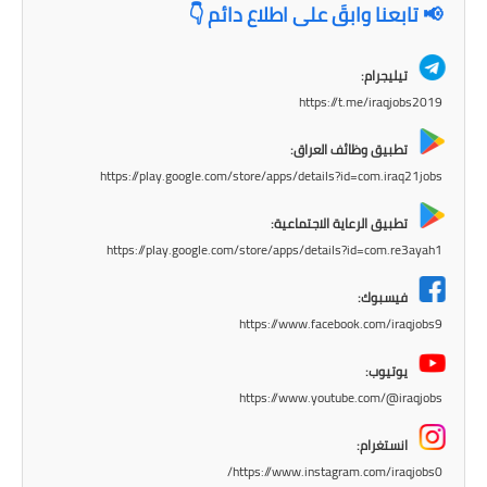
📢 تابعنا وابقَ على اطلاع دائم 👇
المرحلة الابتدائية
تيليجرام:
المرحلة المتوسطة
https://t.me/iraqjobs2019
المرحلة الاعدادية
تطبيق وظائف العراق:
https://play.google.com/store/apps/details?id=com.iraq21jobs
الجامعات
تطبيق الرعاية الاجتماعية:
اخبار وقرارات وزارة التعليم
https://play.google.com/store/apps/details?id=com.re3ayah1
العالي
فيسبوك:
استمارة القبول المركزي
https://www.facebook.com/iraqjobs9
نتائج القبول المركزي
يوتيوب:
https://www.youtube.com/@iraqjobs
الطقس
انستغرام:
العطل
https://www.instagram.com/iraqjobs0/