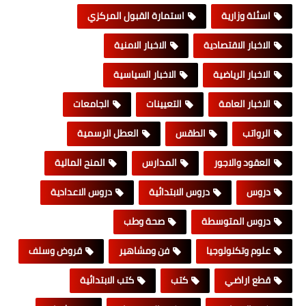
اسئلة وزارية
استمارة القبول المركزي
الاخبار الاقتصادية
الاخبار الامنية
الاخبار الرياضية
الاخبار السياسية
الاخبار العامة
التعيينات
الجامعات
الرواتب
الطقس
العطل الرسمية
العقود والاجور
المدارس
المنح المالية
دروس
دروس الابتدائية
دروس الاعدادية
دروس المتوسطة
صحة وطب
علوم وتكنولوجيا
فن ومشاهير
قروض وسلف
قطع اراضي
كتب
كتب الابتدائية