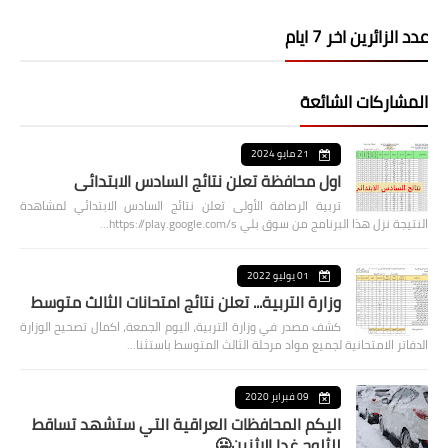
عدد الزائرين اخر 7 ايام
المشاركات الشائعة
21 مايو 2024
اول محافظة تعلن نتائج السادس الابتدائي
تربية الرصافة الأولى تعلن نتائج السادس الابتدائي لمشاهدة
النتيجة نزل هذا البرنامج من سوق بلي https://play.google.com/s…
01 يوليو 2022
وزارة التربية... تعلن نتائج امتحانات الثالث متوسط
كشف مصدر في وزارة التربية، اليوم الجمعة، اكمال تصحيح الوزارة
الدفاتر الامتحانية لجميع مواد مرحلة الثالث المتوسط باستثنا…
09 فبراير 2020
اليكم المحافظات العراقية التي ستشهد تساقط
للثلوج غدا الاثنين🥶