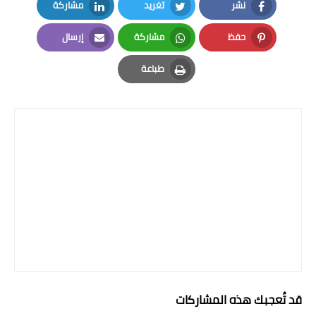
نشر
تغريد
مشاركة
المرحلة الابتدائية
LinkedIn
Twitter
Facebook
حفظ
مشاركة
إرسال
المرحلة المتوسطة
Email
Whatsapp
Pinterest
طباعة
المرحلة الاعدادية
Print
الجامعات
اخبار وقرارات وزارة التعليم
العالي
استمارة القبول المركزي
نتائج القبول المركزي
الطقس
العطل
قد تُعجبك هذه المشاركات