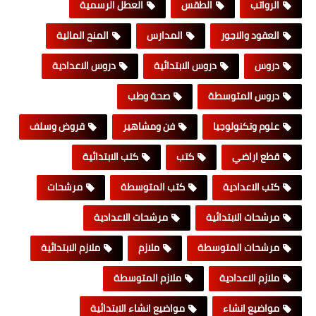
الرواتب
الطقس
العطل الرسمية
العقود والاجور
المدارس
المنح المالية
دروس
دروس الابتدائية
دروس الاعدادية
دروس المتوسطة
صحة وطب
علوم وتكنولوجيا
فن ومشاهير
قروض وسلف
قطع اراضي
كتب
كتب الابتدائية
كتب الاعدادية
كتب المتوسطة
مرشحات
مرشحات الابتدائية
مرشحات الاعدادية
مرشحات المتوسطة
ملازم
ملازم الابتدائية
ملازم الاعدادية
ملازم المتوسطة
مواضيع انشاء
مواضيع انشاء الابتدائية