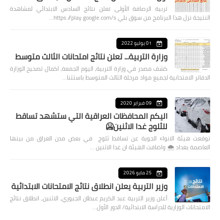
تربية الرصافة الأولى تعلن نتائج السادس الابتدائي لمشاهدة
النتيجة نزل هذا البرنامج من سوق بلي https://play.google.com/s…
01 يوليو 2022
وزارة التربية... تعلن نتائج امتحانات الثالث متوسط
كشف مصدر في وزارة التربية، اليوم الجمعة، اكمال تصحيح الوزارة
الدفاتر الامتحانية لجميع مواد مرحلة الثالث المتوسط باستثنا…
09 فبراير 2020
اليكم المحافظات العراقية التي ستشهد تساقط
للثلوج غدا الاثنين🥶
توقعت هيئة الانواء الجوية عن تساقط ثلوج في بعض مدن العراق من بينها
العاصمة بغداد ⁦🌨️⁩ واضافت الهيئة ان غدا الاثنين …
25 مايو 2026
وزير التربية يعلن انطلاق نتائج الامتحانات الابتدائية
أعلن وزير التربية عبد الكريم عبطان الجبوري، الاثنين، انطلاق نتائج
الامتحانات الوزارية للدراسة الابتدائية/ الدور الأول…