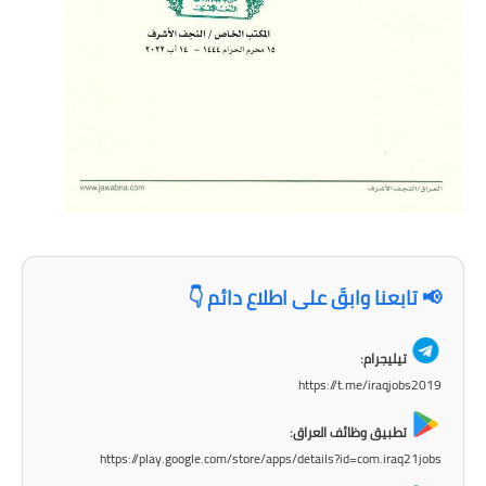
المرحلة الابتدائية
المرحلة المتوسطة
المرحلة الاعدادية
مرشحات
المرحلة الابتدائية
المرحلة المتوسطة
📢 تابعنا وابقَ على اطلاع دائم 👇
المرحلة الاعدادية
كتب مدرسية
تيليجرام:
https://t.me/iraqjobs2019
المرحلة الابتدائية
تطبيق وظائف العراق:
المرحلة المتوسطة
https://play.google.com/store/apps/details?id=com.iraq21jobs