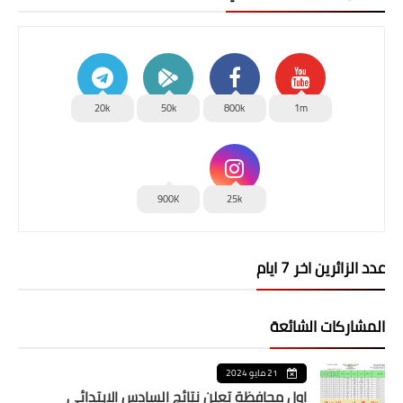
20k
50k
800k
1m
900K
25k
عدد الزائرين اخر 7 ايام
المشاركات الشائعة
21 مايو 2024
اول محافظة تعلن نتائج السادس الابتدائي