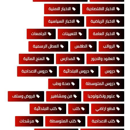
الاخبار الاقتصادية
الاخبار الامنية
الاخبار الرياضية
الاخبار السياسية
الاخبار العامة
التعيينات
الجامعات
الرواتب
الطقس
العطل الرسمية
العقود والاجور
المدارس
المنح المالية
دروس
دروس الابتدائية
دروس الاعدادية
دروس المتوسطة
صحة وطب
علوم وتكنولوجيا
فن ومشاهير
قروض وسلف
قطع اراضي
كتب
كتب الابتدائية
كتب الاعدادية
كتب المتوسطة
مرشحات