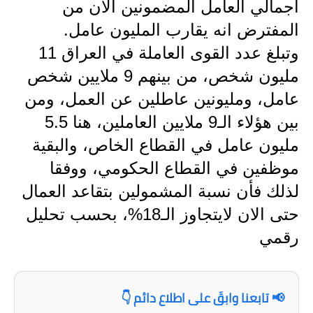
اجمالي العامل المضمونين الان من
المرحلة الابتدائية
المفترض انه يقارب المليون عامل.
المرحلة المتوسطة
وتبلغ عدد القوى العاملة في العراق 11
مليون شخص، من بينهم 9 ملايين شخص
المرحلة الاعدادية
عامل، ومليونين عاطلين عن العمل، ومن
الجامعات
بين هؤلاء الـ9 ملايين العاملين، هنا 5.5
مليون عامل في القطاع الخاص، والبقية
اخبار وقرارات وزارة التعليم
العالي
موظفين في القطاع الحكومي، ووفقا
لذلك فأن نسبة المشمولين بتقاعد العمال
استمارة القبول المركزي
حتى الان لايتجاوز الـ18%، بحسب تحليل
نتائج القبول المركزي
رقمي
الطقس
العطل
📢 تابعنا وابقَ على اطلاع دائم 👇