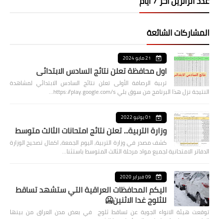
عدد الزائرين اخر 7 ايام
المشاركات الشائعة
21 مايو 2024
اول محافظة تعلن نتائج السادس الابتدائي
تربية الرصافة الأولى تعلن نتائج السادس الابتدائي لمشاهدة
النتيجة نزل هذا البرنامج من سوق بلي https://play.google.com/s…
01 يوليو 2022
وزارة التربية... تعلن نتائج امتحانات الثالث متوسط
كشف مصدر في وزارة التربية، اليوم الجمعة، اكمال تصحيح الوزارة
الدفاتر الامتحانية لجميع مواد مرحلة الثالث المتوسط باستثنا…
09 فبراير 2020
اليكم المحافظات العراقية التي ستشهد تساقط
للثلوج غدا الاثنين🥶
توقعت هيئة الانواء الجوية عن تساقط ثلوج في بعض مدن العراق من بينها