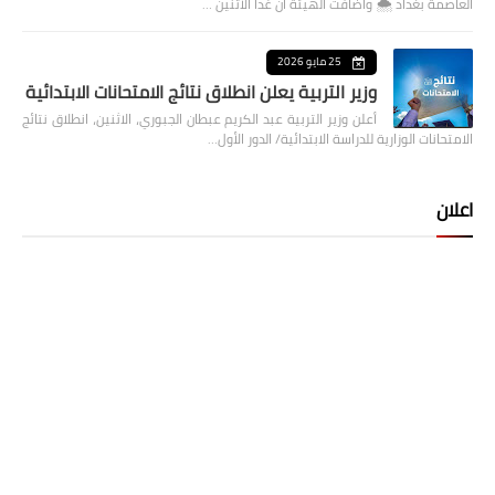
العاصمة بغداد ⁦🌨️⁩ واضافت الهيئة ان غدا الاثنين …
25 مايو 2026
وزير التربية يعلن انطلاق نتائج الامتحانات الابتدائية
أعلن وزير التربية عبد الكريم عبطان الجبوري، الاثنين، انطلاق نتائج
الامتحانات الوزارية للدراسة الابتدائية/ الدور الأول…
اعلان