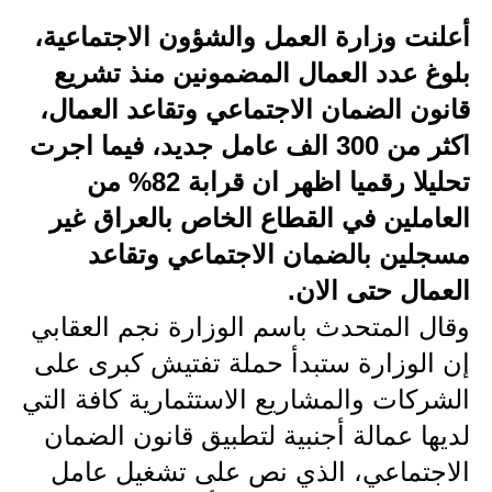
أعلنت وزارة العمل والشؤون الاجتماعية،
الاخبار الاقتصادية
بلوغ عدد العمال المضمونين منذ تشريع
الاخبار الرياضية
قانون الضمان الاجتماعي وتقاعد العمال،
المدارس
اكثر من 300 الف عامل جديد، فيما اجرت
تحليلا رقميا اظهر ان قرابة 82% من
اخبار وقرارات وزارة التربية
العاملين في القطاع الخاص بالعراق غير
نتائج الامتحانات
مسجلين بالضمان الاجتماعي وتقاعد
العمال حتى الان.
المرحلة الابتدائية
وقال المتحدث باسم الوزارة نجم العقابي
المرحلة المتوسطة
إن الوزارة ستبدأ حملة تفتيش كبرى على
المرحلة الاعدادية
الشركات والمشاريع الاستثمارية كافة التي
لديها عمالة أجنبية لتطبيق قانون الضمان
اسئلة وزارية
الاجتماعي، الذي نص على تشغيل عامل