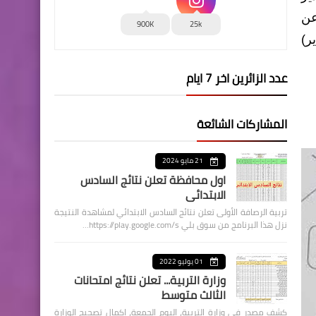
عن
900K
25k
ر)
عدد الزائرين اخر 7 ايام
المشاركات الشائعة
21 مايو 2024
اول محافظة تعلن نتائج السادس
الابتدائي
تربية الرصافة الأولى تعلن نتائج السادس الابتدائي لمشاهدة النتيجة
نزل هذا البرنامج من سوق بلي https://play.google.com/s…
01 يوليو 2022
وزارة التربية... تعلن نتائج امتحانات
الثالث متوسط
كشف مصدر في وزارة التربية، اليوم الجمعة، اكمال تصحيح الوزارة