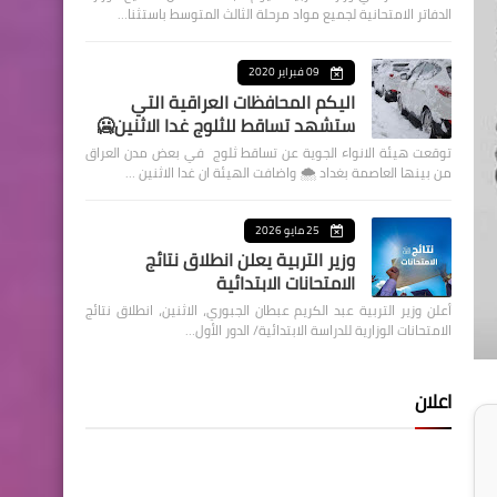
الدفاتر الامتحانية لجميع مواد مرحلة الثالث المتوسط باستثنا…
09 فبراير 2020
اليكم المحافظات العراقية التي
ستشهد تساقط للثلوج غدا الاثنين🥶
توقعت هيئة الانواء الجوية عن تساقط ثلوج في بعض مدن العراق
من بينها العاصمة بغداد ⁦🌨️⁩ واضافت الهيئة ان غدا الاثنين …
25 مايو 2026
وزير التربية يعلن انطلاق نتائج
الامتحانات الابتدائية
أعلن وزير التربية عبد الكريم عبطان الجبوري، الاثنين، انطلاق نتائج
الامتحانات الوزارية للدراسة الابتدائية/ الدور الأول…
اعلان