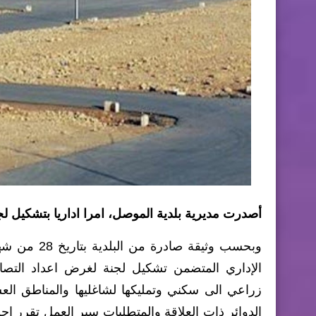
أصدرت مديرية بلدية الموصل، امرا اداريا بتشكيل ل
وبحسب وثيقة
الإداري المتضمن تشكيل لجنة لغرض اعداد التصام
زراعي الى سكني وتمليكها لشاغليها والمناطق العش
الدوائر ذات العلاقة والمتطلبات سير العمل تقرر إ