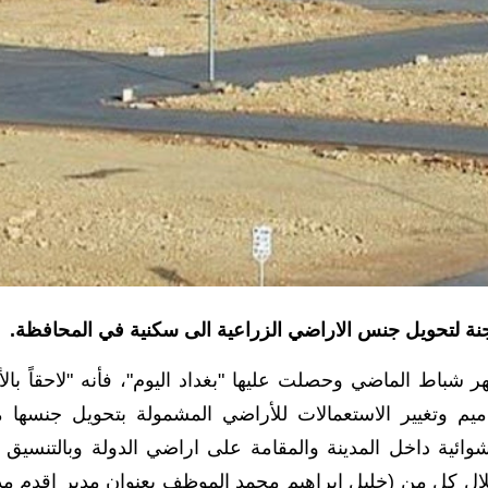
جنة لتحويل جنس الاراضي الزراعية الى سكنية في المحافظة.
 صادرة من البلدية بتاريخ 28 من شهر شباط الماضي وحصلت عليها "بغداد اليوم"، فأنه "لاحقاً با
يم وتغيير الاستعمالات للأراضي المشمولة بتحويل جنسها 
وائية داخل المدينة والمقامة على اراضي الدولة وبالتنسيق 
حلال كل من (خليل إبراهيم محمد الموظف بعنوان مدير اقدم مد