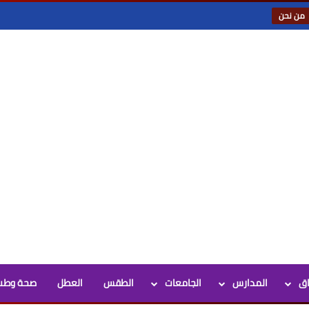
من نحن
اق
المدارس
الجامعات
الطقس
العطل
صحة وطب