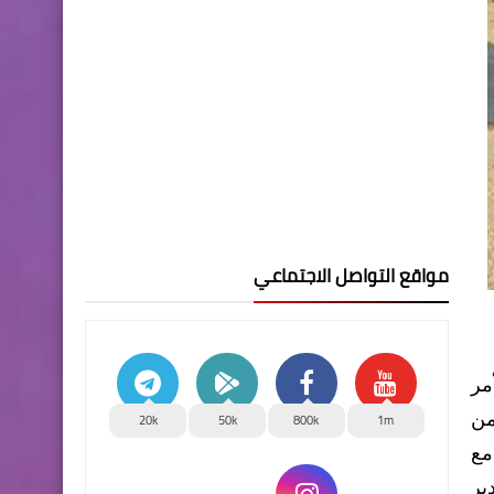
مواقع التواصل الاجتماعي
لأمر
من
20k
50k
800k
1m
مع
ير