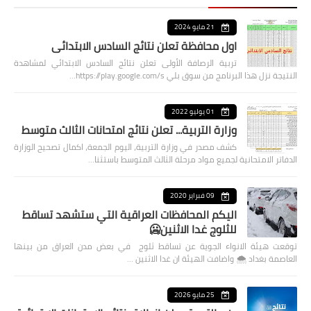
21 مايو 2024
اول محافظة تعلن نتائج السادس الابتدائي
تربية الرصافة الأولى تعلن نتائج السادس الابتدائي لمشاهدة
النتيجة نزل هذا البرنامج من سوق بلي https://play.google.com/s…
01 يوليو 2022
وزارة التربية... تعلن نتائج امتحانات الثالث متوسط
كشف مصدر في وزارة التربية، اليوم الجمعة، اكمال تصحيح الوزارة
الدفاتر الامتحانية لجميع مواد مرحلة الثالث المتوسط باستثنا…
09 فبراير 2020
اليكم المحافظات العراقية التي ستشهد تساقط
للثلوج غدا الاثنين🥶
توقعت هيئة الانواء الجوية عن تساقط ثلوج في بعض مدن العراق من بينها
العاصمة بغداد ⁦🌨️⁩ واضافت الهيئة ان غدا الاثنين …
25 مايو 2026