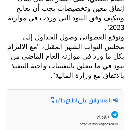
المرحلة الاعدادية
إنفاق معين وتخصيصات يجب أن تعالج
ملازم دراسية
وتتكيف وفق البنود التي وردت في موازنة
2023".
المرحلة الابتدائية
وتوقع العطواني وصول الجداول إلى
المرحلة المتوسطة
مجلس النواب الشهر المقبل، "مع الالتزام
بكل ما ورد في موازنة العام الماضي من
المرحلة الاعدادية
بنود في ما يتعلق بالتعيينات واجبة التنفيذ
دروس
بالاتفاق مع وزارة المالية".
المرحلة الابتدائية
المرحلة المتوسطة
📢 تابعنا وابقَ على اطلاع دائم 👇
المرحلة الاعدادية
تيليجرام:
https://t.me/iraqjobs2019
مواضيع انشاء