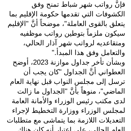
المرحلة الابتدائية
فإنَّ رواتب شهر شباط تمنح وفق
الكشوفات التي تقدمها حكومة الإقليم بما
المرحلة المتوسطة
يتعلق بالقوى العاملة"، موضحاً أنَّ "الإقليم
المرحلة الاعدادية
سيكون ملزماً بتوطين رواتب موظفيه
مرشحات
ومتقاعديه لرواتب شهر آذار الحالي،
والتعامل وفق هذا المبدأ."
المرحلة الابتدائية
وبشأن تأخر جداول موازنة 2023، أوضح
المرحلة المتوسطة
العطواني أنَّ الجداول "كان يجب أن
ترسل إلى مجلس النواب قبل نهاية العام
المرحلة الاعدادية
الماضي"، منوهاً بأنَّ "الجداول ما زالت
كتب مدرسية
لدى مكتب رئيس الوزراء والأمانة العامة
المرحلة الابتدائية
لمجلس الوزراء ووزارة التخطيط لإجراء
التعديلات اللازمة بما يتماشى مع متطلبات
المرحلة المتوسطة
العام الحالي، على اعتبار أنه كان هناك