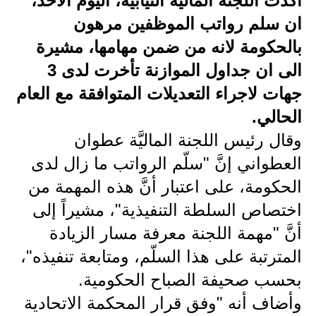
أكدت اللجنة المالية النيابية، اليوم الاحد،
ان سلم رواتب الموظفين مرهون
الاخبار الاقتصادية
بالحكومة لانه من ضمن مهامها، مشيرة
الاخبار الرياضية
الى ان جداول الموازنة تأخرت لدى 3
المدارس
جهات لاجراء التعديلات المتوافقة مع العام
الحالي.
اخبار وقرارات وزارة التربية
وقال رئيس اللجنة الماليَّة عطوان
نتائج الامتحانات
العطواني إنَّ "سلّم الرواتب ما زال لدى
الحكومة، على اعتبار أنَّ هذه المهمة من
المرحلة الابتدائية
اختصاص السلطة التنفيذية"، مشيراً إلى
المرحلة المتوسطة
أنَّ "مهمة اللجنة معرفة مسار الزيادة
المرحلة الاعدادية
المترتبة على هذا السلّم، ومتابعة تنفيذه"،
بحسب صحيفة الصباح الحكومية.
اسئلة وزارية
وأضاف أنه "وفق قرار المحكمة الاتحادية