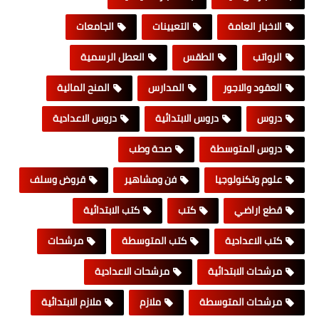
الاخبار العامة
التعيينات
الجامعات
الرواتب
الطقس
العطل الرسمية
العقود والاجور
المدارس
المنح المالية
دروس
دروس الابتدائية
دروس الاعدادية
دروس المتوسطة
صحة وطب
علوم وتكنولوجيا
فن ومشاهير
قروض وسلف
قطع اراضي
كتب
كتب الابتدائية
كتب الاعدادية
كتب المتوسطة
مرشحات
مرشحات الابتدائية
مرشحات الاعدادية
مرشحات المتوسطة
ملازم
ملازم الابتدائية