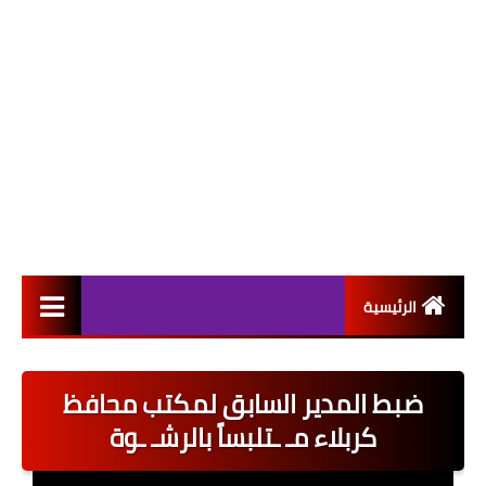
الرئيسية
التعيينات
ضبط المدير السابق لمكتب محافظ
اخبار القطاع العام
كربلاء مـ ـتلبساً بالرشـ ـوة
اخبار القطاع الخاص