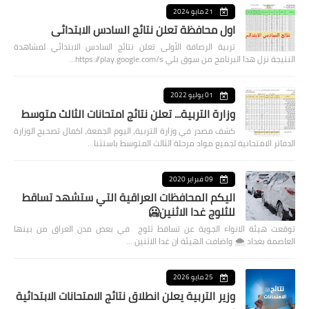
21 مايو 2024
اول محافظة تعلن نتائج السادس الابتدائي
تربية الرصافة الأولى تعلن نتائج السادس الابتدائي لمشاهدة
النتيجة نزل هذا البرنامج من سوق بلي https://play.google.com/s…
01 يوليو 2022
وزارة التربية... تعلن نتائج امتحانات الثالث متوسط
كشف مصدر في وزارة التربية، اليوم الجمعة، اكمال تصحيح الوزارة
الدفاتر الامتحانية لجميع مواد مرحلة الثالث المتوسط باستثنا…
09 فبراير 2020
اليكم المحافظات العراقية التي ستشهد تساقط
للثلوج غدا الاثنين🥶
توقعت هيئة الانواء الجوية عن تساقط ثلوج في بعض مدن العراق من بينها
العاصمة بغداد ⁦🌨️⁩ واضافت الهيئة ان غدا الاثنين …
25 مايو 2026
وزير التربية يعلن انطلاق نتائج الامتحانات الابتدائية