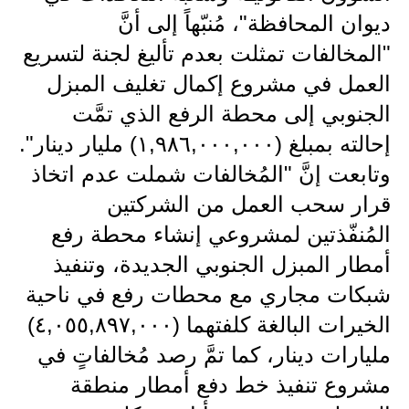
المرحلة الاعدادية
ديوان المحافظة"، مُنبّهاً إلى أنَّ
"المخالفات تمثلت بعدم تأليغ لجنة لتسريع
ملازم دراسية
العمل في مشروع إكمال تغليف المبزل
المرحلة الابتدائية
الجنوبي إلى محطة الرفع الذي تمَّت
المرحلة المتوسطة
إحالته بمبلغ (١,٩٨٦,٠٠٠,٠٠٠) مليار دينار".
وتابعت إنَّ "المُخالفات شملت عدم اتخاذ
المرحلة الاعدادية
قرار سحب العمل من الشركتين
دروس
المُنفّذتين لمشروعي إنشاء محطة رفع
أمطار المبزل الجنوبي الجديدة، وتنفيذ
المرحلة الابتدائية
شبكات مجاري مع محطات رفع في ناحية
المرحلة المتوسطة
الخيرات البالغة كلفتهما (٤,٠٥٥,٨٩٧,٠٠٠)
المرحلة الاعدادية
مليارات دينار، كما تمَّ رصد مُخالفاتٍ في
مشروع تنفيذ خط دفع أمطار منطقة
مواضيع انشاء