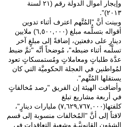
المرحلة الابتدائية
وإيجار أموال الدولة رقم (٢١ لسنة
٢٠١٣)".
المرحلة المتوسطة
وبينت أنَّ "المُتَّهم اعترف أثناء تدوين
المرحلة الاعدادية
أقواله بتسلُّمه مبلغ (٦,٥٠٠,٠٠٠) ملايين
مرشحات
دينارٍ على دفعتين، إضافةً إلى مبلغٍ آخر
تسلَّمه أثناء ضبطه"، مُوضحاً أنَّه "تمَّ ضبط
المرحلة الابتدائية
عدَّة طلباتٍ ومعاملاتٍ ومُستمسكاتٍ تعود
المرحلة المتوسطة
لمُواطنين في العجلة الحكوميَّة التي كان
يستقلها المُتَّهم".
المرحلة الاعدادية
وأضافت الهيئة إن الفريق "رصد مُخالفاتٍ
كتب مدرسية
في أربعة مشاريع تبلغ
المرحلة الابتدائية
كلفتها(٧,٦٢٩,٧٦٧,٠٠٠) مليارات دينارٍ"،
لافتاً إلى أنَّ "المُخالفات منسوبة إلى قسم
المرحلة المتوسطة
الشؤون القانونيَّـة وشعبة التعاقدات في