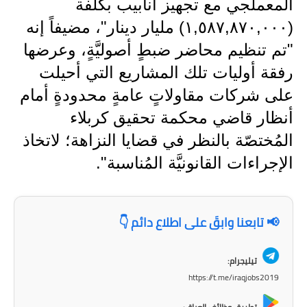
المعملجي مع تجهيز أنابيب بكلفة
المرحلة الابتدائية
(١,٥٨٧,٨٧٠,٠٠٠) مليار دينار"، مضيفاً إنه
"تم تنظيم محاضر ضبطٍ أصوليَّةٍ، وعرضها
المرحلة المتوسطة
رفقة أوليات تلك المشاريع التي أحيلت
المرحلة الاعدادية
على شركات مقاولاتٍ عامةٍ محدودةٍ أمام
الجامعات
أنظار قاضي محكمة تحقيق كربلاء
المُختصّة بالنظر في قضايا النزاهة؛ لاتخاذ
اخبار وقرارات وزارة التعليم
العالي
الإجراءات القانونيَّة المُناسبة".
استمارة القبول المركزي
📢 تابعنا وابقَ على اطلاع دائم 👇
نتائج القبول المركزي
الطقس
تيليجرام:
https://t.me/iraqjobs2019
العطل