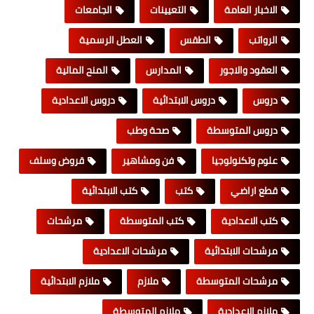
الاخبار العامة
التعيينات
الجامعات
الرواتب
الطقس
العطل الرسمية
العقود والاجور
المدارس
المنح المالية
دروس
دروس الابتدائية
دروس الاعدادية
دروس المتوسطة
صحة وطب
علوم وتكنولوجيا
فن ومشاهير
قروض وسلف
قطع اراضي
كتب
كتب الابتدائية
كتب الاعدادية
كتب المتوسطة
مرشحات
مرشحات الابتدائية
مرشحات الاعدادية
مرشحات المتوسطة
ملازم
ملازم الابتدائية
ملازم الاعدادية
ملازم المتوسطة