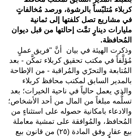
كربلاء مُتلبّساً بالرشوة، ورصد مُخالفاتٍ
الاخبار الاقتصادية
في مشاريع تصل كلفتها إلى ثمانية
الاخبار الرياضية
مليارات دينارٍ تمَّت إحالتها من قبل ديوان
المدارس
المُحافظة.
وذكرت الهيئة في بيان أنَّ "فريق عملٍ
اخبار وقرارات وزارة التربية
مُؤلَّفاً في مكتب تحقيق كربلاء تمكَّن - بعد
نتائج الامتحانات
المُتابعة والتحرّي والمُراقبة - من الإطاحة
بالمدير السابق لمكتب محافظ كربلاء
المرحلة الابتدائية
والذي يعمل حالياً في ناحية الخيرات؛ بعد
المرحلة المتوسطة
تسلُّمه مبلغاً من المال من أحد الأشخاص؛
المرحلة الاعدادية
والادعاء بامكانية حصوله على استثناءٍ من
المُحافظ، والمُوافقة على تمشية معاملة
اسئلة وزارية
بيع عقارٍ وفق المادة (٢٥) من قانون بيع