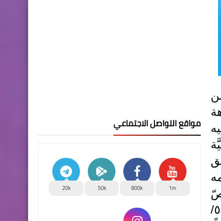
ن
هة
مواقع التواصل الاجتماعي
يه
َة
ق
مه
20k
50k
800k
1m
ّ
بنظر قضايا الأمن الوطني، وقراره بتوقيفه على ذمَّتها من تاريخ التسليم إلى (٢٨/ ٥/