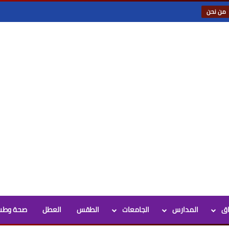
من نحن
اق
المدارس
الجامعات
الطقس
العطل
صحة وطب