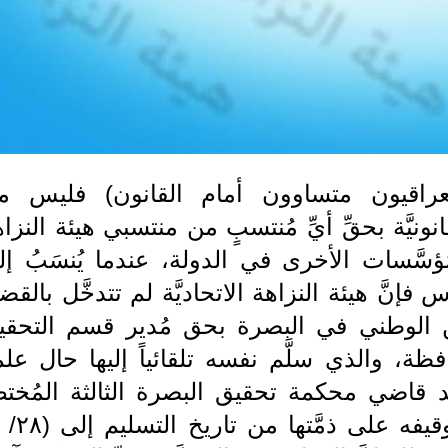
(العراقيون متساوون أمام القانون) فليس م
ونيَّة بحقِّ أيِّ مُنتسبٍ من منتسبي هيئة النزا
ُؤسَّسات الأخرى في الدولة، عندما يُنسَبُ إل
فإنَّ هيئة النزاهة الاتحاديَّة لم تتدخَّل بالقضيّ
الأمن الوطني في البصرة بحق مُدير قسم التحقي
افظة، والذي سلَّم نفسه تلقائياً إليها حال عل
د قاضي محكمة تحقيق البصرة الثالثة المُختص