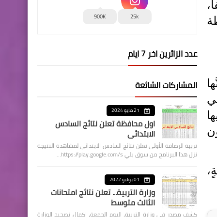
ً،
900K
25k
طة
عدد الزائرين اخر 7 ايام
ها
المشاركات الشائعة
تي
21 مايو 2024
ها
اول محافظة تعلن نتائج السادس
ن
الابتدائي
تربية الرصافة الأولى تعلن نتائج السادس الابتدائي لمشاهدة النتيجة
نزل هذا البرنامج من سوق بلي https://play.google.com/s…
ٍ،
01 يوليو 2022
وزارة التربية... تعلن نتائج امتحانات
الثالث متوسط
كشف مصدر في وزارة التربية، اليوم الجمعة، اكمال تصحيح الوزارة