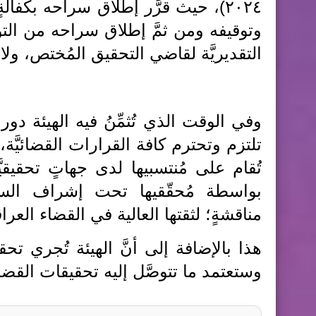
٢٠٢٤)، حيث قرَّر إطلاق سراحه بكفالةٍ
وتوقيفه ومن ثمَّ إطلاق سراحه من التو
التقديريَّة لقاضي التحقيق المُختص، ولا 
وفي الوقت الذي تُثمِّنُ فيه الهيئة دو
تلتزم وتحترم كافة القرارات القضائيَّة،
تُقام على مُنتسبيها لدى جهاتٍ تحقيقيَّ
بواسطة مُحقّقيها تحت إشراف السادة
مناقشةٍ؛ لثقتها العالية في القضاء العرا
هذا بالإضافة إلى أنَّ الهيئة تُجري تحق
وستعتمد ما تتوصَّل إليه تحقيقات القضا