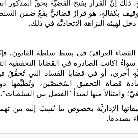
، ذلك إنَّ القرار بفتح القضيَّة بحقِّ المذكور آنفا
قيف بكفالةٍ، هو قرارٌ قضائيٌّ يقعُ ضمن السل
دخل لهيئة النزاهة الاتحاديَّة في ذلك.
ر القضاء العراقيّ في بسط سلطة القانون، فإنَّ
 سواءٌ اكانت الصادرة في القضايا التحقيقية ال
ةٍ أخرى، أو في قضايا الفساد التي تُحقِّقُ في
 قضاة التحقيق المُختصّين، وتُطبِّقها دو
قيّ؛ وامتثالاً منها لمبدأ "الفصل بين السلطات".
يقاتها الإداريَّة بخصوص ما نُسِبَ إليه من تهمة
ء بصددها.