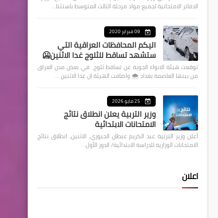
الدفاتر الامتحانية لجميع مواد مرحلة الثالث المتوسط باستثنا…
09 فبراير 2020
اليكم المحافظات العراقية التي
ستشهد تساقط للثلوج غدا الاثنين🥶
توقعت هيئة الانواء الجوية عن تساقط ثلوج في بعض مدن العراق
من بينها العاصمة بغداد ⁦🌨️⁩ واضافت الهيئة ان غدا الاثنين …
25 مايو 2026
وزير التربية يعلن انطلاق نتائج
الامتحانات الابتدائية
أعلن وزير التربية عبد الكريم عبطان الجبوري، الاثنين، انطلاق نتائج
الامتحانات الوزارية للدراسة الابتدائية/ الدور الأول…
اعلان