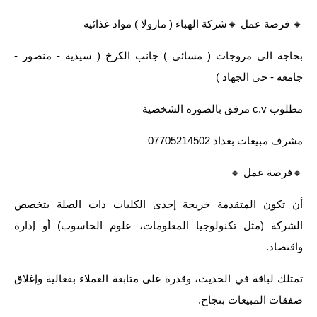
🔸️ فرصة عمل 🔸️شركة الهباء ( مازولا ) مواد غذائيه
بحاجة الى مروجات ( مسائي ) جانب الكرخ ( سيديه - منصور -
جامعه - حي الجهاد )
مطلوب c.v مرفق بالصوره الشخصية
مشرف مبيعات بغداد 07705214502
🔸️فرصة عمل 🔸️
أن تكون المتقدمة خريجة إحدى الكليات ذات الصلة بتخصص
الشركة (مثل تكنولوجيا المعلومات، علوم الحاسوب) أو إدارة
واقتصاد.
تمتلك لباقة في الحديث، وقدرة على متابعة العملاء بفعالية وإغلاق
صفقات المبيعات بنجاح.