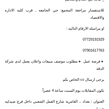
للاستفسار مراجعة المجمع: حي الجامعه , قرب كليه الاداره
والاقتصاد
او مراسله الارقام التاليه :
07729191929
07901617763
🔸️فرصة عمل 🔸️مطلوب موضف مبيعات واعلان يعمل لدى شركة
الدقة
يرجى ارسال cv الخاص بكم
تكون المقابلات يوم السبت ساعة 4 عصراً
العنوان : بغداد .. العامرية شارع العمل الشعبي داخل فرع صيدليه
جونيا