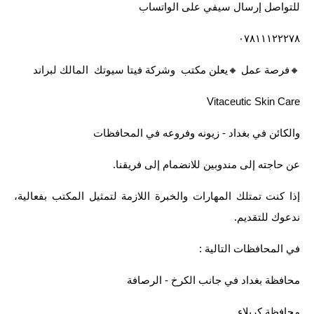
صحة وطب
للتواصل إرسال سيفي على الواتساب
فن ومشاهير
٠٧٨١١١٢٢٢٧٨
العامة
🔸️فرصة عمل 🔸️يعلن مكتب وشركة فيتا سيوتك المالك لبراند
Vitaceutic Skin Care
والكائن في بغداد - زيونه وفروعه في المحافظات
عن حاجته إلى مندوبين للانضمام إلى فريقنا.
إذا كنت تمتلك المهارات والخبرة اللازمة لتمثيل المكتب بفعالية،
ندعوك للتقديم.
في المحافظات التالية :
محافظة بغداد في جانب الكرخ - الرصافة
محافظة كربلاء