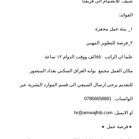
شيف للانضمام الى فريقنا
الفوائد:
١_ بيئة عمل محفزة
٢_فرصة للتطوير المهني
علما ان الراتب ٨٥٠الف ووقت الدوام ١٢ ساعة
مكان العمل مجمع بوابه العراق السكني بغداد المنصور
للتقديم يرجى ارسال السيفي الى قسم الموارد البشرية عبر
الواتساب. 07866658881
او الايميل.
hr@amwajfnb.com
🔸️فرصة عمل 🔸️