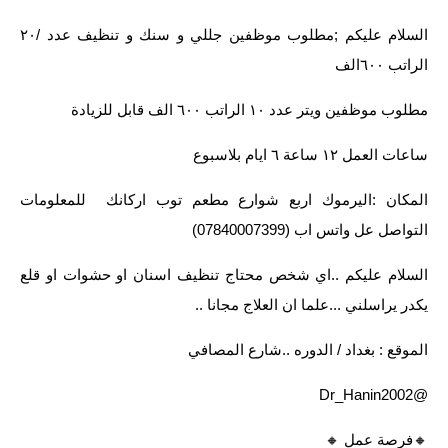
‏السلام عليكم ;مطلوب موظفين جللي و سنك و تنظيف عدد /٢٠
الراتب ٦٠٠الف
مطلوب موظفين ويتر عدد ١٠ الراتب ٦٠٠ الف قابل للزيادة
ساعات العمل ١٢ ساعة ٦ ايام بلاسبوع
المكان :اليرموك اربع شوارع مطعم توب اركانك للمعلومات
التواصل عل واتس اب (07840007399)
السلام عليكم ..اي شخص محتاج تنظيف اسنان او حشوات او قلع
يكدر يراسلني ...علما ان العلاج مجانا ..
الموقع : بغداد / الدوره ..شارع المصافي
@Dr_Hanin2002
🔸️فرصة عمل 🔸️