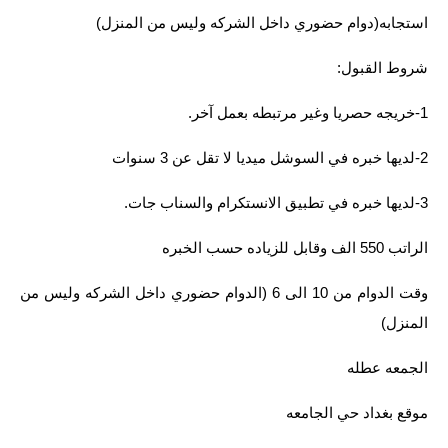
المرحلة الابتدائية
استجابه(دوام حضوري داخل الشركه وليس من المنزل)
شروط القبول:
المرحلة المتوسطة
1-خريجه حصريا وغير مرتبطه بعمل آخر.
المرحلة الاعدادية
2-لديها خبره في السوشل ميديا لا تقل عن 3 سنوات
الجامعات
3-لديها خبره في تطبيق الانستكرام والسناب جات.
اخبار وقرارات وزارة التعليم
العالي
الراتب 550 الف وقابل للزياده حسب الخبره
استمارة القبول المركزي
وقت الدوام من 10 الى 6 (الدوام حضوري داخل الشركه وليس من
نتائج القبول المركزي
المنزل)
الطقس
الجمعه عطله
العطل
موقع بغداد حي الجامعه