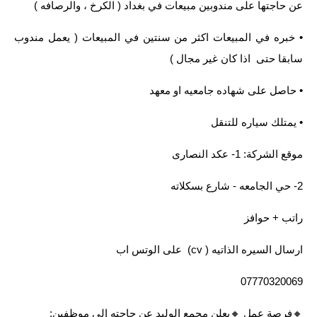
عن حاجتها على مندوبين مبيعات في بغداد ( الكرخ ، والرصافه )
• خبره في المبيعات اكثر من سنتين في المبيعات ( يعمل مندوب
سابقا حتى اذا كان غير مجال )
• حاصل على شهاده جامعيه او معهد
• يمتلك سياره للتنقل
موقع الشركة: 1- عكد النصارى
2- حي الجامعه - شارع بسكلاته
راتب + حوافز
ارسال السيره الذاتيه ( cv) على الوتس اب
07770320069
🔸️فرصة عمل 🔸️يعلن مجمع الوليد عن حاجته الى موظفين: