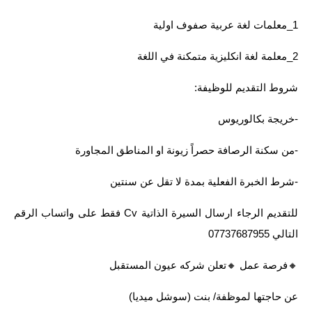
المرحلة الاعدادية
1_معلمات لغة عربية صفوف اولية
ملازم دراسية
2_معلمة لغة انكليزية متمكنة في اللغة
المرحلة الابتدائية
شروط التقديم للوظيفة:
المرحلة المتوسطة
-خريجة بكالوريوس
المرحلة الاعدادية
-من سكنة الرصافة حصراً زيونة او المناطق المجاورة
دروس
-شرط الخبرة الفعلية بمدة لا تقل عن سنتين
المرحلة الابتدائية
للتقديم الرجاء ارسال السيرة الذاتية Cv فقط على واتساب الرقم
المرحلة المتوسطة
التالي 07737687955
المرحلة الاعدادية
🔸️فرصة عمل 🔸️تعلن شركه عيون المستقبل
مواضيع انشاء
عن حاجتها لموظفة/ بنت (سوشل ميديا)