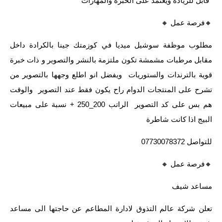
*قابل للزيادة ويعتمد على الخبرة والمهارات
🔸️فرصة عمل 🔸️
مطلوب موظفة سوشيل ميديا في كوزمتك جينا بالكرادة داخل
مقابل مرطبات مشمشة تكون ملتزمة بالنشر والتصوير و ذات خبرة
قوية بالترندات والستوريات ويفضل انو اطلع وجهها بالتصوير من
تشرح على المنتجات الدوام راح يكون فقط عند التصوير والوقت
هم بس على كد التصوير الراتب 200_250 + نسبة على مبيعات
البيج اذا كانت شاطرة
للتواصل 07730078372
🔸️فرصة عمل 🔸️
مساعد شيف
تعلن شركة عالم التذوق لادارة المطاعم عن حاجتها الى مساعد