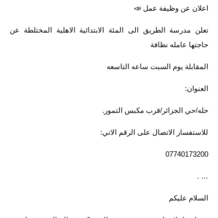
اعلان عن وظيفة عمل 📣
الاخبار الاقتصادية
تعلن مدرسة الطريق الى المئة الابتدائية الاهلية المختلطة عن
الاخبار الرياضية
حاجتها عامله نظافة
المدارس
المقابلة يوم السبت ساعه التاسعه
اخبار وقرارات وزارة التربية
العنوان:
نتائج الامتحانات
حله/حي الجزائر/قرب مكبس التمور.
المرحلة الابتدائية
للاستفسار الاتصال على الرقم الاتي:
المرحلة المتوسطة
07740173200
المرحلة الاعدادية
… .
اسئلة وزارية
السلام عليكم