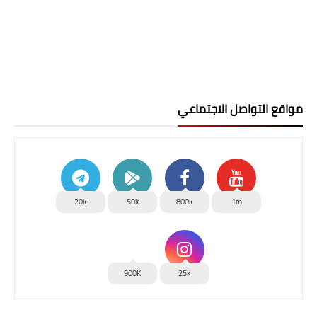
مواقع التواصل الاجتماعي
20k
50k
800k
1m
900K
25k