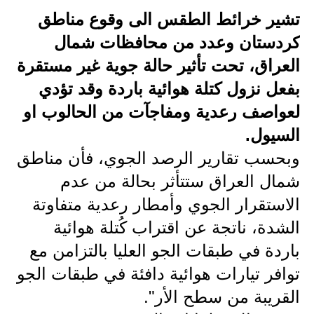
تشير خرائط الطقس الى وقوع مناطق
الاخبار الاقتصادية
كردستان وعدد من محافظات شمال
الاخبار الرياضية
العراق، تحت تأثير حالة جوية غير مستقرة
بفعل نزول كتلة هوائية باردة وقد تؤدي
المدارس
لعواصف رعدية ومفاجآت من الحالوب او
اخبار وقرارات وزارة التربية
السيول.
نتائج الامتحانات
وبحسب تقارير الرصد الجوي، فأن مناطق
شمال العراق ستتأثر بحالة من عدم
المرحلة الابتدائية
الاستقرار الجوي وأمطار رعدية متفاوتة
المرحلة المتوسطة
الشدة، ناتجة عن اقتراب كُتلة هوائية
باردة في طبقات الجو العليا بالتزامن مع
المرحلة الاعدادية
توافر تيارات هوائية دافئة في طبقات الجو
اسئلة وزارية
القريبة من سطح الأر".