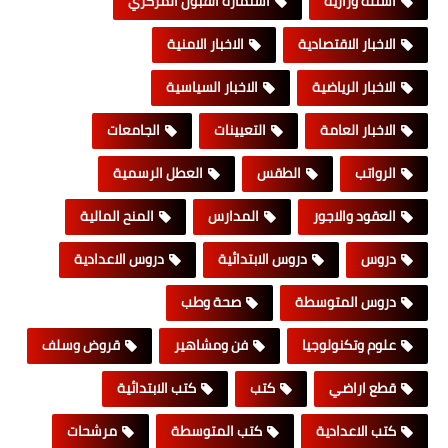
اسئلة وزارية
استمارة القبول المركزي
الاخبار الاقتصادية
الاخبار الامنية
الاخبار الرياضية
الاخبار السياسية
الاخبار العامة
التعيينات
الجامعات
الرواتب
الطقس
العطل الرسمية
العقود والاجور
المدارس
المنح المالية
دروس
دروس الابتدائية
دروس الاعدادية
دروس المتوسطة
صحة وطب
علوم وتكنولوجيا
فن ومشاهير
قروض وسلف
قطع اراضي
كتب
كتب الابتدائية
كتب الاعدادية
كتب المتوسطة
مرشحات