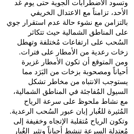
المرحلة الابتدائية
وتسود الاضطرابات الجوية حتى يوم غد
الأحد، تزامناً مع الاعتدال الخريفي
المرحلة المتوسطة
بالتزامن مع نشوء حالة عدم استقرار جوي
المرحلة الاعدادية
على المناطق الشمالية حيث تتكاثر
السُحب على ارتفاعات مُختلفة وتهطل
مرشحات
زخات رعدية من الأمطار على فترات.
المرحلة الابتدائية
ومن المتوقع أن تكون الأمطار غزيرة
المرحلة المتوسطة
أحياناً ومصحوبة بزخات من البَرَد مما
يستوجب الانتباه من مخاطر تشكل
المرحلة الاعدادية
السيول المُفاجئة في المناطق الشمالية،
كتب مدرسية
مع نشاط ملحوظ على سرعة الرياح
المرحلة الابتدائية
المُثيرة للغُبار إبان عبور السُحب الرعدية.
وتكون الرياح مُتقلبة الإتجاه وخفيفة إلى
المرحلة المتوسطة
مُعتدلة السرعة تنشط أحياناً وتثير الغُبار