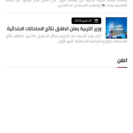
العاصمة بغداد ⁦🌨️⁩ واضافت الهيئة ان غدا الاثنين …
25 مايو 2026
وزير التربية يعلن انطلاق نتائج الامتحانات الابتدائية
أعلن وزير التربية عبد الكريم عبطان الجبوري، الاثنين، انطلاق نتائج
الامتحانات الوزارية للدراسة الابتدائية/ الدور الأول…
اعلان