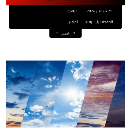
نتائج التعيينات
21 سبتمبر 2024
عراقية
العقود والاجور اليومية
الصفحة الرئيسية
الطقس
الحجم
الرواتب والقروض
الرواتب
القروض والسلف
المنح المالية
قطع الاراضي
اخبار العراق
الاخبار السياسية
الاخبار الامنية