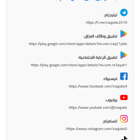
المرحلة الابتدائية
تيليجرام:
المرحلة المتوسطة
https://t.me/iraqjobs2019
تطبيق وظائف العراق:
المرحلة الاعدادية
https://play.google.com/store/apps/details?id=com.iraq21jobs
الجامعات
تطبيق الرعاية الاجتماعية:
https://play.google.com/store/apps/details?id=com.re3ayah1
اخبار وقرارات وزارة التعليم
العالي
فيسبوك:
https://www.facebook.com/iraqjobs9
استمارة القبول المركزي
يوتيوب:
نتائج القبول المركزي
https://www.youtube.com/@iraqjobs
الطقس
انستغرام:
https://www.instagram.com/iraqjobs0/
العطل