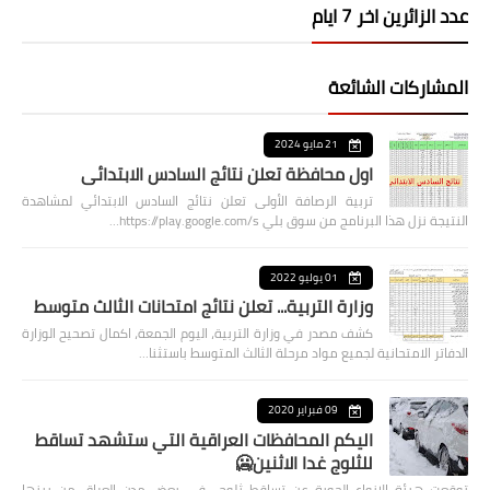
عدد الزائرين اخر 7 ايام
المشاركات الشائعة
21 مايو 2024
اول محافظة تعلن نتائج السادس الابتدائي
تربية الرصافة الأولى تعلن نتائج السادس الابتدائي لمشاهدة
النتيجة نزل هذا البرنامج من سوق بلي https://play.google.com/s…
01 يوليو 2022
وزارة التربية... تعلن نتائج امتحانات الثالث متوسط
كشف مصدر في وزارة التربية، اليوم الجمعة، اكمال تصحيح الوزارة
الدفاتر الامتحانية لجميع مواد مرحلة الثالث المتوسط باستثنا…
09 فبراير 2020
اليكم المحافظات العراقية التي ستشهد تساقط
للثلوج غدا الاثنين🥶
توقعت هيئة الانواء الجوية عن تساقط ثلوج في بعض مدن العراق من بينها