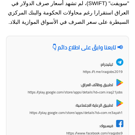
المرحلة الابتدائية
"سويفت" (SWIFT)، لم تشهد أسعار صرف الدولار في
العراق استقرارا رغم محاولات الحكومة والبنك المركزي
المرحلة المتوسطة
السيطرة على سعر الصرف في الأسواق الموازية البلاد.
المرحلة الاعدادية
مرشحات
📢 تابعنا وابقَ على اطلاع دائم 👇
المرحلة الابتدائية
تيليجرام:
المرحلة المتوسطة
https://t.me/iraqjobs2019
المرحلة الاعدادية
تطبيق وظائف العراق:
https://play.google.com/store/apps/details?id=com.iraq21jobs
كتب مدرسية
تطبيق الرعاية الاجتماعية:
المرحلة الابتدائية
https://play.google.com/store/apps/details?id=com.re3ayah1
المرحلة المتوسطة
فيسبوك:
https://www.facebook.com/iraqjobs9