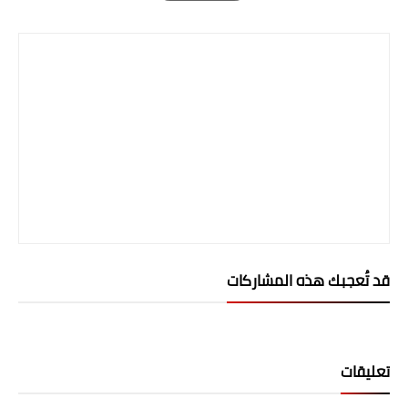
Print
المرحلة الابتدائية
المرحلة المتوسطة
المرحلة الاعدادية
الجامعات
اخبار وقرارات وزارة التعليم
العالي
استمارة القبول المركزي
قد تُعجبك هذه المشاركات
نتائج القبول المركزي
الطقس
تعليقات
العطل