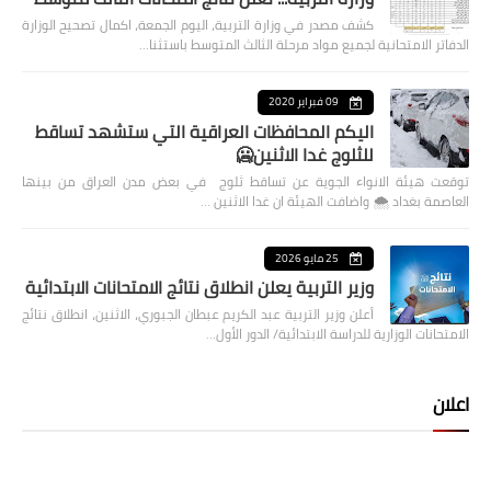
كشف مصدر في وزارة التربية، اليوم الجمعة، اكمال تصحيح الوزارة
الدفاتر الامتحانية لجميع مواد مرحلة الثالث المتوسط باستثنا…
09 فبراير 2020
اليكم المحافظات العراقية التي ستشهد تساقط
للثلوج غدا الاثنين🥶
توقعت هيئة الانواء الجوية عن تساقط ثلوج في بعض مدن العراق من بينها
العاصمة بغداد ⁦🌨️⁩ واضافت الهيئة ان غدا الاثنين …
25 مايو 2026
وزير التربية يعلن انطلاق نتائج الامتحانات الابتدائية
أعلن وزير التربية عبد الكريم عبطان الجبوري، الاثنين، انطلاق نتائج
الامتحانات الوزارية للدراسة الابتدائية/ الدور الأول…
اعلان