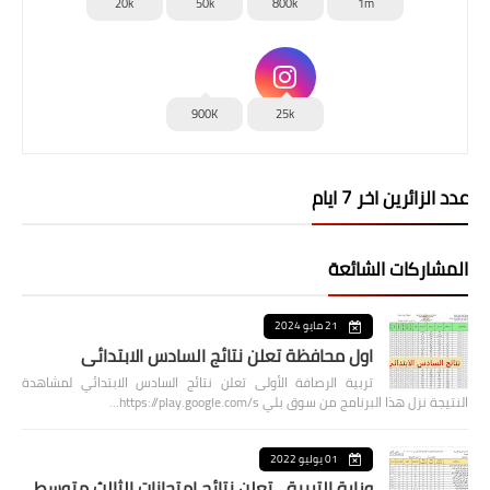
20k
50k
800k
1m
900K
25k
عدد الزائرين اخر 7 ايام
المشاركات الشائعة
21 مايو 2024
اول محافظة تعلن نتائج السادس الابتدائي
تربية الرصافة الأولى تعلن نتائج السادس الابتدائي لمشاهدة
النتيجة نزل هذا البرنامج من سوق بلي https://play.google.com/s…
01 يوليو 2022
وزارة التربية... تعلن نتائج امتحانات الثالث متوسط