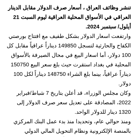
تنشر وظائف العراق ، أسعار صرف الدولار مقابل الدينار
الاخبار الاقتصادية
العراقي في الأسواق المحلية العراقية ليوم السبت 21
الاخبار الرياضية
أيلول/ سبتمبر 2024.
وارتفعت اسعار الدولار بشكل طفيف مع افتتاح بورصتي
المدارس
الكفاح والحارثية لتسجل 149850 ديناراً عراقياً مقابل كل
اخبار وقرارات وزارة التربية
100 دولار، أما اسعار البيع في محال الصيرفة بالأسواق
المحلية في بغداد استقرت حيث بلغ سعر البيع 150750
نتائج الامتحانات
ديناراً عراقياً، بينما بلغ الشراء 148750 ديناراً لكل 100
المرحلة الابتدائية
دولار.
وكان مجلس الوزراء، قد أعلن بتاريخ 7 شباط/فبراير
المرحلة المتوسطة
2022، المصادقة على تعديل سعر صرف الدولار إلى
المرحلة الاعدادية
1320 دينار للدولار الواحد.
ومنذ حوالي عام، وتحديدا منذ بدء عمل البنك المركزي
اسئلة وزارية
بالمنصة الإلكترونية ونظام التحويل المالي الدولي