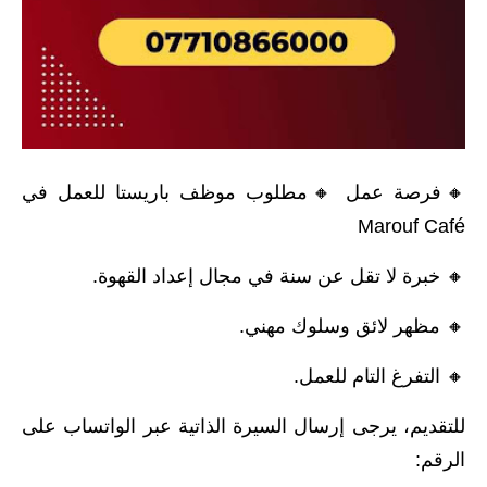
صحة وطب
فن ومشاهير
العامة
🔸️فرصة عمل 🔸️مطلوب موظف باريستا للعمل في
Marouf Café
🔸 خبرة لا تقل عن سنة في مجال إعداد القهوة.
🔸 مظهر لائق وسلوك مهني.
🔸 التفرغ التام للعمل.
للتقديم، يرجى إرسال السيرة الذاتية عبر الواتساب على
الرقم: