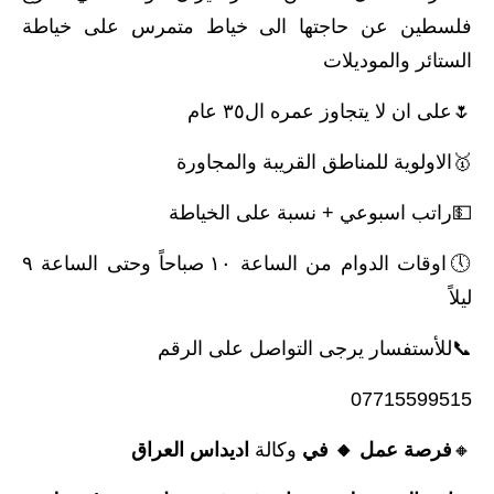
فلسطين عن حاجتها الى خياط متمرس على خياطة
الستائر والموديلات
🌷على ان لا يتجاوز عمره ال٣٥ عام
🥇الاولوية للمناطق القريبة والمجاورة
💵راتب اسبوعي + نسبة على الخياطة
🕔اوقات الدوام من الساعة ١٠ صباحاً وحتى الساعة ٩
ليلاً
📞للأستفسار يرجى التواصل على الرقم
07715599515
🔸️
فرصة عمل 🔸️ في
وكالة
اديداس العراق