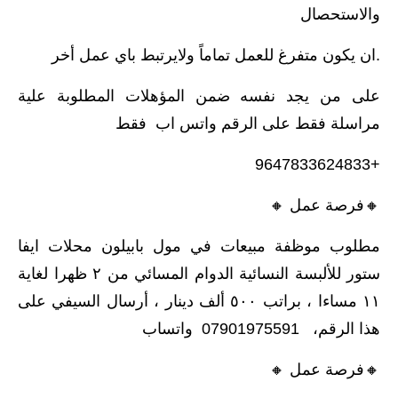
والاستحصال
.ان يكون متفرغ للعمل تماماً ولايرتبط باي عمل أخر
على من يجد نفسه ضمن المؤهلات المطلوبة علية
مراسلة فقط على الرقم واتس اب فقط
+9647833624833
🔸️فرصة عمل 🔸️
مطلوب موظفة مبيعات في مول بابيلون محلات ايفا
ستور للألبسة النسائية الدوام المسائي من ٢ ظهرا لغاية
١١ مساءا ، براتب ٥٠٠ ألف دينار ، أرسال السيفي على
هذا الرقم، 07901975591 واتساب
🔸️فرصة عمل 🔸️