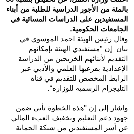
بالمئة من الأجور الدراسية للطلبة من أبناء
الاخبار الاقتصادية
المستفيدين على الدراسات المسائية في
الاخبار الرياضية
الجامعات الحكومية.
وقال رئيس الهيئة احمد الموسوي في
المدارس
بيان إن "مستفيدي الهيئة بإمكانهم
اخبار وقرارات وزارة التربية
التقديم لأبنائهم الخريجين من الدراسة
نتائج الامتحانات
الإعدادية بفرعيها العلمي والأدبي عبر
الرابط المخصص للتقديم في قناة
المرحلة الابتدائية
التليجرام الرسمية للوزارة".
المرحلة المتوسطة
المرحلة الاعدادية
واشار إلى إن "هذه الخطوة تأتي ضمن
جهود دعم التعليم وتخفيف العبء المالي
اسئلة وزارية
عن أسر المستفيدين من شبكة الحماية