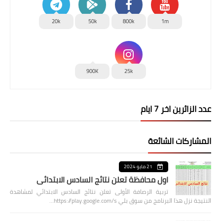
20k
50k
800k
1m
900K
25k
عدد الزائرين اخر 7 ايام
المشاركات الشائعة
21 مايو 2024
اول محافظة تعلن نتائج السادس الابتدائي
تربية الرصافة الأولى تعلن نتائج السادس الابتدائي لمشاهدة
النتيجة نزل هذا البرنامج من سوق بلي https://play.google.com/s…