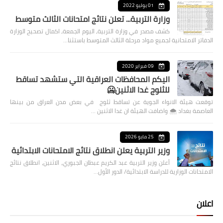
01 يوليو 2022
وزارة التربية... تعلن نتائج امتحانات الثالث متوسط
كشف مصدر في وزارة التربية، اليوم الجمعة، اكمال تصحيح الوزارة
الدفاتر الامتحانية لجميع مواد مرحلة الثالث المتوسط باستثنا…
09 فبراير 2020
اليكم المحافظات العراقية التي ستشهد تساقط
للثلوج غدا الاثنين🥶
توقعت هيئة الانواء الجوية عن تساقط ثلوج في بعض مدن العراق من بينها
العاصمة بغداد ⁦🌨️⁩ واضافت الهيئة ان غدا الاثنين …
25 مايو 2026
وزير التربية يعلن انطلاق نتائج الامتحانات الابتدائية
أعلن وزير التربية عبد الكريم عبطان الجبوري، الاثنين، انطلاق نتائج
الامتحانات الوزارية للدراسة الابتدائية/ الدور الأول…
اعلان