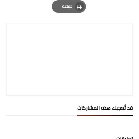
Email
Whatsapp
Pinterest
طباعة
المرحلة الابتدائية
Print
المرحلة المتوسطة
المرحلة الاعدادية
الجامعات
اخبار وقرارات وزارة التعليم
العالي
استمارة القبول المركزي
نتائج القبول المركزي
قد تُعجبك هذه المشاركات
الطقس
العطل
تعليقات