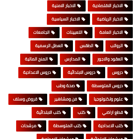
الاخبار الاقتصادية
الاخبار الامنية
الاخبار الرياضية
الاخبار السياسية
الاخبار العامة
التعيينات
الجامعات
الرواتب
الطقس
العطل الرسمية
العقود والاجور
المدارس
المنح المالية
دروس
دروس الابتدائية
دروس الاعدادية
دروس المتوسطة
صحة وطب
علوم وتكنولوجيا
فن ومشاهير
قروض وسلف
قطع اراضي
كتب
كتب الابتدائية
كتب الاعدادية
كتب المتوسطة
مرشحات
مرشحات الابتدائية
مرشحات الاعدادية