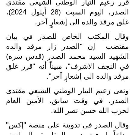
قرر زعيم التيار الوطني الشيعي مقتدى
الاخبار الاقتصادية
الصدر، اليوم السبت (28 أيلول 2024)،
غلق مرقد والده الى إشعارٍ آخر.
الاخبار الرياضية
وقال المكتب الخاص للصدر في بيان
المدارس
مقتضب إن "الصدر زار مرقد والده
اخبار وقرارات وزارة التربية
الشهيد السيد محمد الصدر (قدس سره)
في النجف الاشرف"، مبيناً أنه "قرر غلق
نتائج الامتحانات
مرقد والده الى إشعارٍ آخر".
المرحلة الابتدائية
ونعى زعيم التيار الوطني الشيعي مقتدى
المرحلة المتوسطة
الصدر، في وقت سابق، الأمين العام
المرحلة الاعدادية
لحزب الله حسن نصر الله.
اسئلة وزارية
وقال الصدر في تدوينة على منصة "إكس"
وداعاً يا رفيق درب المقاومة والممانعة،