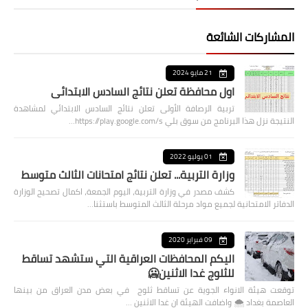
المشاركات الشائعة
21 مايو 2024
اول محافظة تعلن نتائج السادس الابتدائي
تربية الرصافة الأولى تعلن نتائج السادس الابتدائي لمشاهدة
النتيجة نزل هذا البرنامج من سوق بلي https://play.google.com/s…
01 يوليو 2022
وزارة التربية... تعلن نتائج امتحانات الثالث متوسط
كشف مصدر في وزارة التربية، اليوم الجمعة، اكمال تصحيح الوزارة
الدفاتر الامتحانية لجميع مواد مرحلة الثالث المتوسط باستثنا…
09 فبراير 2020
اليكم المحافظات العراقية التي ستشهد تساقط
للثلوج غدا الاثنين🥶
توقعت هيئة الانواء الجوية عن تساقط ثلوج في بعض مدن العراق من بينها
العاصمة بغداد ⁦🌨️⁩ واضافت الهيئة ان غدا الاثنين …