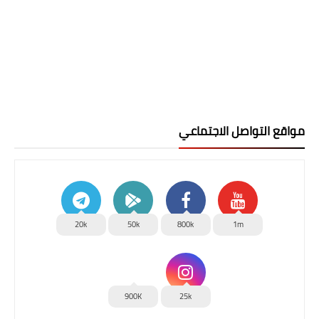
مواقع التواصل الاجتماعي
20k
50k
800k
1m
900K
25k