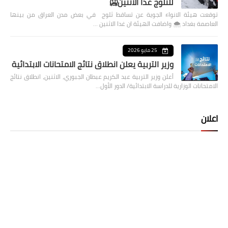
للثلوج غدا الاثنين🥶
توقعت هيئة الانواء الجوية عن تساقط ثلوج في بعض مدن العراق من بينها
العاصمة بغداد ⁦🌨️⁩ واضافت الهيئة ان غدا الاثنين …
25 مايو 2026
وزير التربية يعلن انطلاق نتائج الامتحانات الابتدائية
أعلن وزير التربية عبد الكريم عبطان الجبوري، الاثنين، انطلاق نتائج
الامتحانات الوزارية للدراسة الابتدائية/ الدور الأول…
اعلان