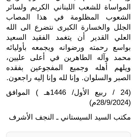
المرحلة الاعدادية
المواساة للشعب اللبناني الكريم ولسائر
الشعوب المظلومة في هذا المصاب
ملازم دراسية
الجلل والخسارة الكبرى نتضرع الى الله
المرحلة الابتدائية
العلي القدير أن يتغمد الفقيد السعيد
المرحلة المتوسطة
بواسع رحمته ورضوانه ويجمعه بأوليائه
محمد وآله الطاهرين في أعلى عليين،
المرحلة الاعدادية
ويلهم أهله وجميع المفجوعين بفقده
دروس
الصبر والسلوان. وإنا لله وإنا إليه راجعون.
المرحلة الابتدائية
(24 / ربيع الأول/ 1446هـ ) الموافق
(28/9/2024م)
المرحلة المتوسطة
مكتب السيد السيستاني ـ النجف الأشرف
المرحلة الاعدادية
مواضيع انشاء