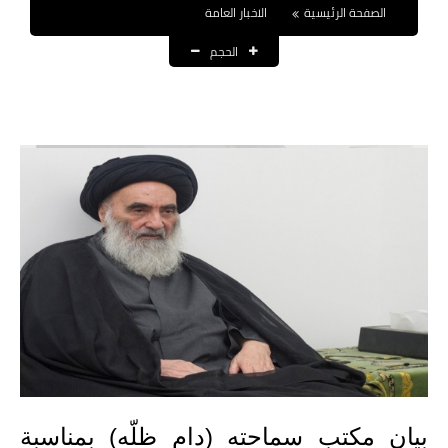
الصفحة الرئيسية
الاخبار العامة
نتائج التعيينات
الحجم
العقود والاجور اليومية
الرواتب والقروض
الرواتب
القروض والسلف
المنح المالية
قطع الاراضي
اخبار العراق
الاخبار السياسية
بيان مكتب سماحته (دام ظلّه) بمناسبة
الاخبار الامنية