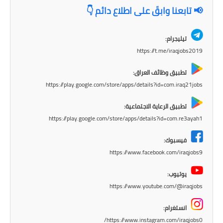
📢 تابعنا وابقَ على اطلاع دائم 👇
المرحلة الابتدائية
المرحلة المتوسطة
تيليجرام:
https://t.me/iraqjobs2019
المرحلة الاعدادية
تطبيق وظائف العراق:
الجامعات
https://play.google.com/store/apps/details?id=com.iraq21jobs
اخبار وقرارات وزارة التعليم
تطبيق الرعاية الاجتماعية:
العالي
https://play.google.com/store/apps/details?id=com.re3ayah1
استمارة القبول المركزي
فيسبوك:
https://www.facebook.com/iraqjobs9
نتائج القبول المركزي
يوتيوب:
الطقس
https://www.youtube.com/@iraqjobs
العطل
انستغرام:
https://www.instagram.com/iraqjobs0/