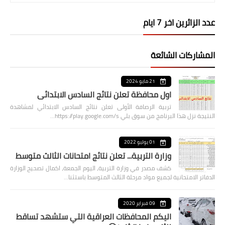
عدد الزائرين اخر 7 ايام
المشاركات الشائعة
21 مايو 2024
اول محافظة تعلن نتائج السادس الابتدائي
تربية الرصافة الأولى تعلن نتائج السادس الابتدائي لمشاهدة
النتيجة نزل هذا البرنامج من سوق بلي https://play.google.com/s…
01 يوليو 2022
وزارة التربية... تعلن نتائج امتحانات الثالث متوسط
كشف مصدر في وزارة التربية، اليوم الجمعة، اكمال تصحيح الوزارة
الدفاتر الامتحانية لجميع مواد مرحلة الثالث المتوسط باستثنا…
09 فبراير 2020
اليكم المحافظات العراقية التي ستشهد تساقط