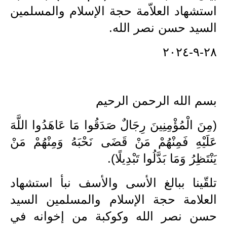
استشهاد العلاّمة حجة الإسلام والمسلمين
الاخبار الاقتصادية
السيد حسن نصر الله.
الاخبار الرياضية
٢٨-٩-٢٠٢٤
المدارس
اخبار وقرارات وزارة التربية
بسم الله الرحمن الرحيم
نتائج الامتحانات
(مِنَ الْمُؤْمِنِينَ رِجَالٌ صَدَقُوا مَا عَاهَدُوا اللَّهَ
المرحلة الابتدائية
عَلَيْهِ فَمِنْهُمْ مَنْ قَضَى نَحْبَهُ وَمِنْهُمْ مَنْ
يَنْتَظِرُ وَمَا بَدَّلُوا تَبْدِيلًا).
المرحلة المتوسطة
المرحلة الاعدادية
تلقّينا ببالغ الأسى والأسف نبأ استشهاد
العلامة حجة الإسلام والمسلمين السيد
اسئلة وزارية
حسن نصر الله وكوكبة من إخوانه في