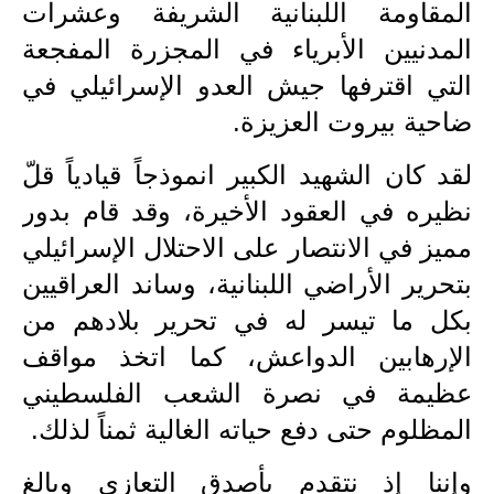
المرحلة الابتدائية
المقاومة اللبنانية الشريفة وعشرات
المدنيين الأبرياء في المجزرة المفجعة
المرحلة المتوسطة
التي اقترفها جيش العدو الإسرائيلي في
المرحلة الاعدادية
ضاحية بيروت العزيزة.
مرشحات
لقد كان الشهيد الكبير انموذجاً قيادياً قلّ
المرحلة الابتدائية
نظيره في العقود الأخيرة، وقد قام بدور
مميز في الانتصار على الاحتلال الإسرائيلي
المرحلة المتوسطة
بتحرير الأراضي اللبنانية، وساند العراقيين
المرحلة الاعدادية
بكل ما تيسر له في تحرير بلادهم من
الإرهابين الدواعش، كما اتخذ مواقف
كتب مدرسية
عظيمة في نصرة الشعب الفلسطيني
المرحلة الابتدائية
المظلوم حتى دفع حياته الغالية ثمناً لذلك.
المرحلة المتوسطة
وإننا إذ نتقدم بأصدق التعازي وبالغ