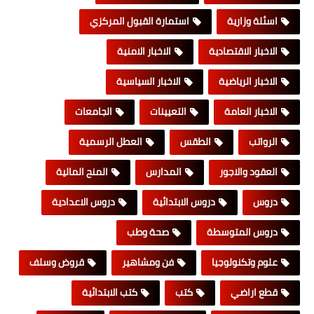
اسئلة وزارية
استمارة القبول المركزي
الاخبار الاقتصادية
الاخبار الامنية
الاخبار الرياضية
الاخبار السياسية
الاخبار العامة
التعيينات
الجامعات
الرواتب
الطقس
العطل الرسمية
العقود والاجور
المدارس
المنح المالية
دروس
دروس الابتدائية
دروس الاعدادية
دروس المتوسطة
صحة وطب
علوم وتكنولوجيا
فن ومشاهير
قروض وسلف
قطع اراضي
كتب
كتب الابتدائية