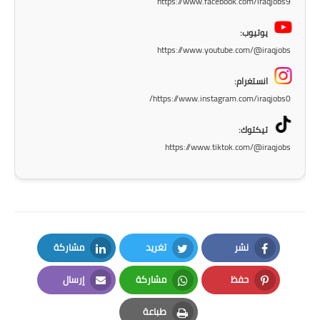
https://www.facebook.com/iraqjobs9
المرحلة الابتدائية
يوتيوب:
https://www.youtube.com/@iraqjobs
المرحلة المتوسطة
انستغرام:
المرحلة الاعدادية
https://www.instagram.com/iraqjobs0/
الجامعات
تيكتوك:
https://www.tiktok.com/@iraqjobs
اخبار وقرارات وزارة التعليم
العالي
استمارة القبول المركزي
نتائج القبول المركزي
نشر
تغريد
مشاركة
الطقس
LinkedIn
Twitter
Facebook
حفظ
مشاركة
إرسال
العطل
Email
Whatsapp
Pinterest
طباعة