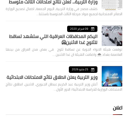
وزارة التربية... تعلن نتائج امتحانات الثالث متوسط
كشف مصدر في وزارة التربية، اليوم الجمعة، اكمال تصحيح الوزارة
الدفاتر الامتحانية لجميع مواد مرحلة الثالث المتوسط باستثنا…
09 فبراير 2020
اليكم المحافظات العراقية التي ستشهد تساقط
للثلوج غدا الاثنين🥶
توقعت هيئة الانواء الجوية عن تساقط ثلوج في بعض مدن العراق من بينها
العاصمة بغداد ⁦🌨️⁩ واضافت الهيئة ان غدا الاثنين …
25 مايو 2026
وزير التربية يعلن انطلاق نتائج الامتحانات الابتدائية
أعلن وزير التربية عبد الكريم عبطان الجبوري، الاثنين، انطلاق نتائج
الامتحانات الوزارية للدراسة الابتدائية/ الدور الأول…
اعلان