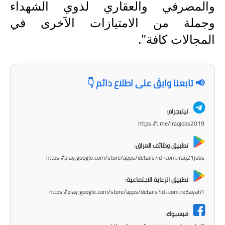
والمصرفي والعقاري لذوي الشهداء
المرحلة الاعدادية
وجملة من الامتيازات الآخرى في
ملازم دراسية
المجالات كافة".
المرحلة الابتدائية
المرحلة المتوسطة
📢 تابعنا وابقَ على اطلاع دائم 👇
المرحلة الاعدادية
تيليجرام:
دروس
https://t.me/iraqjobs2019
المرحلة الابتدائية
تطبيق وظائف العراق:
https://play.google.com/store/apps/details?id=com.iraq21jobs
المرحلة المتوسطة
تطبيق الرعاية الاجتماعية:
المرحلة الاعدادية
https://play.google.com/store/apps/details?id=com.re3ayah1
فيسبوك:
مواضيع انشاء