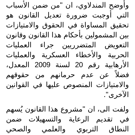
المرحلة الابتدائية
وأوضح المندلاوي، ان "من ضمن الأسباب
المرحلة المتوسطة
التي أوجبت ضرورة تعديل القانون هو
تحقيق المساواة في الحقوق والامتيازات
المرحلة الاعدادية
بين المشمولين بأحكام هذا القانون وقانون
مرشحات
التعويض المتضرريين جراء العمليات
الحربية والأخطاء العسكرية والعمليات
المرحلة الابتدائية
الأرهابية رقم 20 لسنة 2009 المعدل،
المرحلة المتوسطة
فضلاً عن عدم حرمانهم من حقوقهم
المرحلة الاعدادية
والامتيازات المنصوص عليها في القوانين
الآخرى".
كتب مدرسية
ولفت الى، ان "مشروع هذا القانون يُسهم
المرحلة الابتدائية
في تقديم الرعاية والتسهيلات ضمن
المرحلة المتوسطة
النطاق التربوي والعلمي والصحي