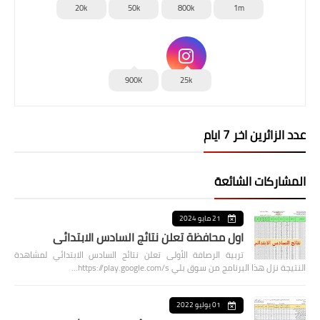
20k
50k
800k
1m
900K
25k
عدد الزائرين اخر 7 ايام
المشاركات الشائعة
21 مايو 2024
اول محافظة تعلن نتائج السادس الابتدائي
تربية الرصافة الأولى تعلن نتائج السادس الابتدائي لمشاهدة
النتيجة نزل هذا البرنامج من سوق بلي https://play.google.com/s…
01 يوليو 2022