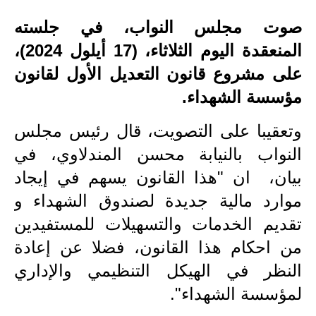
الاخبار الاقتصادية
صوت مجلس النواب، في جلسته
المنعقدة اليوم الثلاثاء، (17 أيلول 2024)،
الاخبار الرياضية
على مشروع قانون التعديل الأول لقانون
المدارس
مؤسسة الشهداء.
اخبار وقرارات وزارة التربية
وتعقيبا على التصويت، قال رئيس مجلس
النواب بالنيابة محسن المندلاوي، في
نتائج الامتحانات
بيان، ان "هذا القانون يسهم في إيجاد
المرحلة الابتدائية
موارد مالية جديدة لصندوق الشهداء و
المرحلة المتوسطة
تقديم الخدمات والتسهيلات للمستفيدين
من احكام هذا القانون، فضلا عن إعادة
المرحلة الاعدادية
النظر في الهيكل التنظيمي والإداري
اسئلة وزارية
لمؤسسة الشهداء".