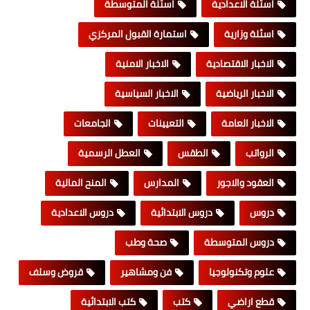
اسئلة الاعدادية
اسئلة المتوسطة
اسئلة وزارية
استمارة القبول المركزي
الاخبار الاقتصادية
الاخبار الامنية
الاخبار الرياضية
الاخبار السياسية
الاخبار العامة
التعيينات
الجامعات
الرواتب
الطقس
العطل الرسمية
العقود والاجور
المدارس
المنح المالية
دروس
دروس الابتدائية
دروس الاعدادية
دروس المتوسطة
صحة وطب
علوم وتكنولوجيا
فن ومشاهير
قروض وسلف
قطع اراضي
كتب
كتب الابتدائية