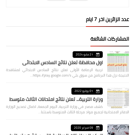
عدد الزائرين اخر 7 ايام
المشاركات الشائعة
21 مايو 2024
اول محافظة تعلن نتائج السادس الابتدائي
تربية الرصافة الأولى تعلن نتائج السادس الابتدائي لمشاهدة
النتيجة نزل هذا البرنامج من سوق بلي https://play.google.com/s…
01 يوليو 2022
وزارة التربية... تعلن نتائج امتحانات الثالث متوسط
كشف مصدر في وزارة التربية، اليوم الجمعة، اكمال تصحيح الوزارة
الدفاتر الامتحانية لجميع مواد مرحلة الثالث المتوسط باستثنا…
09 فبراير 2020