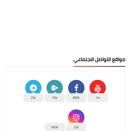
مواقع التواصل الاجتماعي
20k
50k
800k
1m
900K
25k