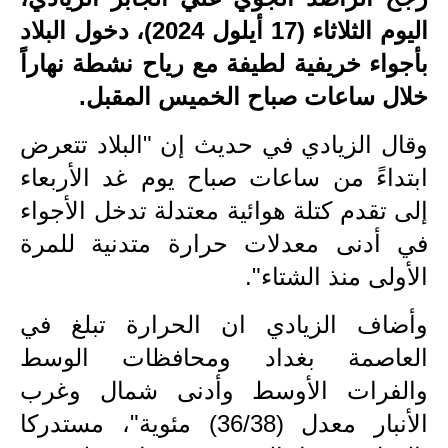
اليوم الثلاثاء (17 أيلول 2024)، دخول البلاد
الاخبار الاقتصادية
بأجواء خريفية لطيفة مع رياح نشطة نهاراً
الاخبار الرياضية
خلال ساعات صباح الخميس المقبل.
المدارس
وقال الزيادي في حديث إن "البلاد تتعرض
اخبار وقرارات وزارة التربية
ابتداءً من ساعات صباح يوم غد الأربعاء
إلى تقدم كتلة هوائية معتدلة تدخل الأجواء
نتائج الامتحانات
في أدنى معدلات حرارة متدنية للمرة
المرحلة الابتدائية
الأولى منذ الشتاء".
المرحلة المتوسطة
وأضاف الزيادي ان الحرارة تبلغ في
العاصمة بغداد ومحافظات الوسط
المرحلة الاعدادية
والفرات الأوسط وأدنى شمال وغرب
اسئلة وزارية
الأنبار معدل (36/38) مئوية"، مستدركا