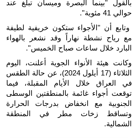
المرحلة الابتدائية
بالقول "بينما البصرة وميسان تبلغ عند
حوالي 41 مئوية".
المرحلة المتوسطة
وتابع أن "الأجواء ستكون خريفية لطيفة
المرحلة الاعدادية
مع رياح نشطة نهاراً وقد نشعر بالهواء
مرشحات
البارد خلال ساعات صباح الخميس".
المرحلة الابتدائية
وكانت هيئة الأنواء الجوية أعلنت، اليوم
المرحلة المتوسطة
الثلاثاء (17 أيلول 2024)، عن حالة الطقس
في العراق خلال الأيام المقبلة، فيما
المرحلة الاعدادية
توقعت أجواء غائمة بالمنطقتين الوسطى
كتب مدرسية
الجنوبية مع انخفاض بدرجات الحرارة
وتساقط زخات مطر في المنطقة
المرحلة الابتدائية
الشمالية.
المرحلة المتوسطة