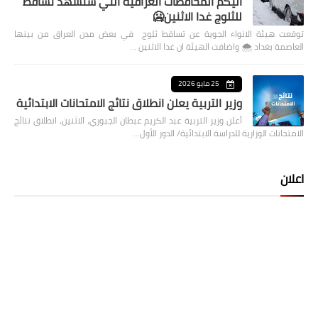
اليكم المحافظات العراقية التي ستشهد تساقط
للثلوج غدا الاثنين🥶
توقعت هيئة الانواء الجوية عن تساقط ثلوج في بعض مدن العراق من بينها
العاصمة بغداد ⁦🌨️⁩ واضافت الهيئة ان غدا الاثنين …
25 مايو 2026
وزير التربية يعلن انطلاق نتائج الامتحانات الابتدائية
أعلن وزير التربية عبد الكريم عبطان الجبوري، الاثنين، انطلاق نتائج
الامتحانات الوزارية للدراسة الابتدائية/ الدور الأول…
اعلان