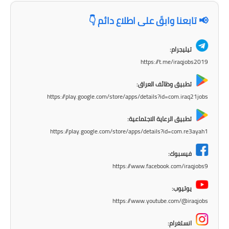
المرحلة الاعدادية
📢 تابعنا وابقَ على اطلاع دائم 👇
ملازم دراسية
تيليجرام:
المرحلة الابتدائية
https://t.me/iraqjobs2019
المرحلة المتوسطة
تطبيق وظائف العراق:
https://play.google.com/store/apps/details?id=com.iraq21jobs
المرحلة الاعدادية
تطبيق الرعاية الاجتماعية:
دروس
https://play.google.com/store/apps/details?id=com.re3ayah1
المرحلة الابتدائية
فيسبوك:
https://www.facebook.com/iraqjobs9
المرحلة المتوسطة
يوتيوب:
المرحلة الاعدادية
https://www.youtube.com/@iraqjobs
مواضيع انشاء
انستغرام: