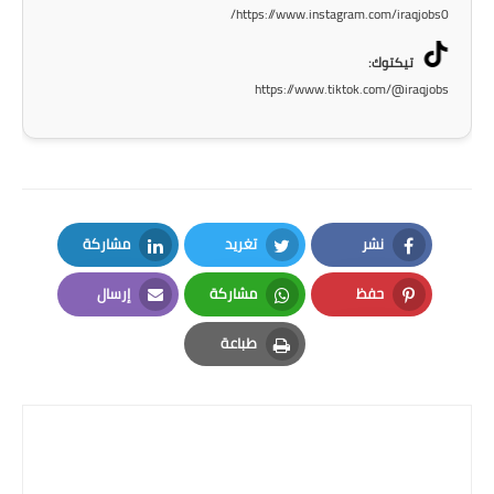
https://www.instagram.com/iraqjobs0/
المرحلة الابتدائية
تيكتوك:
المرحلة المتوسطة
https://www.tiktok.com/@iraqjobs
المرحلة الاعدادية
الجامعات
اخبار وقرارات وزارة التعليم
نشر
تغريد
مشاركة
العالي
LinkedIn
Twitter
Facebook
حفظ
مشاركة
إرسال
استمارة القبول المركزي
Email
Whatsapp
Pinterest
طباعة
نتائج القبول المركزي
Print
الطقس
العطل