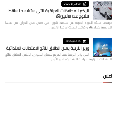
09 فبراير 2020
اليكم المحافظات العراقية التي ستشهد تساقط
للثلوج غدا الاثنين🥶
توقعت هيئة الانواء الجوية عن تساقط ثلوج في بعض مدن العراق من بينها
العاصمة بغداد ⁦🌨️⁩ واضافت الهيئة ان غدا الاثنين …
25 مايو 2026
وزير التربية يعلن انطلاق نتائج الامتحانات الابتدائية
أعلن وزير التربية عبد الكريم عبطان الجبوري، الاثنين، انطلاق نتائج
الامتحانات الوزارية للدراسة الابتدائية/ الدور الأول…
اعلان