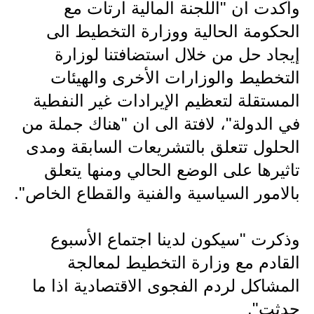
المرحلة الابتدائية
وأكدت ان "اللجنة المالية ارتات مع
الحكومة الحالية ووزارة التخطيط الى
المرحلة المتوسطة
إيجاد حل من خلال استضافتنا لوزارة
المرحلة الاعدادية
التخطيط والوزارات الأخرى والهيئات
مرشحات
المستقلة لتعظيم الإيرادات غير النفطية
في الدولة"، لافتة الى ان "هناك جملة من
المرحلة الابتدائية
الحلول تتعلق بالتشريعات السابقة ومدى
المرحلة المتوسطة
تاثيرها على الوضع الحالي ومنها يتعلق
بالامور السياسية والفنية والقطاع الخاص".
المرحلة الاعدادية
كتب مدرسية
وذكرت "سيكون لدينا اجتماع الأسبوع
المرحلة الابتدائية
القادم مع وزارة التخطيط لمعالجة
المشاكل لردم الفجوى الاقتصادية اذا ما
المرحلة المتوسطة
حدثت".