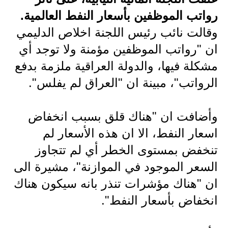
رواتب الموظفين بأسعار النفط العالمية.
الاخبار الاقتصادية
وقالت نائب رئيس اللجنة اخلاص الدليمي
الاخبار الرياضية
ان "رواتب الموظفين مؤمنة ولا توجد أي
مشكلة فيها، والدولة العراقية ملزمة بدفع
المدارس
الرواتب"، مبينة ان "العراق لم يفلس".
اخبار وقرارات وزارة التربية
نتائج الامتحانات
وأضافت ان "هناك قلق بسبب انخفاض
اسعار النفط، الا ان هذه الأسعار لم
المرحلة الابتدائية
تنخفض بمستوى الخطر أي لم تتجاوز
المرحلة المتوسطة
السعر الموجود في الموازنة"، مشيرة الى
المرحلة الاعدادية
ان "هناك مؤشرات تنذر بانه سيكون هناك
انخفاض بأسعار النفط".
اسئلة وزارية