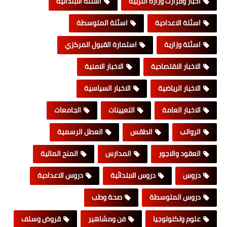
اخبار وقرارت وزارة التربية
اسئلة الابتدائية
اسئلة الاعدادية
اسئلة المتوسطة
اسئلة وزارية
استمارة القبول المركزي
الاخبار الاقتصادية
الاخبار الامنية
الاخبار الرياضية
الاخبار السياسية
الاخبار العامة
التعيينات
الجامعات
الرواتب
الطقس
العطل الرسمية
العقود والاجور
المدارس
المنح المالية
دروس
دروس الابتدائية
دروس الاعدادية
دروس المتوسطة
صحة وطب
علوم وتكنولوجيا
فن ومشاهير
قروض وسلف