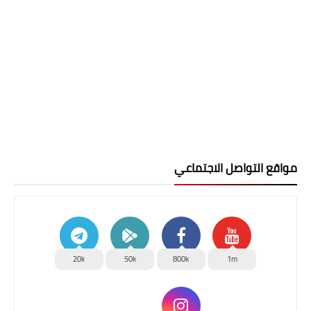
مواقع التواصل الاجتماعي
20k
50k
800k
1m