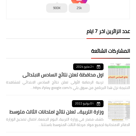
900K
25k
عدد الزائرين اخر 7 ايام
المشاركات الشائعة
21 مايو 2024
اول محافظة تعلن نتائج السادس الابتدائي
تربية الرصافة الأولى تعلن نتائج السادس الابتدائي لمشاهدة
النتيجة نزل هذا البرنامج من سوق بلي https://play.google.com/s…
01 يوليو 2022
وزارة التربية... تعلن نتائج امتحانات الثالث متوسط
كشف مصدر في وزارة التربية، اليوم الجمعة، اكمال تصحيح الوزارة
الدفاتر الامتحانية لجميع مواد مرحلة الثالث المتوسط باستثنا…