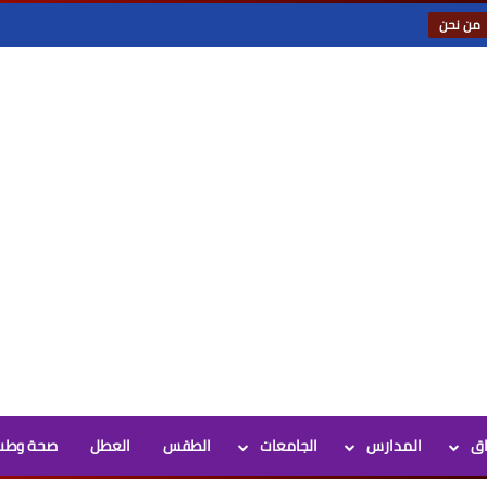
من نحن
اق
المدارس
الجامعات
الطقس
العطل
صحة وطب