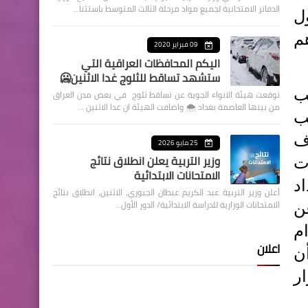
الدفاتر الامتحانية لجميع مواد مرحلة الثالث المتوسط باستثنا…
ي، يوم أمس الإثنين (23 أيلول
هم
09 فبراير 2020
اليكم المحافظات العراقية التي
ستشهد تساقط للثلوج غدا الاثنين🥶
ب
توقعت هيئة الانواء الجوية عن تساقط ثلوج في بعض مدن العراق
من بينها العاصمة بغداد ⁦🌨️⁩ واضافت الهيئة ان غدا الاثنين …
ب
ف
25 مايو 2026
وزير التربية يعلن انطلاق نتائج
ت
الامتحانات الابتدائية
د
أعلن وزير التربية عبد الكريم عبطان الجبوري، الاثنين، انطلاق نتائج
الامتحانات الوزارية للدراسة الابتدائية/ الدور الأول…
ن
ام
اعلان
ن
ر