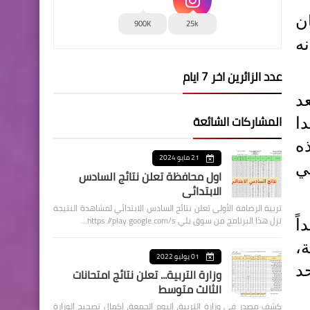
اثاء (24 أيلول 2024)، بيان
900K
25k
ه
عدد الزائرين اخر 7 ايام
د
المشاركات الشائعة
دا
ه
21 مايو 2024
ي
اول محافظة تعلن نتائج السادس
الابتدائي
تربية الرصافة الأولى تعلن نتائج السادس الابتدائي لمشاهدة النتيجة
نزل هذا البرنامج من سوق بلي https://play.google.com/s…
ً
ة،
01 يوليو 2022
حد
وزارة التربية... تعلن نتائج امتحانات
الثالث متوسط
كشف مصدر في وزارة التربية، اليوم الجمعة، اكمال تصحيح الوزارة