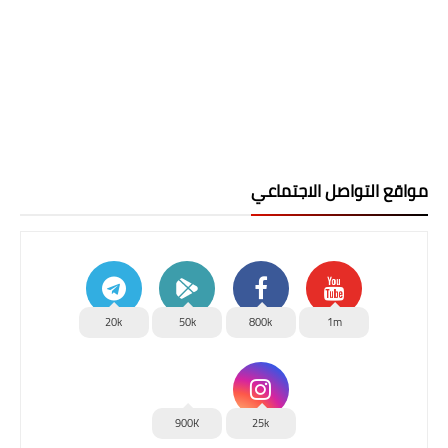
مواقع التواصل الاجتماعي
20k
50k
800k
1m
900K
25k