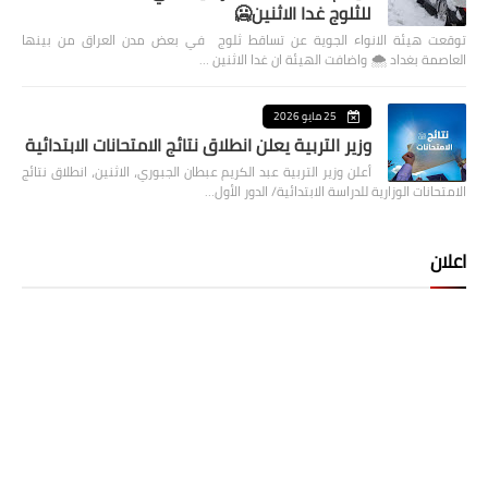
للثلوج غدا الاثنين🥶
توقعت هيئة الانواء الجوية عن تساقط ثلوج في بعض مدن العراق من بينها
العاصمة بغداد ⁦🌨️⁩ واضافت الهيئة ان غدا الاثنين …
25 مايو 2026
وزير التربية يعلن انطلاق نتائج الامتحانات الابتدائية
أعلن وزير التربية عبد الكريم عبطان الجبوري، الاثنين، انطلاق نتائج
الامتحانات الوزارية للدراسة الابتدائية/ الدور الأول…
اعلان