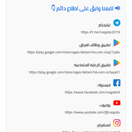
المرحلة الابتدائية
📢 تابعنا وابقَ على اطلاع دائم 👇
المرحلة المتوسطة
تيليجرام:
المرحلة الاعدادية
https://t.me/iraqjobs2019
مرشحات
تطبيق وظائف العراق:
https://play.google.com/store/apps/details?id=com.iraq21jobs
المرحلة الابتدائية
تطبيق الرعاية الاجتماعية:
المرحلة المتوسطة
https://play.google.com/store/apps/details?id=com.re3ayah1
المرحلة الاعدادية
فيسبوك:
https://www.facebook.com/iraqjobs9
كتب مدرسية
يوتيوب:
المرحلة الابتدائية
https://www.youtube.com/@iraqjobs
المرحلة المتوسطة
انستغرام: