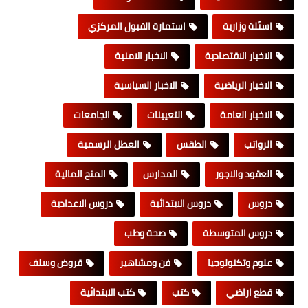
اسئلة وزارية
استمارة القبول المركزي
الاخبار الاقتصادية
الاخبار الامنية
الاخبار الرياضية
الاخبار السياسية
الاخبار العامة
التعيينات
الجامعات
الرواتب
الطقس
العطل الرسمية
العقود والاجور
المدارس
المنح المالية
دروس
دروس الابتدائية
دروس الاعدادية
دروس المتوسطة
صحة وطب
علوم وتكنولوجيا
فن ومشاهير
قروض وسلف
قطع اراضي
كتب
كتب الابتدائية