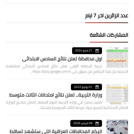
عدد الزائرين اخر 7 ايام
المشاركات الشائعة
21 مايو 2024
اول محافظة تعلن نتائج السادس الابتدائي
تربية الرصافة الأولى تعلن نتائج السادس الابتدائي لمشاهدة
النتيجة نزل هذا البرنامج من سوق بلي https://play.google.com/s…
01 يوليو 2022
وزارة التربية... تعلن نتائج امتحانات الثالث متوسط
كشف مصدر في وزارة التربية، اليوم الجمعة، اكمال تصحيح الوزارة
الدفاتر الامتحانية لجميع مواد مرحلة الثالث المتوسط باستثنا…
09 فبراير 2020
اليكم المحافظات العراقية التي ستشهد تساقط