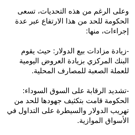
المرحلة الابتدائية
وعلى الرغم من هذه التحديات، تسعى
الحكومة للحد من هذا الارتفاع عبر عدة
المرحلة المتوسطة
إجراءات، منها:
المرحلة الاعدادية
الجامعات
-زيادة مزادات بيع الدولار: حيث يقوم
البنك المركزي بزيادة العروض اليومية
اخبار وقرارات وزارة التعليم
العالي
للعملة الصعبة للمصارف المحلية.
استمارة القبول المركزي
-تشديد الرقابة على السوق السوداء:
نتائج القبول المركزي
الحكومة قامت بتكثيف جهودها للحد من
تهريب الدولار والسيطرة على التداول في
الطقس
الأسواق الموازية.
العطل