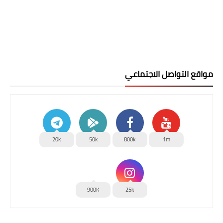
مواقع التواصل الاجتماعي
20k
50k
800k
1m
900K
25k