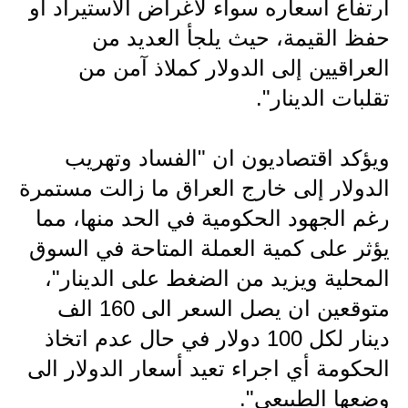
المرحلة الابتدائية
ارتفاع اسعاره سواء لأغراض الاستيراد أو
حفظ القيمة، حيث يلجأ العديد من
المرحلة المتوسطة
العراقيين إلى الدولار كملاذ آمن من
المرحلة الاعدادية
تقلبات الدينار".
مرشحات
ويؤكد اقتصاديون ان "الفساد وتهريب
المرحلة الابتدائية
الدولار إلى خارج العراق ما زالت مستمرة
المرحلة المتوسطة
رغم الجهود الحكومية في الحد منها، مما
يؤثر على كمية العملة المتاحة في السوق
المرحلة الاعدادية
المحلية ويزيد من الضغط على الدينار"،
كتب مدرسية
متوقعين ان يصل السعر الى 160 الف
دينار لكل 100 دولار في حال عدم اتخاذ
المرحلة الابتدائية
الحكومة أي اجراء تعيد أسعار الدولار الى
المرحلة المتوسطة
وضعها الطبيعي".