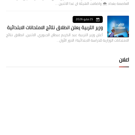
العاصمة بغداد ⁦🌨️⁩ واضافت الهيئة ان غدا الاثنين …
25 مايو 2026
وزير التربية يعلن انطلاق نتائج الامتحانات الابتدائية
أعلن وزير التربية عبد الكريم عبطان الجبوري، الاثنين، انطلاق نتائج
الامتحانات الوزارية للدراسة الابتدائية/ الدور الأول…
اعلان