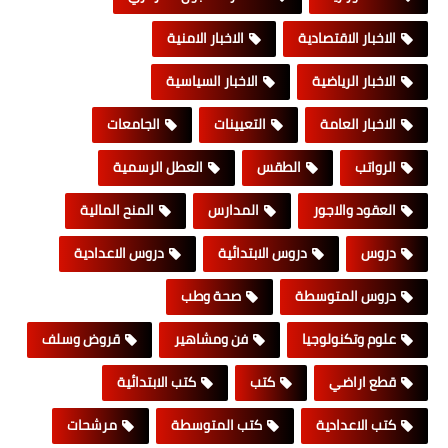
الاخبار الاقتصادية
الاخبار الامنية
الاخبار الرياضية
الاخبار السياسية
الاخبار العامة
التعيينات
الجامعات
الرواتب
الطقس
العطل الرسمية
العقود والاجور
المدارس
المنح المالية
دروس
دروس الابتدائية
دروس الاعدادية
دروس المتوسطة
صحة وطب
علوم وتكنولوجيا
فن ومشاهير
قروض وسلف
قطع اراضي
كتب
كتب الابتدائية
كتب الاعدادية
كتب المتوسطة
مرشحات