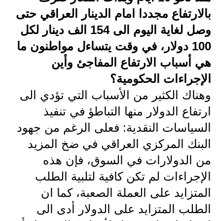
بالارتفاع مجددا امام الدينار العراقي حتى
الاخبار الاقتصادية
وصل لغاية اليوم الى 154 الف دينار لكل
الاخبار الرياضية
100 دولار، في وقت يتساءل مواطنون ما
هي أسباب الارتفاع المفاجئ وأين
المدارس
الإجراءات الحكومية؟
اخبار وقرارات وزارة التربية
وهناك الكثير من الأسباب التي تؤدي الى
نتائج الامتحانات
ارتفاع الدولار منها التباطؤ في تنفيذ
السياسات النقدية: فعلى الرغم من جهود
المرحلة الابتدائية
البنك المركزي العراقي في ضخ المزيد
المرحلة المتوسطة
من الدولارات في السوق، فإن هذه
الإجراءات لم تكن كافية لتلبية الطلب
المرحلة الاعدادية
المتزايد على العملة الصعبة، كما ان
اسئلة وزارية
الطلب المتزايد على الدولار أدى الى