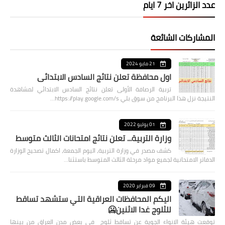
عدد الزائرين اخر 7 ايام
المشاركات الشائعة
21 مايو 2024
اول محافظة تعلن نتائج السادس الابتدائي
تربية الرصافة الأولى تعلن نتائج السادس الابتدائي لمشاهدة
النتيجة نزل هذا البرنامج من سوق بلي https://play.google.com/s…
01 يوليو 2022
وزارة التربية... تعلن نتائج امتحانات الثالث متوسط
كشف مصدر في وزارة التربية، اليوم الجمعة، اكمال تصحيح الوزارة
الدفاتر الامتحانية لجميع مواد مرحلة الثالث المتوسط باستثنا…
09 فبراير 2020
اليكم المحافظات العراقية التي ستشهد تساقط
للثلوج غدا الاثنين🥶
توقعت هيئة الانواء الجوية عن تساقط ثلوج في بعض مدن العراق من بينها