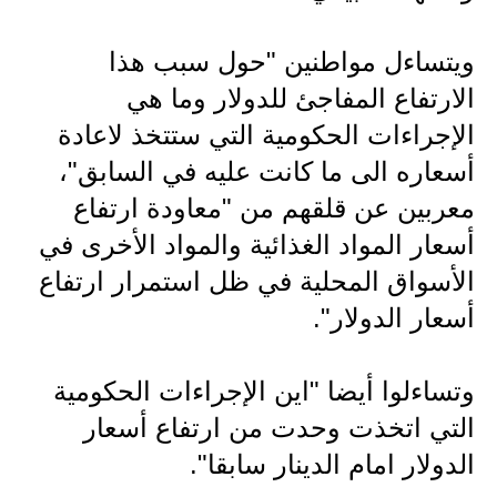
المرحلة الاعدادية
ويتساءل مواطنين "حول سبب هذا
ملازم دراسية
الارتفاع المفاجئ للدولار وما هي
المرحلة الابتدائية
الإجراءات الحكومية التي ستتخذ لاعادة
المرحلة المتوسطة
أسعاره الى ما كانت عليه في السابق"،
معربين عن قلقهم من "معاودة ارتفاع
المرحلة الاعدادية
أسعار المواد الغذائية والمواد الأخرى في
دروس
الأسواق المحلية في ظل استمرار ارتفاع
أسعار الدولار".
المرحلة الابتدائية
المرحلة المتوسطة
وتساءلوا أيضا "اين الإجراءات الحكومية
المرحلة الاعدادية
التي اتخذت وحدت من ارتفاع أسعار
الدولار امام الدينار سابقا".
مواضيع انشاء