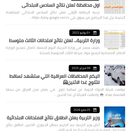
اول محافظة تعلن نتائج السادس الابتدائي
تربية الرصافة الأولى تعلن نتائج السادس الابتدائي لمشاهدة
النتيجة نزل هذا البرنامج من سوق بلي https://play.google.com/s…
01 يوليو 2022
وزارة التربية... تعلن نتائج امتحانات الثالث متوسط
كشف مصدر في وزارة التربية، اليوم الجمعة، اكمال تصحيح الوزارة
الدفاتر الامتحانية لجميع مواد مرحلة الثالث المتوسط باستثنا…
09 فبراير 2020
اليكم المحافظات العراقية التي ستشهد تساقط
للثلوج غدا الاثنين🥶
توقعت هيئة الانواء الجوية عن تساقط ثلوج في بعض مدن العراق من بينها
العاصمة بغداد ⁦🌨️⁩ واضافت الهيئة ان غدا الاثنين …
25 مايو 2026
وزير التربية يعلن انطلاق نتائج الامتحانات الابتدائية
أعلن وزير التربية عبد الكريم عبطان الجبوري، الاثنين، انطلاق نتائج
الامتحانات الوزارية للدراسة الابتدائية/ الدور الأول…