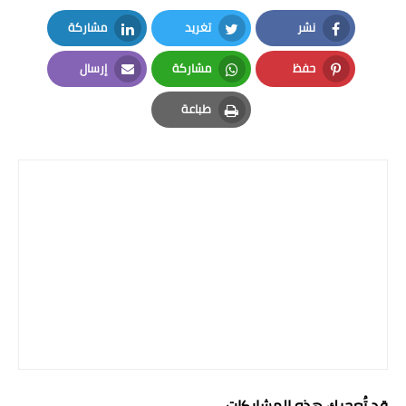
المرحلة الابتدائية
نشر
تغريد
مشاركة
LinkedIn
Twitter
Facebook
المرحلة المتوسطة
حفظ
مشاركة
إرسال
Email
Whatsapp
Pinterest
المرحلة الاعدادية
طباعة
Print
الجامعات
اخبار وقرارات وزارة التعليم
العالي
استمارة القبول المركزي
نتائج القبول المركزي
الطقس
العطل