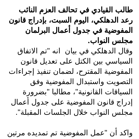
طالب القيادي في تحالف العزم النائب
الاخبار الاقتصادية
رعد الدهلكي، اليوم السبت، بإدراج قانون
الاخبار الرياضية
المفوضية في جدول أعمال البرلمان
المدارس
مجلس النواب.
وقال الدهلكي في بيان انه "تم الاتفاق
اخبار وقرارات وزارة التربية
السياسي بين الكتل على تعديل قانون
نتائج الامتحانات
المفوضية المقترح، لضمان تنفيذ إجراءات
التصويت واستبدال المفوضية وفق
المرحلة الابتدائية
السياقات القانونية"، مطالبا "بضرورة
المرحلة المتوسطة
إدراج قانون المفوضية على جدول أعمال
المرحلة الاعدادية
مجلس النواب خلال الجلسات المقبلة".
اسئلة وزارية
واكد أن "عمل المفوضية تم تمديده مرتين