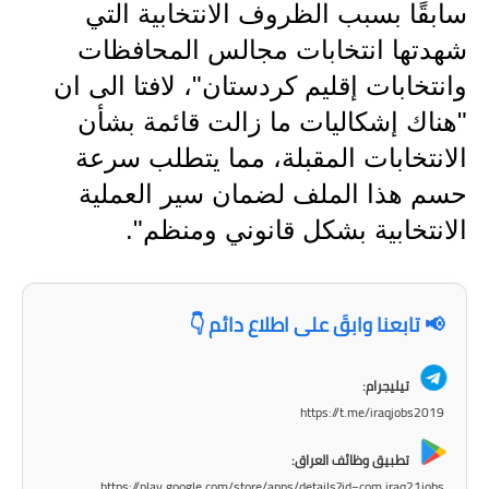
المرحلة الابتدائية
سابقًا بسبب الظروف الانتخابية التي
شهدتها انتخابات مجالس المحافظات
المرحلة المتوسطة
وانتخابات إقليم كردستان"، لافتا الى ان
المرحلة الاعدادية
"هناك إشكاليات ما زالت قائمة بشأن
مرشحات
الانتخابات المقبلة، مما يتطلب سرعة
حسم هذا الملف لضمان سير العملية
المرحلة الابتدائية
الانتخابية بشكل قانوني ومنظم".
المرحلة المتوسطة
المرحلة الاعدادية
📢 تابعنا وابقَ على اطلاع دائم 👇
كتب مدرسية
تيليجرام:
المرحلة الابتدائية
https://t.me/iraqjobs2019
المرحلة المتوسطة
تطبيق وظائف العراق:
https://play.google.com/store/apps/details?id=com.iraq21jobs