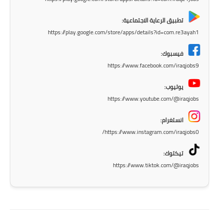
المرحلة الاعدادية
تطبيق الرعاية الاجتماعية:
ملازم دراسية
https://play.google.com/store/apps/details?id=com.re3ayah1
المرحلة الابتدائية
فيسبوك:
https://www.facebook.com/iraqjobs9
المرحلة المتوسطة
يوتيوب:
المرحلة الاعدادية
https://www.youtube.com/@iraqjobs
دروس
انستغرام:
https://www.instagram.com/iraqjobs0/
المرحلة الابتدائية
تيكتوك:
المرحلة المتوسطة
https://www.tiktok.com/@iraqjobs
المرحلة الاعدادية
مواضيع انشاء