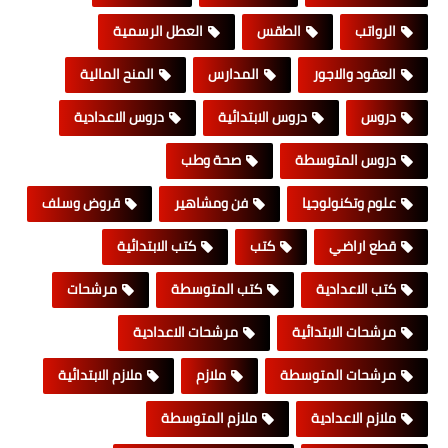
الرواتب
الطقس
العطل الرسمية
العقود والاجور
المدارس
المنح المالية
دروس
دروس الابتدائية
دروس الاعدادية
دروس المتوسطة
صحة وطب
علوم وتكنولوجيا
فن ومشاهير
قروض وسلف
قطع اراضي
كتب
كتب الابتدائية
كتب الاعدادية
كتب المتوسطة
مرشحات
مرشحات الابتدائية
مرشحات الاعدادية
مرشحات المتوسطة
ملازم
ملازم الابتدائية
ملازم الاعدادية
ملازم المتوسطة