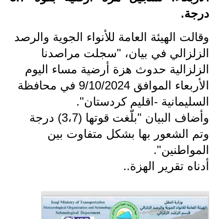
درجة.
الاخبار الاقتصادية
وقالت الهيئة العامة للأنواء الجوية والرصد
الاخبار الرياضية
الزلزالي في بيان، "سجلت مراصدنا
المدارس
الزلزالية حدوث هزة أرضية مساء اليوم
الأربعاء الموافق 9/10/2024 في محافظة
اخبار وقرارات وزارة التربية
السليمانية -اقليم كردستان".
نتائج الامتحانات
وأضاف البيان "بلّغت قوتها (3،7) درجة
المرحلة الابتدائية
وتم الشعور بها بشكل متفاوت بين
المواطنين".
المرحلة المتوسطة
أدناه تقرير الهزة..
المرحلة الاعدادية
اسئلة وزارية