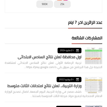
900K
25k
عدد الزائرين اخر 7 ايام
المشاركات الشائعة
21 مايو 2024
اول محافظة تعلن نتائج السادس الابتدائي
تربية الرصافة الأولى تعلن نتائج السادس الابتدائي لمشاهدة
النتيجة نزل هذا البرنامج من سوق بلي https://play.google.com/s…
01 يوليو 2022
وزارة التربية... تعلن نتائج امتحانات الثالث متوسط
كشف مصدر في وزارة التربية، اليوم الجمعة، اكمال تصحيح الوزارة
الدفاتر الامتحانية لجميع مواد مرحلة الثالث المتوسط باستثنا…