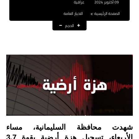
09 أكتوبر 2024
عراقية
نتائج التعيينات
الصفحة الرئيسية
الاخبار العامة
العقود والاجور اليومية
الحجم
الرواتب والقروض
الرواتب
القروض والسلف
المنح المالية
قطع الاراضي
اخبار العراق
الاخبار السياسية
شهدت محافظة السليمانية، مساء
الاخبار الامنية
الأربعاء، تسجيل هزة أرضية بقوة 3.7