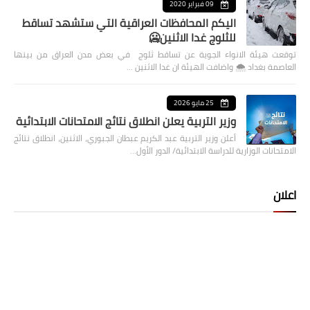
09 فبراير 2020
اليكم المحافظات العراقية التي ستشهد تساقط
للثلوج غدا الاثنين🥶
توقعت هيئة الانواء الجوية عن تساقط ثلوج في بعض مدن العراق من بينها
العاصمة بغداد ⁦🌨️⁩ واضافت الهيئة ان غدا الاثنين …
25 مايو 2026
وزير التربية يعلن انطلاق نتائج الامتحانات الابتدائية
أعلن وزير التربية عبد الكريم عبطان الجبوري، الاثنين، انطلاق نتائج
الامتحانات الوزارية للدراسة الابتدائية/ الدور الأول…
اعلان