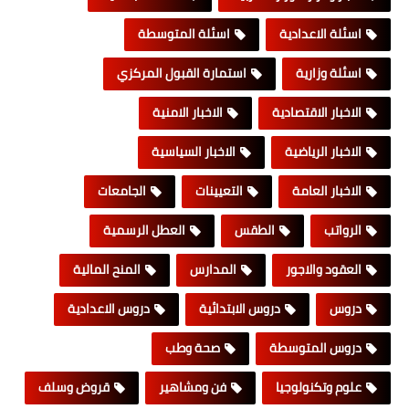
اسئلة الاعدادية
اسئلة المتوسطة
اسئلة وزارية
استمارة القبول المركزي
الاخبار الاقتصادية
الاخبار الامنية
الاخبار الرياضية
الاخبار السياسية
الاخبار العامة
التعيينات
الجامعات
الرواتب
الطقس
العطل الرسمية
العقود والاجور
المدارس
المنح المالية
دروس
دروس الابتدائية
دروس الاعدادية
دروس المتوسطة
صحة وطب
علوم وتكنولوجيا
فن ومشاهير
قروض وسلف