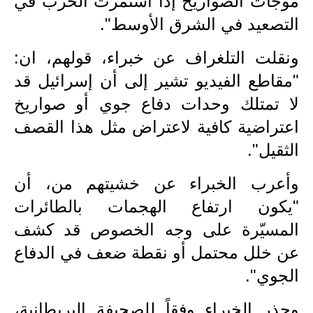
موجات الصواريخ إذا استمرت الحرب في
المرحلة الابتدائية
التصعيد في الشرق الأوسط".
المرحلة المتوسطة
ونقلت التلغراف عن خبراء، قولهم، ان:
المرحلة الاعدادية
"مقاطع الفيديو تشير إلى أن إسرائيل قد
مرشحات
لا تمتلك وحدات دفاع جوي أو صواريخ
اعتراضية كافية لاعتراض مثل هذا القصف
المرحلة الابتدائية
الثقيل".
المرحلة المتوسطة
وأعرب الخبراء عن خشيتهم من، أن
المرحلة الاعدادية
"يكون ارتفاع الهجمات بالطائرات
كتب مدرسية
المسيّرة على وجه الخصوص قد كشف
عن خلل محتمل أو نقطة ضعف في الدفاع
المرحلة الابتدائية
الجوي".
المرحلة المتوسطة
وحذر الخبراء وفقاً للصحيفة البريطانية،