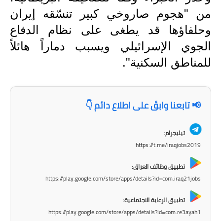
المرحلة الاعدادية
من "هجوم صاروخي كبير تنسّقه إيران
وحلفاؤها قد يطغى على نظام الدفاع
ملازم دراسية
الجوي الإسرائيلي ويسبب دماراً هائلاً
المرحلة الابتدائية
للمناطق السكنية".
المرحلة المتوسطة
المرحلة الاعدادية
📢 تابعنا وابقَ على اطلاع دائم 👇
دروس
تيليجرام:
المرحلة الابتدائية
https://t.me/iraqjobs2019
المرحلة المتوسطة
تطبيق وظائف العراق:
https://play.google.com/store/apps/details?id=com.iraq21jobs
المرحلة الاعدادية
تطبيق الرعاية الاجتماعية:
مواضيع انشاء
https://play.google.com/store/apps/details?id=com.re3ayah1