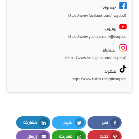
المرحلة الابتدائية
فيسبوك:
https://www.facebook.com/iraqjobs9
المرحلة المتوسطة
يوتيوب:
المرحلة الاعدادية
https://www.youtube.com/@iraqjobs
انستغرام:
الجامعات
https://www.instagram.com/iraqjobs0/
اخبار وقرارات وزارة التعليم
تيكتوك:
العالي
https://www.tiktok.com/@iraqjobs
استمارة القبول المركزي
نتائج القبول المركزي
الطقس
نشر
تغريد
مشاركة
العطل
LinkedIn
Twitter
Facebook
حفظ
مشاركة
إرسال