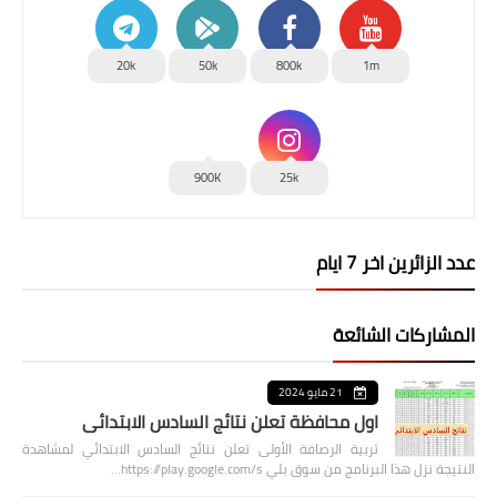
20k
50k
800k
1m
900K
25k
عدد الزائرين اخر 7 ايام
المشاركات الشائعة
21 مايو 2024
اول محافظة تعلن نتائج السادس الابتدائي
تربية الرصافة الأولى تعلن نتائج السادس الابتدائي لمشاهدة
النتيجة نزل هذا البرنامج من سوق بلي https://play.google.com/s…