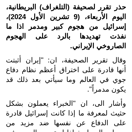
حذر تقرر لصحيفة (التلغراف) البريطانية،
الاخبار الاقتصادية
اليوم الأربعاء، (9 تشرين الأول 2024)،
الاخبار الرياضية
إسرائيل من هجوم كبير ومدمر اذا ما
نفذت تهديدها بالرد على الهجوم
المدارس
الصاروخي الإيراني.
اخبار وقرارات وزارة التربية
وقال تقرير الصحيفة، ان: "إيران أثبتت
نتائج الامتحانات
أنها قادرة على اختراق أعظم نظام دفاع
المرحلة الابتدائية
جوي في العالم وما سيأتي بعد ذلك قد
يكون مدمراً".
المرحلة المتوسطة
وأشار الى، ان "الخبراء يعملون بشكل
المرحلة الاعدادية
حثيث لمعرفة ما إذا كانت إسرائيل قادرة
اسئلة وزارية
على الدفاع عن نفسها ضد مزيد من