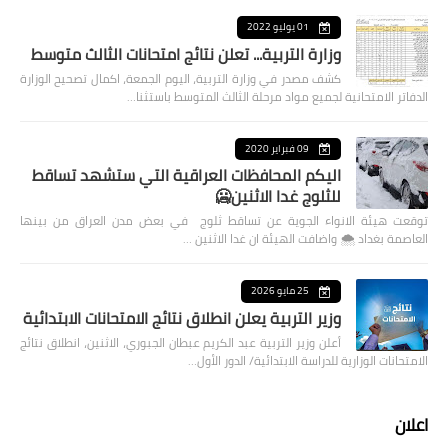
01 يوليو 2022
وزارة التربية... تعلن نتائج امتحانات الثالث متوسط
كشف مصدر في وزارة التربية، اليوم الجمعة، اكمال تصحيح الوزارة
الدفاتر الامتحانية لجميع مواد مرحلة الثالث المتوسط باستثنا…
09 فبراير 2020
اليكم المحافظات العراقية التي ستشهد تساقط
للثلوج غدا الاثنين🥶
توقعت هيئة الانواء الجوية عن تساقط ثلوج في بعض مدن العراق من بينها
العاصمة بغداد ⁦🌨️⁩ واضافت الهيئة ان غدا الاثنين …
25 مايو 2026
وزير التربية يعلن انطلاق نتائج الامتحانات الابتدائية
أعلن وزير التربية عبد الكريم عبطان الجبوري، الاثنين، انطلاق نتائج
الامتحانات الوزارية للدراسة الابتدائية/ الدور الأول…
اعلان