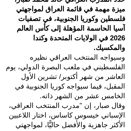
ميزة مهمة في قائمة العراق لمواجهتي
الاخبار الاقتصادية
فلسطين وكوريا الجنوبية، في تصفيات
الاخبار الرياضية
آسيا الحاسمة المؤهلة إلى كأس العالم
2026 في الولايات المتحدة وكندا
المدارس
والمكسيك.
اخبار وقرارات وزارة التربية
وسيواجه المنتخب العراقي نظيره
نتائج الامتحانات
الفلسطيني في ملعب البصرة الدولي، يوم
العاشر من شهر أكتوبر/ تشرين الأول
المرحلة الابتدائية
المقبل، فيما سيواجه كوريا الجنوبية في
المرحلة المتوسطة
الخامس عشر من الشهر ذاته.
المرحلة الاعدادية
وقال صبار، إن "مدرب المنتخب العراقي،
الإسباني خيسوس كاساس، اختار اللاعبين
اسئلة وزارية
الأكثر جاهزية والأفضل حاليًّا، لمواجهتي