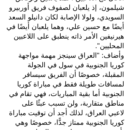
المرحلة الاعدادية
شيلمون، إذ يلعبان لصفوف فريق أوربيرو
السويدي، ولولا الإصابة لكان دانيلو السعد
ملازم دراسية
أيضًا مع حسين علي، وهما يلعبان أيضًا في
المرحلة الابتدائية
هيرنيفين الأمر ذاته ينطبق على اللاعبين
المرحلة المتوسطة
المحليين".
وأضاف: "العراق سينجز مهمة مواجهة
المرحلة الاعدادية
كوريا الجنوبية في سول في الجولة
دروس
المقبلة، خصوصًا أن الفريق سيسافر
لمسافات طويلة فقط في مباراة كوريا
المرحلة الابتدائية
الجنوبية أما بقية المباريات، فهي تقام في
المرحلة المتوسطة
مناطق متقاربة، ولن تسبب عبئًا على
المرحلة الاعدادية
لاعبي العراق، لذلك أجد أن توقيت مباراة
كوريا الجنوبية ممتاز جدًّا، خصوصًا وهي
مواضيع انشاء