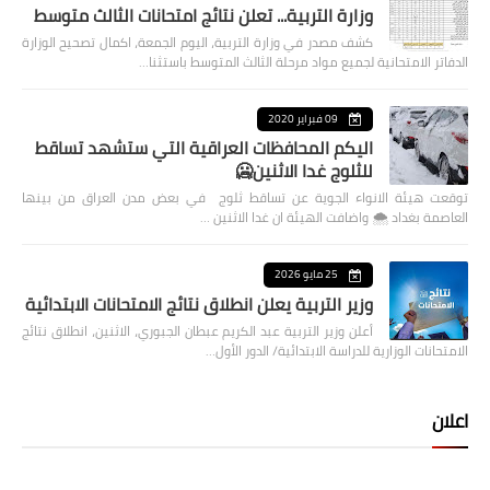
وزارة التربية... تعلن نتائج امتحانات الثالث متوسط
كشف مصدر في وزارة التربية، اليوم الجمعة، اكمال تصحيح الوزارة
الدفاتر الامتحانية لجميع مواد مرحلة الثالث المتوسط باستثنا…
09 فبراير 2020
اليكم المحافظات العراقية التي ستشهد تساقط
للثلوج غدا الاثنين🥶
توقعت هيئة الانواء الجوية عن تساقط ثلوج في بعض مدن العراق من بينها
العاصمة بغداد ⁦🌨️⁩ واضافت الهيئة ان غدا الاثنين …
25 مايو 2026
وزير التربية يعلن انطلاق نتائج الامتحانات الابتدائية
أعلن وزير التربية عبد الكريم عبطان الجبوري، الاثنين، انطلاق نتائج
الامتحانات الوزارية للدراسة الابتدائية/ الدور الأول…
اعلان