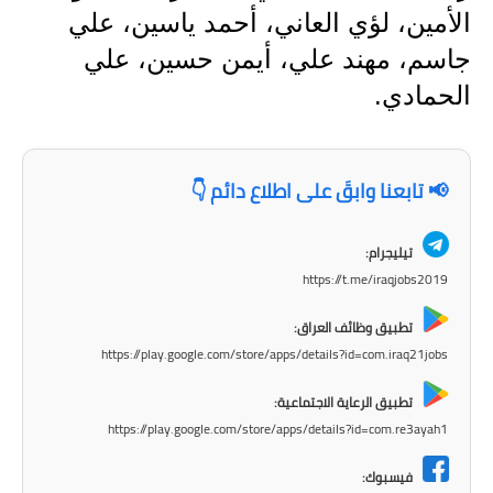
صحة وطب
الأمين، لؤي العاني، أحمد ياسين، علي
فن ومشاهير
جاسم، مهند علي، أيمن حسين، علي
الحمادي.
العامة
📢 تابعنا وابقَ على اطلاع دائم 👇
تيليجرام:
https://t.me/iraqjobs2019
تطبيق وظائف العراق:
https://play.google.com/store/apps/details?id=com.iraq21jobs
تطبيق الرعاية الاجتماعية:
https://play.google.com/store/apps/details?id=com.re3ayah1
فيسبوك: