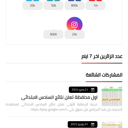
20k
50k
800k
1m
900K
25k
عدد الزائرين اخر 7 ايام
المشاركات الشائعة
21 مايو 2024
اول محافظة تعلن نتائج السادس الابتدائي
تربية الرصافة الأولى تعلن نتائج السادس الابتدائي لمشاهدة
النتيجة نزل هذا البرنامج من سوق بلي https://play.google.com/s…
01 يوليو 2022