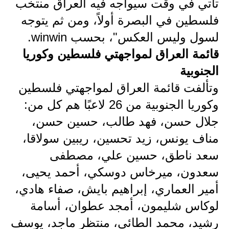
تأتي في وقت سيواجه فيه العراق منتخب
المرحلة الابتدائية
فلسطين في البصرة أولاً، ومن ثم يتوجه
لسول وليس العكس"، بحسب winwin.
المرحلة المتوسطة
قائمة العراق لمواجهتي فلسطين وكوريا
المرحلة الاعدادية
الجنوبية
الجامعات
وتألفت قائمة العراق لمواجهتي فلسطين
وكوريا الجنوبية من 26 لاعبًا هم كل من:
اخبار وقرارات وزارة التعليم
العالي
جلال حسن، فهد طالب، حسين حسن،
مناف يونس، زيد تحسين، ريبين سولاقا،
استمارة القبول المركزي
سعد ناطق، حسين علي، مصطفى
نتائج القبول المركزي
سعدون، ميرخاس دوسكي، أحمد يحيى،
أمير العماري، إبراهيم بايش، صفاء هادي،
الطقس
لوكاس شليمون، أمجد عطوان، أسامة
العطل
رشيد، محمد الطائي، منتظر ماجد، يوسف