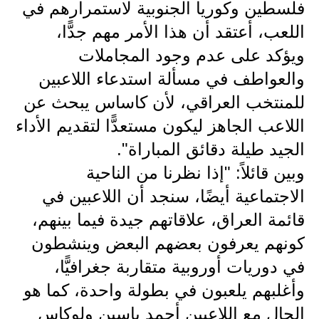
المرحلة الابتدائية
فلسطين وكوريا الجنوبية لاستمرارهم في
اللعب، أعتقد أن هذا الأمر مهم جدًّا،
المرحلة المتوسطة
ويؤكد على عدم وجود المجاملات
المرحلة الاعدادية
والعواطف في مسألة استدعاء اللاعبين
مرشحات
للمنتخب العراقي، لأن كاساس يبحث عن
اللاعب الجاهز ليكون مستعدًّا لتقديم الأداء
المرحلة الابتدائية
الجيد طيلة دقائق المباراة".
المرحلة المتوسطة
وبين قائلاً: "إذا نظرنا من الناحية
الاجتماعية أيضًا، سنجد أن اللاعبين في
المرحلة الاعدادية
قائمة العراق، علاقاتهم جيدة فيما بينهم،
كتب مدرسية
كونهم يعرفون بعضهم البعض وينشطون
المرحلة الابتدائية
في دوريات أوروبية متقاربة جغرافيًّا،
وأغلبهم يلعبون في بطولة واحدة، كما هو
المرحلة المتوسطة
الحال مع اللاعبين أحمد ياسين ولوكاس