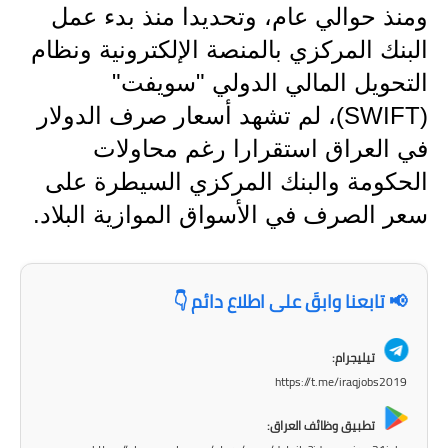
المرحلة الابتدائية
ومنذ حوالي عام، وتحديدا منذ بدء عمل
البنك المركزي بالمنصة الإلكترونية ونظام
المرحلة المتوسطة
التحويل المالي الدولي "سويفت"
المرحلة الاعدادية
(SWIFT)، لم تشهد أسعار صرف الدولار
مرشحات
في العراق استقرارا رغم محاولات
الحكومة والبنك المركزي السيطرة على
المرحلة الابتدائية
سعر الصرف في الأسواق الموازية البلاد.
المرحلة المتوسطة
المرحلة الاعدادية
📢 تابعنا وابقَ على اطلاع دائم 👇
كتب مدرسية
تيليجرام:
المرحلة الابتدائية
https://t.me/iraqjobs2019
المرحلة المتوسطة
تطبيق وظائف العراق: