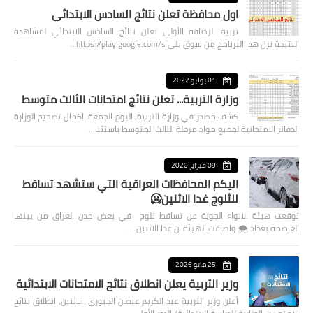
اول محافظة تعلن نتائج السادس الابتدائي
تربية الرصافة الأولى تعلن نتائج السادس الابتدائي لمشاهدة
النتيجة نزل هذا البرنامج من سوق بلي https://play.google.com/s…
01 يوليو 2022
وزارة التربية... تعلن نتائج امتحانات الثالث متوسط
كشف مصدر في وزارة التربية، اليوم الجمعة، اكمال تصحيح الوزارة
الدفاتر الامتحانية لجميع مواد مرحلة الثالث المتوسط باستثنا…
09 فبراير 2020
اليكم المحافظات العراقية التي ستشهد تساقط
للثلوج غدا الاثنين🥶
توقعت هيئة الانواء الجوية عن تساقط ثلوج في بعض مدن العراق من بينها
العاصمة بغداد ⁦🌨️⁩ واضافت الهيئة ان غدا الاثنين …
25 مايو 2026
وزير التربية يعلن انطلاق نتائج الامتحانات الابتدائية
أعلن وزير التربية عبد الكريم عبطان الجبوري، الاثنين، انطلاق نتائج