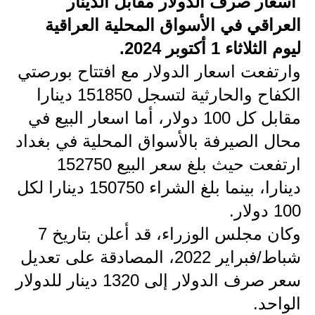
أسعار صرف الدولار مقابل الدينار
العراقي في الأسواق المحلية العراقية
الاخبار الاقتصادية
ليوم الثلاثاء 1 أكتوبر 2024.
الاخبار الرياضية
وارتفعت اسعار الدولار مع افتتاح بورصتي
المدارس
الكفاح والحارثية لتسجل 151850 دينارا
مقابل كل 100 دولار، أما اسعار البيع في
اخبار وقرارات وزارة التربية
محال الصيرفة بالأسواق المحلية في بغداد
نتائج الامتحانات
ارتفعت حيث بلغ سعر البيع 152750
دينارا، بينما بلغ الشراء 150750 دينارا لكل
المرحلة الابتدائية
100 دولار.
المرحلة المتوسطة
وكان مجلس الوزراء، قد أعلن بتاريخ 7
المرحلة الاعدادية
شباط/فبراير 2022، المصادقة على تعديل
سعر صرف الدولار إلى 1320 دينار للدولار
اسئلة وزارية
الواحد.