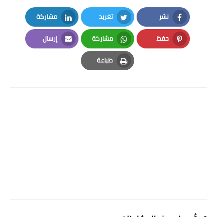
المرحلة الابتدائية
نشر
تغريد
مشاركة
LinkedIn
Twitter
Facebook
المرحلة المتوسطة
حفظ
مشاركة
إرسال
Email
Whatsapp
Pinterest
المرحلة الاعدادية
طباعة
Print
الجامعات
اخبار وقرارات وزارة التعليم
العالي
استمارة القبول المركزي
نتائج القبول المركزي
الطقس
العطل