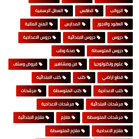
الرواتب
الطقس
العطل الرسمية
العقود والاجور
المدارس
المنح المالية
دروس
دروس الابتدائية
دروس الاعدادية
دروس المتوسطة
صحة وطب
علوم وتكنولوجيا
فن ومشاهير
قروض وسلف
قطع اراضي
كتب
كتب الابتدائية
كتب الاعدادية
كتب المتوسطة
مرشحات
مرشحات الابتدائية
مرشحات الاعدادية
مرشحات المتوسطة
ملازم
ملازم الابتدائية
ملازم الاعدادية
ملازم المتوسطة