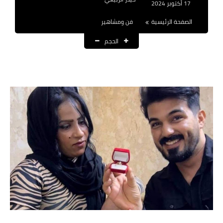
17 أكتوبر 2024
نتائج التعيينات
الصفحة الرئيسية
فن ومشاهير
العقود والاجور اليومية
الحجم
الرواتب والقروض
الرواتب
القروض والسلف
المنح المالية
قطع الاراضي
اخبار العراق
الاخبار السياسية
الاخبار الامنية