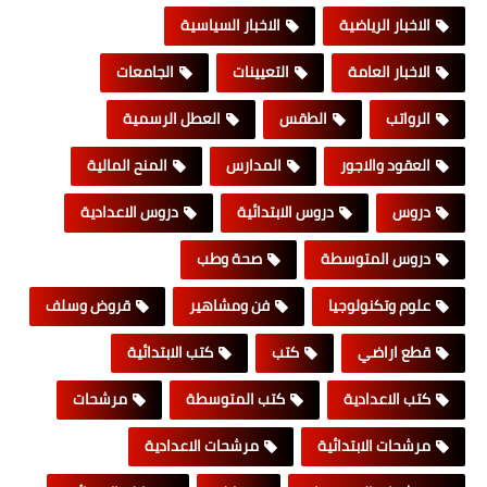
الاخبار الرياضية
الاخبار السياسية
الاخبار العامة
التعيينات
الجامعات
الرواتب
الطقس
العطل الرسمية
العقود والاجور
المدارس
المنح المالية
دروس
دروس الابتدائية
دروس الاعدادية
دروس المتوسطة
صحة وطب
علوم وتكنولوجيا
فن ومشاهير
قروض وسلف
قطع اراضي
كتب
كتب الابتدائية
كتب الاعدادية
كتب المتوسطة
مرشحات
مرشحات الابتدائية
مرشحات الاعدادية