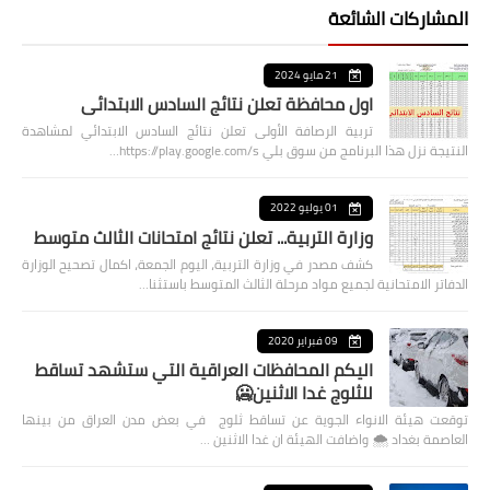
المشاركات الشائعة
21 مايو 2024
اول محافظة تعلن نتائج السادس الابتدائي
تربية الرصافة الأولى تعلن نتائج السادس الابتدائي لمشاهدة
النتيجة نزل هذا البرنامج من سوق بلي https://play.google.com/s…
01 يوليو 2022
وزارة التربية... تعلن نتائج امتحانات الثالث متوسط
كشف مصدر في وزارة التربية، اليوم الجمعة، اكمال تصحيح الوزارة
الدفاتر الامتحانية لجميع مواد مرحلة الثالث المتوسط باستثنا…
09 فبراير 2020
اليكم المحافظات العراقية التي ستشهد تساقط
للثلوج غدا الاثنين🥶
توقعت هيئة الانواء الجوية عن تساقط ثلوج في بعض مدن العراق من بينها
العاصمة بغداد ⁦🌨️⁩ واضافت الهيئة ان غدا الاثنين …