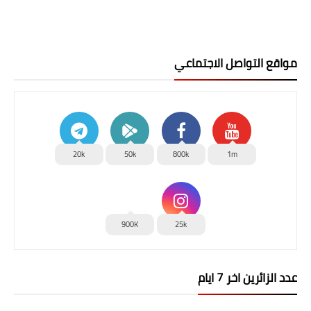
مواقع التواصل الاجتماعي
20k
50k
800k
1m
900K
25k
عدد الزائرين اخر 7 ايام