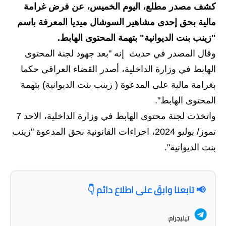
كشف مصدر مطلع، اليوم الخميس، عن فرض غرامة
الاخبار الاقتصادية
مالية بحق إحدى مشاهير السوشال ميديا المعرفة باسم
"زينب بنت الديوانية" بتهمة المحتوى الهابط.
الاخبار الرياضية
وقال المصدر في حديث إنه "بعد جهود لجنة المحتوى
المدارس
الهابط في وزارة الداخلية، أصدر القضاء العراقي حكما
بغرامة مالية على المدعوة ( زينب بنت الديوانية) بتهمة
اخبار وقرارات وزارة التربية
المحتوى الهابط".
نتائج الامتحانات
واتخذت لجنة محتوى الهابط في وزارة الداخلية، الاحد 7
تموز/ يوليو 2024، اجراءات القانونية بحق المدعوة "زينب
المرحلة الابتدائية
بنت الديوانية".
المرحلة المتوسطة
المرحلة الاعدادية
📢 تابعنا وابقَ على اطلاع دائم 👇
اسئلة وزارية
تيليجرام: