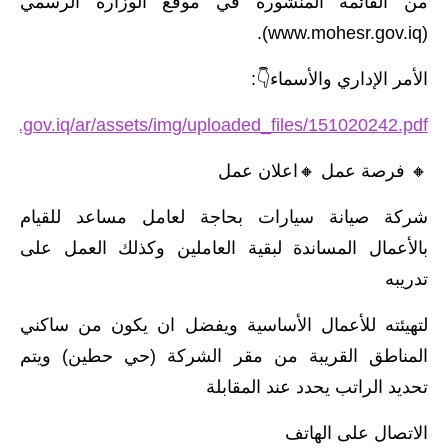
من القائمة المنشورة في موقع الوزارة الرسمي
(www.mohesr.gov.iq).
الأمر الإداري والأسماء👇:
esr.gov.iq/ar/assets/img/uploaded_files/151020242.pdf
🔸️ فرصة عمل 🔸️اعلان عمل
شركة صيانة سيارات بحاجة لعامل مساعد للقيام
بالأعمال المساندة لبقية العاملين وكذلك العمل على
تدريبه
لتهيئته للأعمال الأساسية ويفضل ان يكون من ساكني
المناطق القريبة من مقر الشركة (حي حطين) ويتم
تحديد الراتب يحدد عند المقابلة
الاتصال على الهاتف