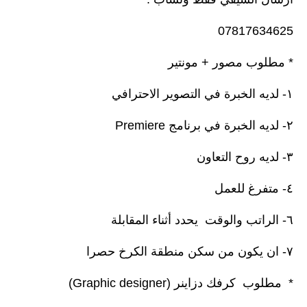
المرحلة الابتدائية
07817634625
المرحلة المتوسطة
* مطلوب مصور + مونتير
المرحلة الاعدادية
١- لديه الخبرة في التصوير الاحترافي
الجامعات
٢- لديه الخبرة في برنامج Premiere
اخبار وقرارات وزارة التعليم
٣- لديه روح التعاون
العالي
٤- متفرغ للعمل
استمارة القبول المركزي
٦- الراتب والوقت يحدد أثناء المقابلة
نتائج القبول المركزي
٧- ان يكون من سكن منطقة الكرخ حصرا
الطقس
العطل
* مطلوب كرفك دزاينر (Graphic designer)