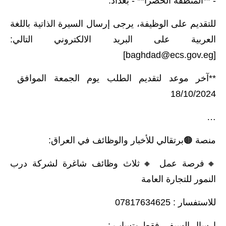
- **المنطقة الخضرا** - بغداد.
المرحلة الاعدادية
للتقديم على الوظيفة، يرجى إرسال السيرة الذاتية باللغة
ملازم دراسية
العربية على البريد الالكتروني التالي:
المرحلة الابتدائية
]
baghdad@ecs.gov.eg
[
المرحلة المتوسطة
**آخر موعد لتقديم الطلب يوم الجمعة الموافق
18/10/2024
المرحلة الاعدادية
…
دروس
منصة 🟠برتقالي للأخبار والوظائف في العراق:
المرحلة الابتدائية
🔸️فرصة عمل 🔸️ثلاث وظائف شاغرة لشركة درب
المرحلة المتوسطة
النمور للتجارة العامة
المرحلة الاعدادية
للاستفسار : 07817634625
مواضيع انشاء
ارسال السيفي فقط وتساب :