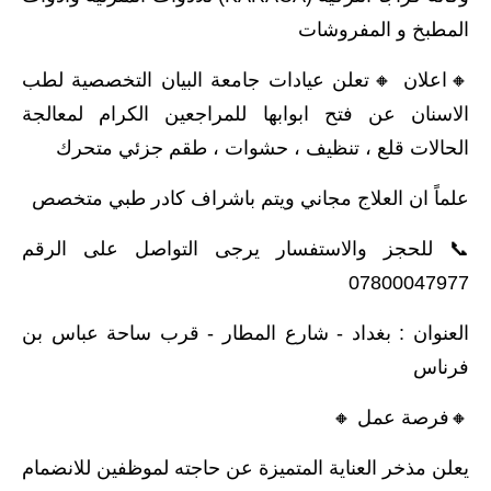
المطبخ و المفروشات
🔸️اعلان 🔸️تعلن عيادات جامعة البيان التخصصية لطب
الاسنان عن فتح ابوابها للمراجعين الكرام لمعالجة
الحالات قلع ، تنظيف ، حشوات ، طقم جزئي متحرك
علماً ان العلاج مجاني ويتم باشراف كادر طبي متخصص
📞 للحجز والاستفسار يرجى التواصل على الرقم
07800047977
العنوان : بغداد - شارع المطار - قرب ساحة عباس بن
فرناس
🔸️فرصة عمل 🔸️
يعلن مذخر العناية المتميزة عن حاجته لموظفين للانضمام