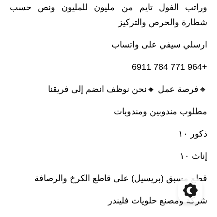
وراتب الفول تايم من مليون للمليون ونص حسب
شطارة والحرص والتركيز
ارسلي سيفي على واتساب
+964 771 784 6911
🔸️فرصة عمل 🔸️نحن نوظف انضم إلى فريقنا
مطلوب مندوبين ومندوبات
ذكور ١٠
إناث ١٠
قطع مسبق (بريسيل) على قاطع الكرخ والرصافة
شركة ومصنع حلويات فليندر