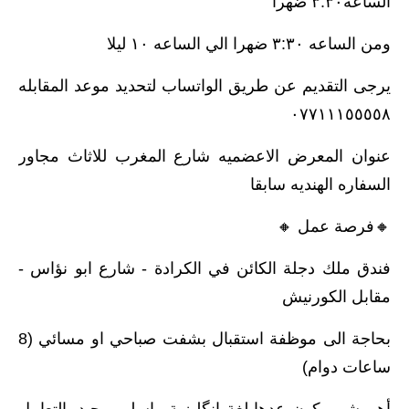
الساعه٣:٣٠ ضهرا
ومن الساعه ٣:٣٠ ضهرا الي الساعه ١٠ ليلا
يرجى التقديم عن طريق الواتساب لتحديد موعد المقابله
٠٧٧١١١٥٥٥٥٨
عنوان المعرض الاعضميه شارع المغرب للاثاث مجاور
السفاره الهنديه سابقا
🔸️فرصة عمل 🔸️
فندق ملك دجلة الكائن في الكرادة - شارع ابو نؤاس -
مقابل الكورنيش
بحاجة الى موظفة استقبال بشفت صباحي او مسائي (8
ساعات دوام)