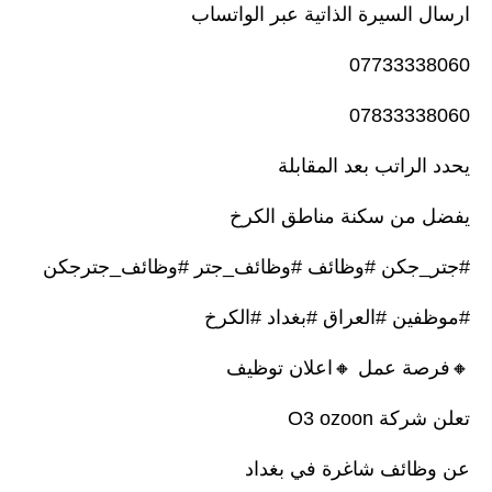
ارسال السيرة الذاتية عبر الواتساب
07733338060
07833338060
يحدد الراتب بعد المقابلة
يفضل من سكنة مناطق الكرخ
#جتر_جكن #وظائف #وظائف_جتر #وظائف_جترجكن
#موظفين #العراق #بغداد #الكرخ
🔸️فرصة عمل 🔸️اعلان توظيف
تعلن شركة O3 ozoon
عن وظائف شاغرة في بغداد