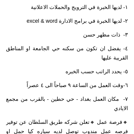
١- لديها الخبرة في الترويج والحملات الاعلانية
٢- لديها الخبرة في برامج الادارة excel & word
٣- ذات مظهر حسن
٤- يفضل ان تكون من سكنه حي الجامعة او المناطق
القريبة عليها
٥- يحدد الراتب حسب الخبره
٦-وقت العمل من الساعة ٩ صباحاً الى ٤ عصراً
٧- مكان العمل بغداد - حي حطين - بالقرب من مجمع
الايادي
🔸️فرصة عمل 🔸️تعلن شركه طريق السلطان عن توفير
فرصه عمل مندوب توصل لديه سياره كيا حمل او