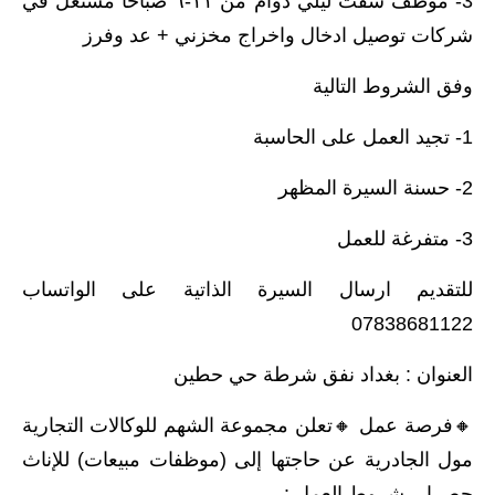
3- موظف شفت ليلي دوام من ١١-٦ صباحا مشتغل في
شركات توصيل ادخال واخراج مخزني + عد وفرز
وفق الشروط التالية
1- تجيد العمل على الحاسبة
2- حسنة السيرة المظهر
3- متفرغة للعمل
للتقديم ارسال السيرة الذاتية على الواتساب
07838681122
العنوان : بغداد نفق شرطة حي حطين
🔸️فرصة عمل 🔸️تعلن مجموعة الشهم للوكالات التجارية
مول الجادرية عن حاجتها إلى (موظفات مبيعات) للإناث
حصرا .. شروط العمل :