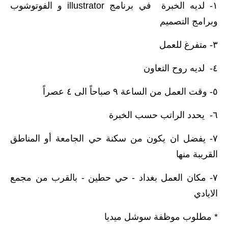
صحة وطب
١- لديه الخبرة في برنامج illustrator و الفوتوشوب
وبرامج التصميم
فن ومشاهير
٣- متفرغ للعمل
العامة
٤- لديه روح التعاون
٥- وقت العمل من الساعة ٩ صباحاً الى ٤ عصراً
٦- يحدد الراتب حسب الخبرة
٧- يفضل ان يكون من سكنة حي الجامعة أو المناطق
القريبة منها
٧- مكان العمل بغداد - حي حطين - بالقرب من مجمع
الايادي
* مطلوب موظفة سوشل ميديا