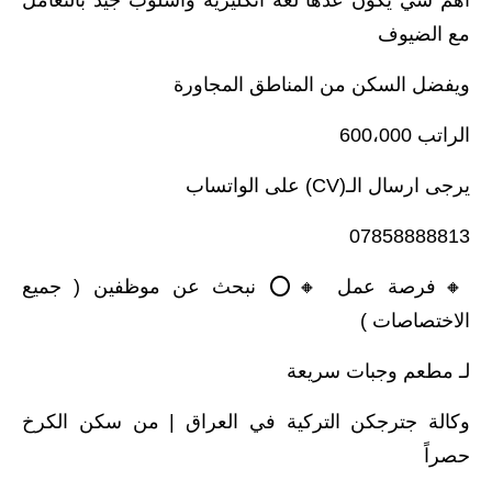
أهم شي يكون عدها لغة انگليزية واسلوب جيد بالتعامل
مع الضيوف
ويفضل السكن من المناطق المجاورة
الراتب 600،000
يرجى ارسال الـ(CV) على الواتساب
07858888813
🔸️فرصة عمل 🔸️⭕ نبحث عن موظفين ( جميع
الاختصاصات )
لـ مطعم وجبات سريعة
وكالة جترجكن التركية في العراق | من سكن الكرخ
حصراً