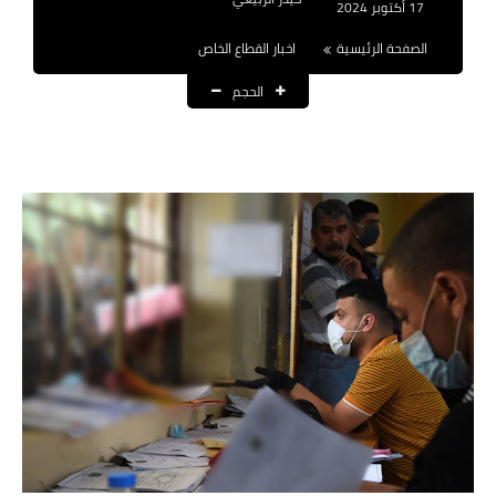
17 أكتوبر 2024
نتائج التعيينات
الصفحة الرئيسية
اخبار القطاع الخاص
العقود والاجور اليومية
الحجم
الرواتب والقروض
الرواتب
القروض والسلف
المنح المالية
قطع الاراضي
اخبار العراق
الاخبار السياسية
الاخبار الامنية