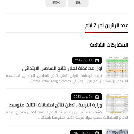
900K
25k
عدد الزائرين اخر 7 ايام
المشاركات الشائعة
21 مايو 2024
اول محافظة تعلن نتائج السادس الابتدائي
تربية الرصافة الأولى تعلن نتائج السادس الابتدائي لمشاهدة
النتيجة نزل هذا البرنامج من سوق بلي https://play.google.com/s…
01 يوليو 2022
وزارة التربية... تعلن نتائج امتحانات الثالث متوسط
كشف مصدر في وزارة التربية، اليوم الجمعة، اكمال تصحيح الوزارة
الدفاتر الامتحانية لجميع مواد مرحلة الثالث المتوسط باستثنا…
09 فبراير 2020