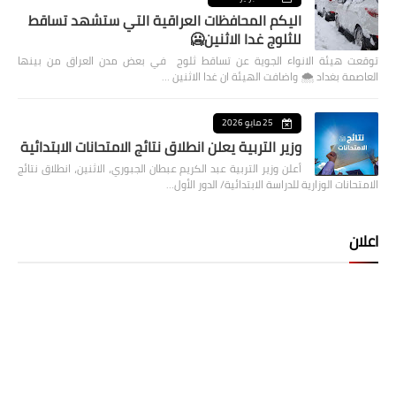
اليكم المحافظات العراقية التي ستشهد تساقط
للثلوج غدا الاثنين🥶
توقعت هيئة الانواء الجوية عن تساقط ثلوج في بعض مدن العراق من بينها
العاصمة بغداد ⁦🌨️⁩ واضافت الهيئة ان غدا الاثنين …
25 مايو 2026
وزير التربية يعلن انطلاق نتائج الامتحانات الابتدائية
أعلن وزير التربية عبد الكريم عبطان الجبوري، الاثنين، انطلاق نتائج
الامتحانات الوزارية للدراسة الابتدائية/ الدور الأول…
اعلان