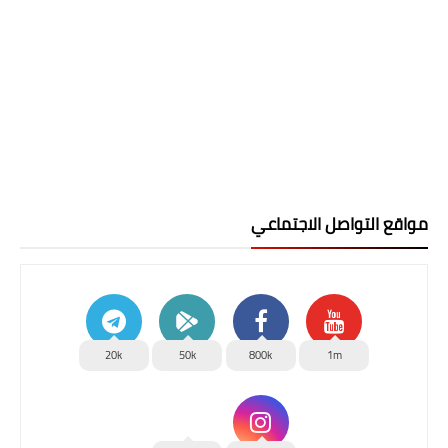
مواقع التواصل الاجتماعي
20k
50k
800k
1m