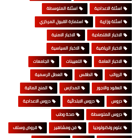
اسئلة الاعدادية
اسئلة المتوسطة
اسئلة وزارية
استمارة القبول المركزي
الاخبار الاقتصادية
الاخبار الامنية
الاخبار الرياضية
الاخبار السياسية
الاخبار العامة
التعيينات
الجامعات
الرواتب
الطقس
العطل الرسمية
العقود والاجور
المدارس
المنح المالية
دروس
دروس الابتدائية
دروس الاعدادية
دروس المتوسطة
صحة وطب
علوم وتكنولوجيا
فن ومشاهير
قروض وسلف