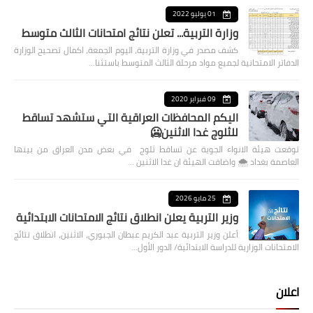
01 يوليو 2022
وزارة التربية... تعلن نتائج امتحانات الثالث متوسط
كشف مصدر في وزارة التربية، اليوم الجمعة، اكمال تصحيح الوزارة
الدفاتر الامتحانية لجميع مواد مرحلة الثالث المتوسط باستثنا…
09 فبراير 2020
اليكم المحافظات العراقية التي ستشهد تساقط
للثلوج غدا الاثنين🥶
توقعت هيئة الانواء الجوية عن تساقط ثلوج في بعض مدن العراق من بينها
العاصمة بغداد ⁦🌨️⁩ واضافت الهيئة ان غدا الاثنين …
25 مايو 2026
وزير التربية يعلن انطلاق نتائج الامتحانات الابتدائية
أعلن وزير التربية عبد الكريم عبطان الجبوري، الاثنين، انطلاق نتائج
الامتحانات الوزارية للدراسة الابتدائية/ الدور الأول…
اعلان