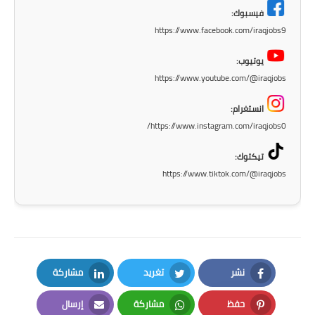
فيسبوك:
المرحلة الابتدائية
https://www.facebook.com/iraqjobs9
المرحلة المتوسطة
يوتيوب:
https://www.youtube.com/@iraqjobs
المرحلة الاعدادية
انستغرام:
الجامعات
https://www.instagram.com/iraqjobs0/
اخبار وقرارات وزارة التعليم
تيكتوك:
العالي
https://www.tiktok.com/@iraqjobs
استمارة القبول المركزي
نتائج القبول المركزي
الطقس
نشر
تغريد
مشاركة
العطل
LinkedIn
Twitter
Facebook
حفظ
مشاركة
إرسال