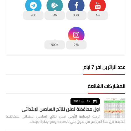
20k
50k
800k
1m
900K
25k
عدد الزائرين اخر 7 ايام
المشاركات الشائعة
21 مايو 2024
اول محافظة تعلن نتائج السادس الابتدائي
تربية الرصافة الأولى تعلن نتائج السادس الابتدائي لمشاهدة
النتيجة نزل هذا البرنامج من سوق بلي https://play.google.com/s…