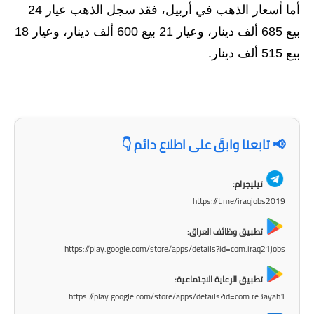
المرحلة الاعدادية
أما أسعار الذهب في أربيل، فقد سجل الذهب عيار 24
بيع 685 ألف دينار، وعيار 21 بيع 600 ألف دينار، وعيار 18
ملازم دراسية
بيع 515 ألف دينار.
المرحلة الابتدائية
المرحلة المتوسطة
المرحلة الاعدادية
📢 تابعنا وابقَ على اطلاع دائم 👇
دروس
تيليجرام:
https://t.me/iraqjobs2019
المرحلة الابتدائية
تطبيق وظائف العراق:
المرحلة المتوسطة
https://play.google.com/store/apps/details?id=com.iraq21jobs
المرحلة الاعدادية
تطبيق الرعاية الاجتماعية:
https://play.google.com/store/apps/details?id=com.re3ayah1
مواضيع انشاء