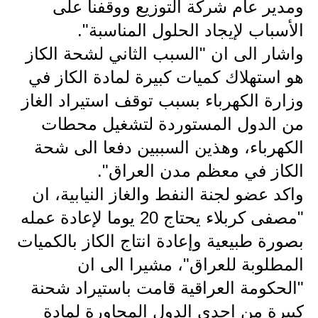
المرحلة الابتدائية
ومدير عام شركة التوزيع ووقفنا على
الأسباب لإيجاد الحلول المناسبة".
المرحلة المتوسطة
واشار الى ان "السبب الثاني لشحة الكاز
المرحلة الاعدادية
هو استهلاك كميات كبيرة لمادة الكاز في
مرشحات
وزارة الكهرباء بسبب توقف استيراد الغاز
من الدول المستوردة لتشغيل محطات
المرحلة الابتدائية
الكهرباء، وهذين السببين دفعا الى شحة
المرحلة المتوسطة
الكاز في معظم مدن العراق".
واكد عضو لجنة النفط والغاز النيابية، ان
المرحلة الاعدادية
"مصفى كربلاء يحتاج 20 يوما لإعادة عمله
كتب مدرسية
بصورة طبيعية وإعادة انتاج الكاز بالكميات
المرحلة الابتدائية
المطلوبة للعراق"، مشيرا الى ان
"الحكومة العراقية قامت باستيراد شحنة
المرحلة المتوسطة
كبيرة من احدى الدول المجاورة لمادة