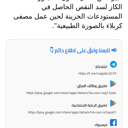
المرحلة الاعدادية
الكاز لسد النقص الحاصل في
المستودعات الخزينة لحين عمل مصفى
ملازم دراسية
كربلاء بالصورة الطبيعية".
المرحلة الابتدائية
المرحلة المتوسطة
📢 تابعنا وابقَ على اطلاع دائم 👇
المرحلة الاعدادية
تيليجرام:
دروس
https://t.me/iraqjobs2019
المرحلة الابتدائية
تطبيق وظائف العراق:
https://play.google.com/store/apps/details?id=com.iraq21jobs
المرحلة المتوسطة
تطبيق الرعاية الاجتماعية:
المرحلة الاعدادية
https://play.google.com/store/apps/details?id=com.re3ayah1
مواضيع انشاء
فيسبوك: