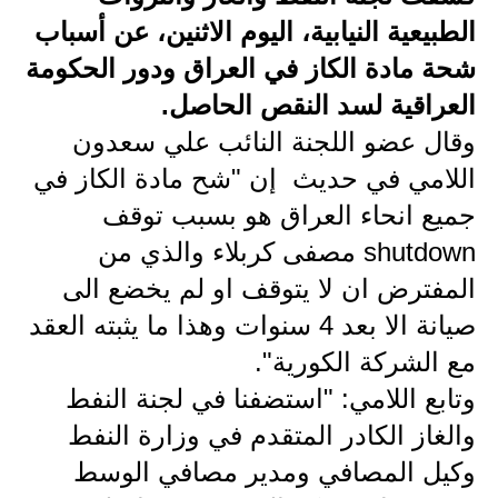
الطبيعية النيابية، اليوم الاثنين، عن أسباب
الاخبار الاقتصادية
شحة مادة الكاز في العراق ودور الحكومة
الاخبار الرياضية
العراقية لسد النقص الحاصل.
وقال عضو اللجنة النائب علي سعدون
المدارس
اللامي في حديث إن "شح مادة الكاز في
اخبار وقرارات وزارة التربية
جميع انحاء العراق هو بسبب توقف
نتائج الامتحانات
shutdown مصفى كربلاء والذي من
المفترض ان لا يتوقف او لم يخضع الى
المرحلة الابتدائية
صيانة الا بعد 4 سنوات وهذا ما يثبته العقد
المرحلة المتوسطة
مع الشركة الكورية".
وتابع اللامي: "استضفنا في لجنة النفط
المرحلة الاعدادية
والغاز الكادر المتقدم في وزارة النفط
اسئلة وزارية
وكيل المصافي ومدير مصافي الوسط