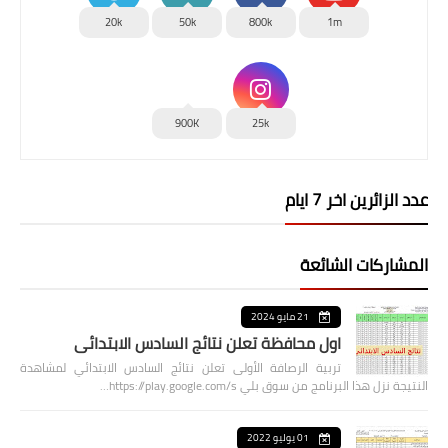
20k
50k
800k
1m
900K
25k
عدد الزائرين اخر 7 ايام
المشاركات الشائعة
21 مايو 2024
اول محافظة تعلن نتائج السادس الابتدائي
تربية الرصافة الأولى تعلن نتائج السادس الابتدائي لمشاهدة
النتيجة نزل هذا البرنامج من سوق بلي https://play.google.com/s…
01 يوليو 2022