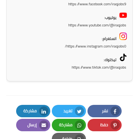
https://www.facebook.com/iraqjobs9
المرحلة الابتدائية
يوتيوب:
المرحلة المتوسطة
https://www.youtube.com/@iraqjobs
المرحلة الاعدادية
انستغرام:
https://www.instagram.com/iraqjobs0/
الجامعات
تيكتوك:
اخبار وقرارات وزارة التعليم
https://www.tiktok.com/@iraqjobs
العالي
استمارة القبول المركزي
نتائج القبول المركزي
نشر
تغريد
مشاركة
الطقس
LinkedIn
Twitter
Facebook
حفظ
مشاركة
إرسال
العطل
Email
Whatsapp
Pinterest
طباعة