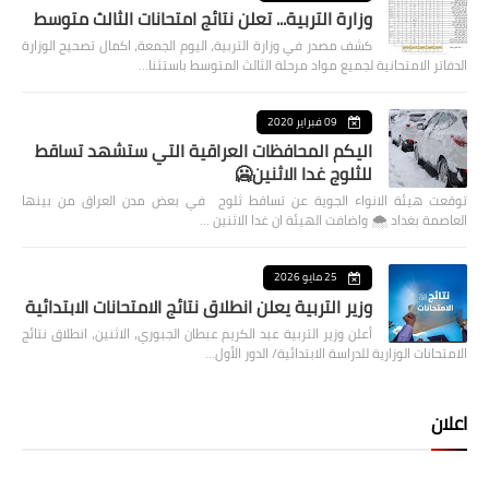
وزارة التربية... تعلن نتائج امتحانات الثالث متوسط
كشف مصدر في وزارة التربية، اليوم الجمعة، اكمال تصحيح الوزارة
الدفاتر الامتحانية لجميع مواد مرحلة الثالث المتوسط باستثنا…
09 فبراير 2020
اليكم المحافظات العراقية التي ستشهد تساقط
للثلوج غدا الاثنين🥶
توقعت هيئة الانواء الجوية عن تساقط ثلوج في بعض مدن العراق من بينها
العاصمة بغداد ⁦🌨️⁩ واضافت الهيئة ان غدا الاثنين …
25 مايو 2026
وزير التربية يعلن انطلاق نتائج الامتحانات الابتدائية
أعلن وزير التربية عبد الكريم عبطان الجبوري، الاثنين، انطلاق نتائج
الامتحانات الوزارية للدراسة الابتدائية/ الدور الأول…
اعلان