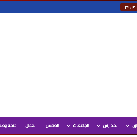
من نحن
اق
المدارس
الجامعات
الطقس
العطل
صحة وطب