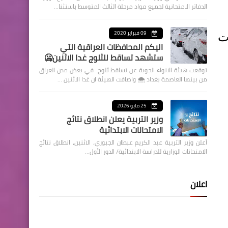
الدفاتر الامتحانية لجميع مواد مرحلة الثالث المتوسط باستثنا…
09 فبراير 2020
ت
اليكم المحافظات العراقية التي
ستشهد تساقط للثلوج غدا الاثنين🥶
توقعت هيئة الانواء الجوية عن تساقط ثلوج في بعض مدن العراق
من بينها العاصمة بغداد ⁦🌨️⁩ واضافت الهيئة ان غدا الاثنين …
25 مايو 2026
وزير التربية يعلن انطلاق نتائج
الامتحانات الابتدائية
أعلن وزير التربية عبد الكريم عبطان الجبوري، الاثنين، انطلاق نتائج
الامتحانات الوزارية للدراسة الابتدائية/ الدور الأول…
اعلان