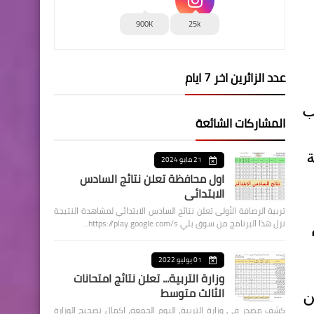
900K
25k
عدد الزائرين اخر 7 ايام
1 أكتوبر 2024 بملعب
المشاركات الشائعة
ة
21 مايو 2024
اول محافظة تعلن نتائج السادس
الابتدائي
تربية الرصافة الأولى تعلن نتائج السادس الابتدائي لمشاهدة النتيجة
نزل هذا البرنامج من سوق بلي https://play.google.com/s…
01 يوليو 2022
وزارة التربية... تعلن نتائج امتحانات
الثالث متوسط
 عن
كشف مصدر في وزارة التربية، اليوم الجمعة، اكمال تصحيح الوزارة