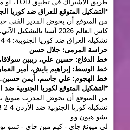
طريق الاشتراك في تطبيق TOD، أو من خلال خدمة beIN Connect.
*التشكيل المتوقع للعراق ضد كوريا الجن
من المتوقع أن يخوض المدير الفني خي
كأس العالم 2026 آسيا بالتشكيل الآتي..
تشكيلة العراق ضد كوريا الجنوبية: 4-4-2
حراسة المرمى: جلال حسن
خط الدفاع: حسين علي، ريبين سولاقا،
خط الوسط: إبراهيم بايش، أمير العم
خط الهجوم: علي جاسم، أيمن حسين.
*التشكيل المتوقع لكوريا الجنوبية ضد ا
من المتوقع أن يخوض المدرب ميونغ بو مب
تشكيلة كوريا الجنوبية ضد الأردن 4-2-3-1
تشو هيون وو
لي ميونغ جاي - كيم مين جاي - تشو يو 