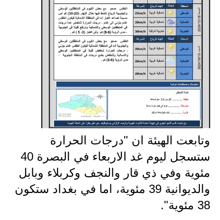
المرحلة الابتدائية
المرحلة المتوسطة
المرحلة الاعدادية
الجامعات
اخبار وقرارات وزارة التعليم
العالي
استمارة القبول المركزي
وتابعت الهيئة ان "درجات الحرارة
ستسجل ليوم غد الاربعاء في البصرة 40
نتائج القبول المركزي
مئوية وفي ذي قار والنجف وكربلاء وبابل
الطقس
والديوانية 39 مئوية، اما في بغداد ستكون
العطل
38 مئوية".