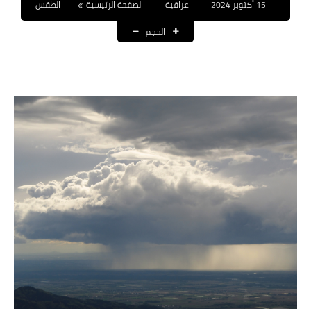
15 أكتوبر 2024
عراقية
الصفحة الرئيسية
الطقس
نتائج التعيينات
الحجم
العقود والاجور اليومية
الرواتب والقروض
الرواتب
القروض والسلف
المنح المالية
قطع الاراضي
اخبار العراق
الاخبار السياسية
الاخبار الامنية