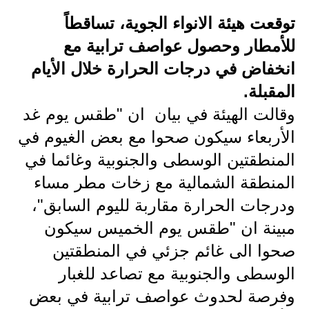
توقعت هيئة الانواء الجوية، تساقطاً
الاخبار الاقتصادية
للأمطار وحصول عواصف ترابية مع
الاخبار الرياضية
انخفاض في درجات الحرارة خلال الأيام
المدارس
المقبلة.
وقالت الهيئة في بيان ان "طقس يوم غد
اخبار وقرارات وزارة التربية
الأربعاء سيكون صحوا مع بعض الغيوم في
نتائج الامتحانات
المنطقتين الوسطى والجنوبية وغائما في
المنطقة الشمالية مع زخات مطر مساء
المرحلة الابتدائية
ودرجات الحرارة مقاربة لليوم السابق"،
المرحلة المتوسطة
مبينة ان "طقس يوم الخميس سيكون
المرحلة الاعدادية
صحوا الى غائم جزئي في المنطقتين
الوسطى والجنوبية مع تصاعد للغبار
اسئلة وزارية
وفرصة لحدوث عواصف ترابية في بعض