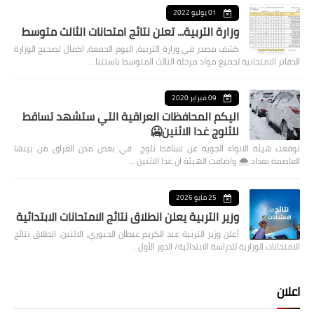
01 يوليو 2022
وزارة التربية... تعلن نتائج امتحانات الثالث متوسط
كشف مصدر في وزارة التربية، اليوم الجمعة، اكمال تصحيح الوزارة
الدفاتر الامتحانية لجميع مواد مرحلة الثالث المتوسط باستثنا…
09 فبراير 2020
اليكم المحافظات العراقية التي ستشهد تساقط
للثلوج غدا الاثنين🥶
توقعت هيئة الانواء الجوية عن تساقط ثلوج في بعض مدن العراق من بينها
العاصمة بغداد ⁦🌨️⁩ واضافت الهيئة ان غدا الاثنين …
25 مايو 2026
وزير التربية يعلن انطلاق نتائج الامتحانات الابتدائية
أعلن وزير التربية عبد الكريم عبطان الجبوري، الاثنين، انطلاق نتائج
الامتحانات الوزارية للدراسة الابتدائية/ الدور الأول…
اعلان